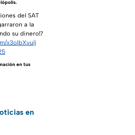
ópolis.
iones del SAT
arraron a la
ndo su dinero⁉️
om/x3oIbXvuIj
25
rmación en tus
oticias en