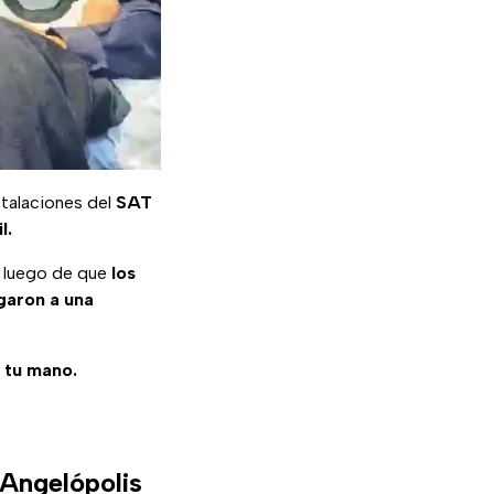
stalaciones del
SAT
l.
, luego de que
los
garon a una
e tu mano.
 Angelópolis