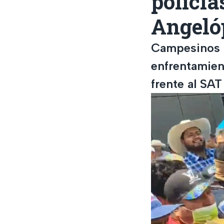
policía
Angelóp
Campesinos d
enfrentamien
frente al SAT