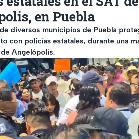
s estatales en el SAT de
olis, en Puebla
e diversos municipios de Puebla prota
to con policías estatales, durante una m
 de Angelópolis.