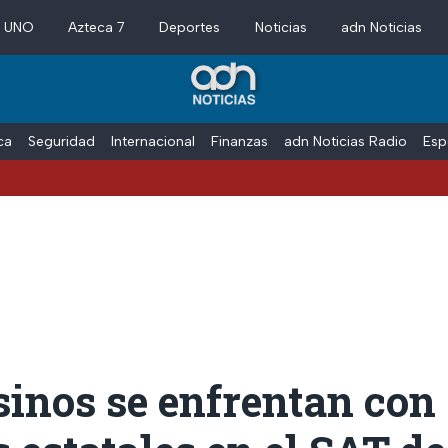
a UNO
Azteca 7
Deportes
Noticias
adn Noticias
ica
Seguridad
Internacional
Finanzas
adn Noticias Radio
Esp
inos se enfrentan con