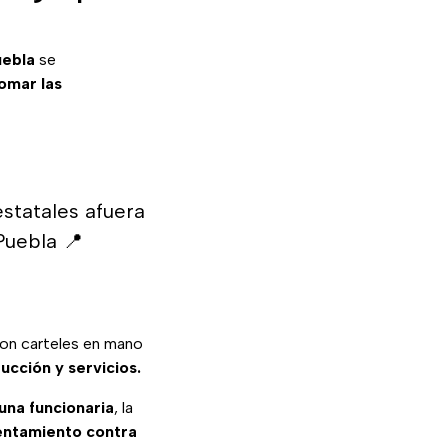
uebla
se
omar las
statales afuera
Puebla 📍
con carteles en mano
ucción y servicios.
na funcionaria
, la
entamiento contra