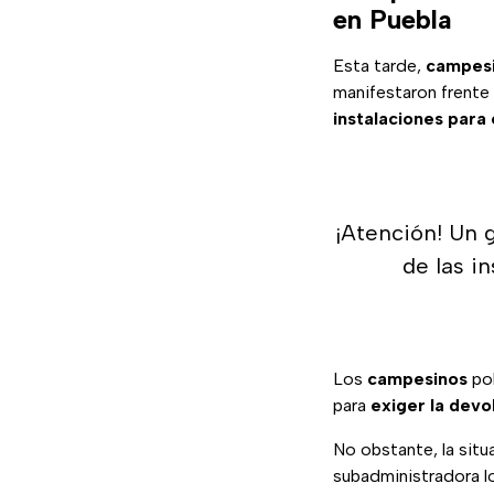
en Puebla
Esta tarde,
campesi
manifestaron frente 
instalaciones para
¡Atención! Un 
de las i
Los
campesinos
po
para
exiger la devo
No obstante, la sit
subadministradora l