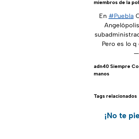
miembros de la poli
En
#Puebla
C
Angelópolis
subadministrad
Pero es lo q e
—
adn40 Siempre C
manos
Tags relacionados
¡No te pi