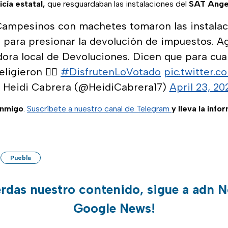
cía estatal,
que resguardaban las instalaciones del
SAT Angel
ampesinos con machetes tomaron las instalac
 para presionar la devolución de impuestos. Ag
ora local de Devoluciones. Dicen que para cua
ligieron 🤷‍♀️
#DisfrutenLoVotado
pic.twitter.c
 Heidi Cabrera (@HeidiCabrera17)
April 23, 20
onmigo
.
Suscríbete a nuestro canal de Telegram
y lleva la info
Puebla
erdas nuestro contenido, sigue a adn N
Google News!