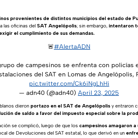
nos provenientes de distintos municipios del estado de P
a las oficinas del
SAT Angelópolis
; sin embargo,
intentaron t
 exigir el cumplimiento de sus demandas.
🚨
#AlertaADN
grupo de campesinos se enfrenta con policías e
nstalaciones del SAT en Lomas de Angelópolis, 
pic.twitter.com/Ck6iNgLhHi
— adn40 (@adn40)
April 23, 2025
blanos dieron
portazo en el SAT de Angelópolis
y entraron 
lución de saldo a favor del impuesto especial sobre la prod
uación se complicó, luego de que los
campesinos amagaron a u
ocal de Devoluciones del SAT estatal, lo que derivó en un
enfr