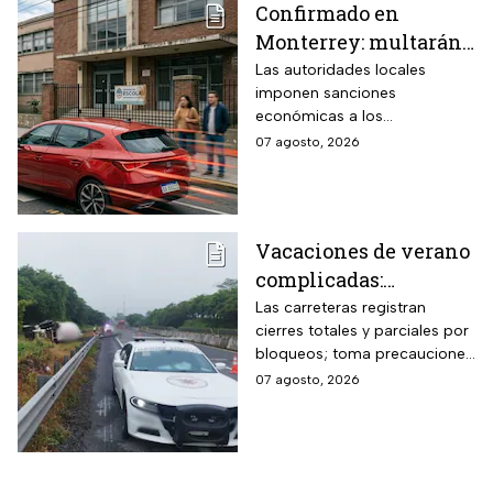
Confirmado en
Monterrey: multarán
a conductores que
Las autoridades locales
imponen sanciones
superen este límite de
económicas a los
velocidad en zonas
automovilistas que rebasen la
07 agosto, 2026
escolares
velocidad permitida en las
inmediaciones de los
planteles educativos.
Vacaciones de verano
complicadas:
Carreteras cerradas
Las carreteras registran
cierres totales y parciales por
por bloqueos y fuertes
bloqueos; toma precauciones
accidentes hoy
si viajas en estas vacaciones
07 agosto, 2026
viernes 7 de agosto
de verano