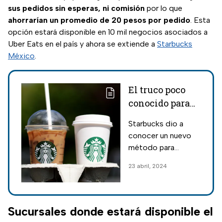
sus pedidos sin esperas, ni comisión
por lo que
ahorrarían un promedio de 20 pesos por pedido
. Esta
opción estará disponible en 10 mil negocios asociados a
Uber Eats en el país y ahora se extiende a
Starbucks
México
.
El truco poco
conocido para
llevarte una
Starbucks dio a
bebida gratis en
conocer un nuevo
Starbucks
método para
entregar a sus
23 abril, 2024
clientes más fieles
una bebida gratis
grande, a través de
un truco poco
Sucursales donde estará disponible el
conocido con sus