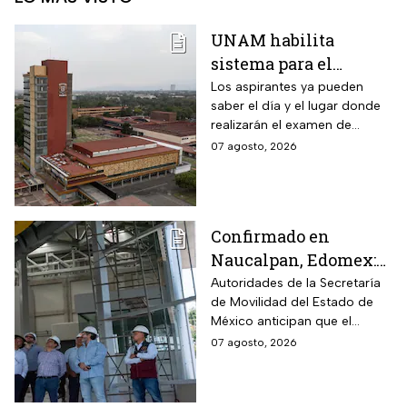
UNAM habilita
sistema para el
examen de control: así
Los aspirantes ya pueden
saber el día y el lugar donde
puedes consultar
realizarán el examen de
fecha, hora y sede
control de forma presencial
07 agosto, 2026
Confirmado en
Naucalpan, Edomex:
la Línea 3 del
Autoridades de la Secretaría
de Movilidad del Estado de
Mexicable llega al
México anticipan que el
71,4% de avance y
transporte teleférico reducirá
07 agosto, 2026
anuncian cuándo
drásticamente los tiempos de
entraría en
traslado para 700 mil
mexiquenses.
funcionamiento