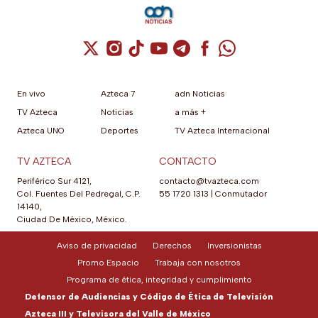
Cuenta de X / Twitter (se abre en una nuev
Cuenta de Instagram (se abre en una n
Cuenta de TikTok (se abre en una
Cuenta de YouTube (se abre 
Cuenta de Telegram (se a
Cuenta de Facebook 
Cuenta de Whats
En vivo
Azteca 7
adn Noticias
TV Azteca
Noticias
a más +
Azteca UNO
Deportes
TV Azteca Internacional
TV AZTECA
CONTACTO
Periférico Sur 4121,
contacto@tvazteca.com
Col. Fuentes Del Pedregal, C.P.
55 1720 1313
|
Conmutador
14140,
Ciudad De México, México.
Aviso de privacidad
Derechos
Inversionistas
Promo Espacio
Trabaja con nosotros
Programa de ética, integridad y cumplimiento
Defensor de Audiencias y Código de Ética de Televisión
Azteca III y Televisora del Valle de México