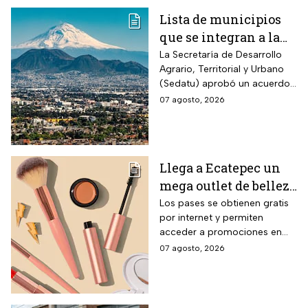
Lista de municipios
que se integran a la
Zona Metropolitana
La Secretaría de Desarrollo
Agrario, Territorial y Urbano
del Valle de México
(Sedatu) aprobó un acuerdo
para que se integren más
07 agosto, 2026
municipios a la Zona
Metropolitana del Valle de
México (ZMVM).
Llega a Ecatepec un
mega outlet de belleza
con entrada gratis y
Los pases se obtienen gratis
por internet y permiten
descuentos de hasta el
acceder a promociones en
80% durante 5 días
maquillaje, perfumes y
07 agosto, 2026
consecutivos en
cuidado personal
agosto de 2026