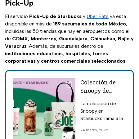
Pick-Up
'cards'.
El servicio
Pick-Up de Starbucks
y
Uber Eats
ya esta
disponible en más de
189 sucursales de todo México
,
incluidas las 50 tiendas que hay en aeropuertos como el
de
CDMX, Monterrey, Guadalajara, Chihuahua, Bajío y
Veracruz
. Además, de sucursales dentro de
instituciones educativas, hospitales, torres
corporativas y centros comerciales seleccionados.
Colección de
Snoopy de
Starbucks:
La colección de
Precios y
Snoopy en
quiénes pueden
Starbucks llama a la
comprar los
amistad y al amor;
24 marzo, 2025
artículos
estos son los