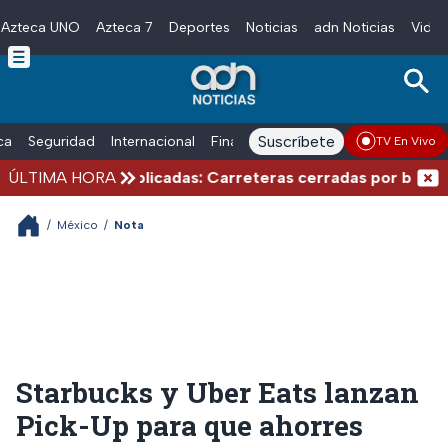
Azteca UNO
Azteca 7
Deportes
Noticias
adn Noticias
Video
Skip to main content
Suscríbete
ica
Seguridad
Internacional
Finanzas
adn Noticias Radio
Esp
TV En Vivo
e verano complicadas: Carreteras cerradas por bloqueos y
ÚLTIMA HORA
/
México
/
Nota
Starbucks y Uber Eats lanzan
Pick-Up para que ahorres