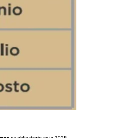
omex
es obligatorio este 2025