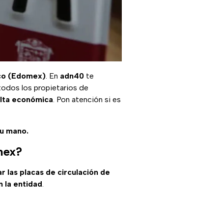
co (Edomex)
. En
adn40
te
todos los propietarios de
lta económica
. Pon atención si es
tu mano.
mex?
r las placas de circulación de
n la entidad
.