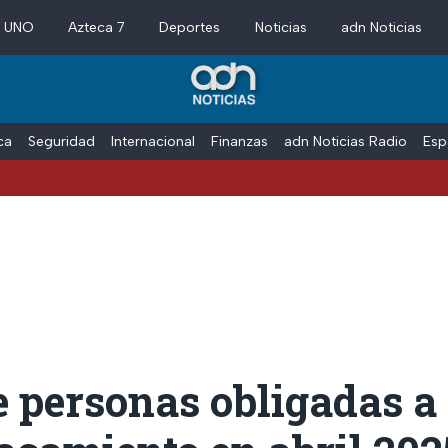
a UNO
Azteca 7
Deportes
Noticias
adn Noticias
ica
Seguridad
Internacional
Finanzas
adn Noticias Radio
Esp
e personas obligadas a 