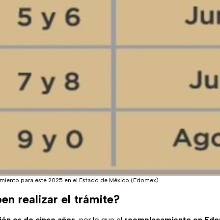
miento para este 2025 en el Estado de México (Edomex)
n realizar el trámite?
ión es de cinco años
, por lo que el
reemplacamiento en Ed