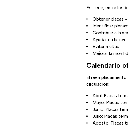
Es decir, entre los
b
Obtener placas y 
Identificar plena
Contribuir a la s
Ayudar en la inv
Evitar multas
Mejorar la movili
Calendario o
El reemplacamiento s
circulación:
Abril: Placas term
Mayo: Placas ter
Junio: Placas ter
Julio: Placas ter
Agosto: Placas t