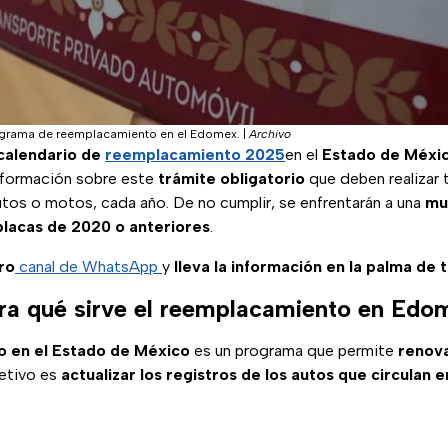
programa de reemplacamiento en el Edomex.
|
Archivo
calendario de
reemplacamiento 2025
en el
Estado de Méxi
nformación sobre este
trámite obligatorio
que deben realizar 
utos o motos, cada año. De no cumplir, se enfrentarán a una
mu
placas de 2020 o anteriores
.
ro
canal de WhatsApp
y
lleva la información en la palma de 
ra qué sirve el reemplacamiento en Edo
 en el Estado de México
es un programa que permite
renova
jetivo es
actualizar los registros de los autos que circulan e