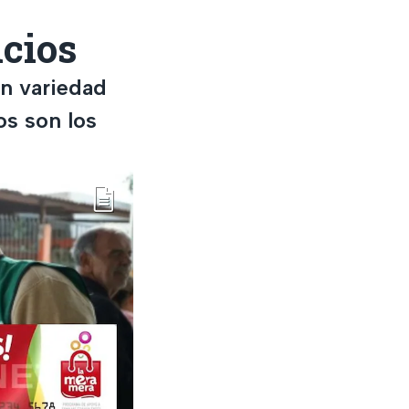
icios
an variedad
os son los