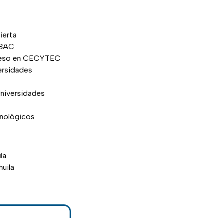
ierta
OBAC
ngreso en CECYTEC
ersidades
niversidades
cnológicos
la
uila