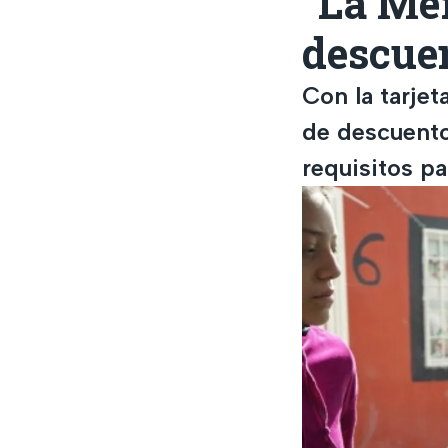
"La Me
descuen
Con la tarje
de descuento
requisitos pa