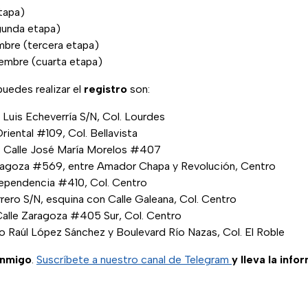
tapa)
gunda etapa)
bre (tercera etapa)
embre (cuarta etapa)
uedes realizar el
registro
son:
co Luis Echeverría S/N, Col. Lourdes
riental #109, Col. Bellavista
: Calle José María Morelos #407
aragoza #569, entre Amador Chapa y Revolución, Centro
ndependencia #410, Col. Centro
rero S/N, esquina con Calle Galeana, Col. Centro
Calle Zaragoza #405 Sur, Col. Centro
co Raúl López Sánchez y Boulevard Río Nazas, Col. El Roble
onmigo
.
Suscríbete a nuestro canal de Telegram
y lleva la info