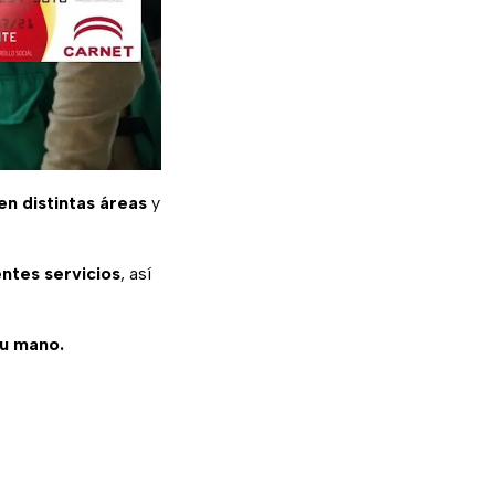
n distintas áreas
y
entes servicios
, así
tu mano.