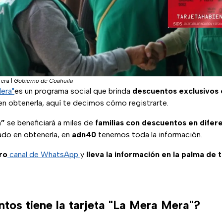
Mera
|
Gobierno de Coahuila
Mera"
es un programa social que brinda
descuentos exclusivos e
en obtenerla, aquí te decimos cómo registrarte.
a”
se beneficiará a miles de
familias con descuentos en difer
ado en obtenerla, en
adn40
tenemos toda la información.
ro
canal de WhatsApp
y
lleva la información en la palma de 
tos tiene la tarjeta "La Mera Mera"?