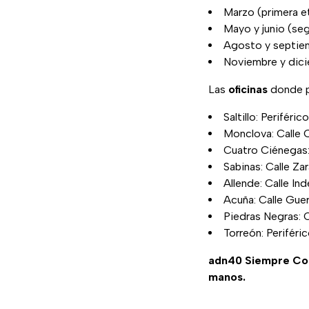
Marzo (primera e
Mayo y junio (se
Agosto y septiem
Noviembre y dici
Las
oficinas
donde p
Saltillo: Periféri
Monclova: Calle O
Cuatro Ciénegas
Sabinas: Calle Z
Allende: Calle I
Acuña: Calle Guer
Piedras Negras: 
Torreón: Periféri
adn40 Siempre C
manos.