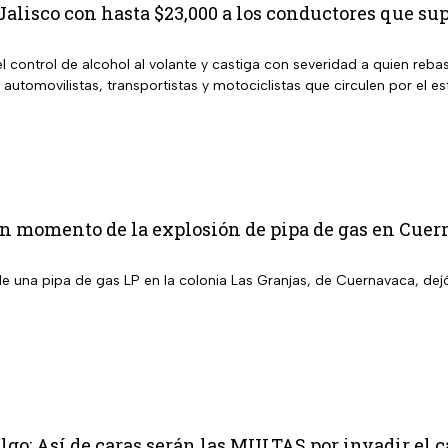
alisco con hasta $23,000 a los conductores que sup
l control de alcohol al volante y castiga con severidad a quien rebas
 automovilistas, transportistas y motociclistas que circulen por el es
n momento de la explosión de pipa de gas en Cuer
de una pipa de gas LP en la colonia Las Granjas, de Cuernavaca, dej
go: Así de caras serán las MULTAS por invadir el ca