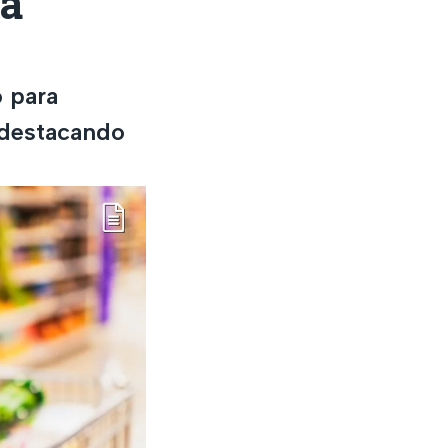
ta
o para
 destacando