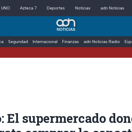
a UNO
Azteca 7
Deportes
Noticias
adn Noticias
ica
Seguridad
Internacional
Finanzas
adn Noticias Radio
Esp
: El supermercado don