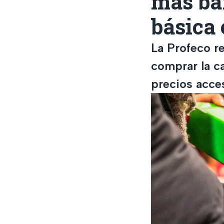
más ba
básica
La Profeco r
comprar la c
precios acce