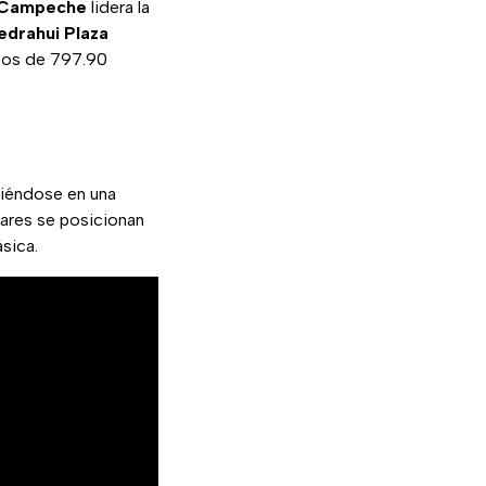
 Campeche
lidera la
drahui Plaza
stos de 797.90
tiéndose en una
gares se posicionan
sica.