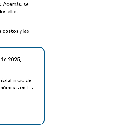
os. Además, se
dos ellos
os costos
y las
 de 2025,
jol al inicio de
onómicas en los