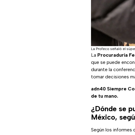
La Profeco señaló el súp
La
Procuraduría Fe
que se puede encont
durante la conferenc
tomar decisiones má
adn40 Siempre C
de tu mano.
¿Dónde se pu
México, segú
Según los informes 