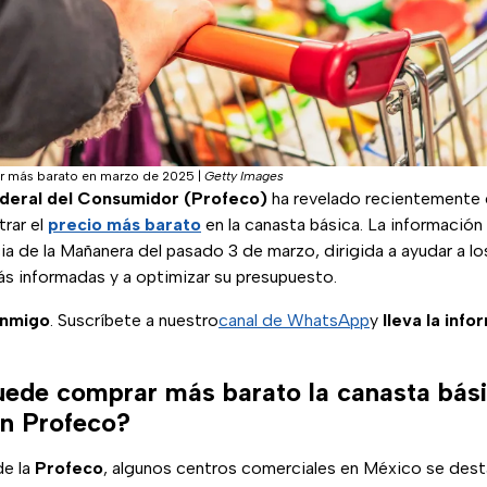
er más barato en marzo de 2025
|
Getty Images
deral del Consumidor (Profeco)
ha revelado recientemente cu
rar el
precio más barato
en la canasta básica. La información
ia de la Mañanera del pasado 3 de marzo, dirigida a ayudar a l
s informadas y a optimizar su presupuesto.
onmigo
. Suscríbete a nuestro
canal de WhatsApp
y
lleva la inf
ede comprar más barato la canasta bási
n Profeco?
de la
Profeco
, algunos centros comerciales en México se dest