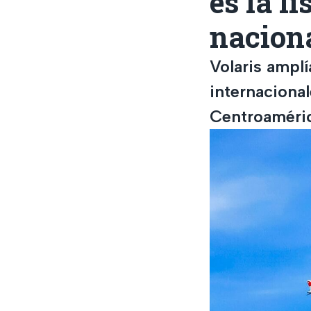
es la l
naciona
Volaris amplí
internaciona
Centroaméric