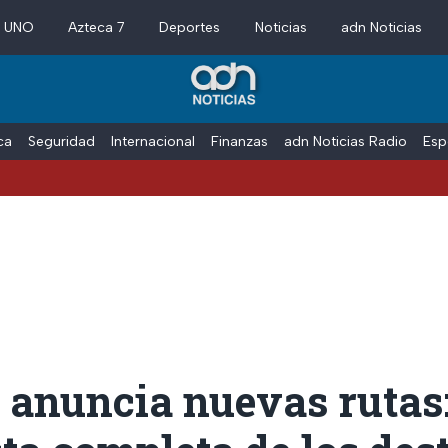
a UNO
Azteca 7
Deportes
Noticias
adn Noticias
ica
Seguridad
Internacional
Finanzas
adn Noticias Radio
Esp
 anuncia nuevas rutas: