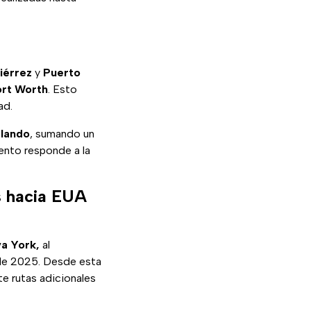
iérrez
y
Puerto
ort Worth
. Esto
ad.
lando
, sumando un
ento responde a la
s hacia EUA
va York,
al
o de 2025. Desde esta
te rutas adicionales