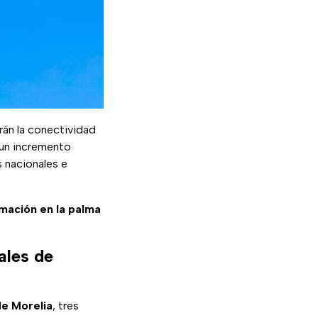
rán la conectividad
ó un incremento
s nacionales e
ormación en la palma
ales de
de Morelia
, tres