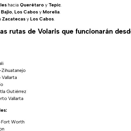
les
hacia
Querétaro
y
Tepic
.
a
Bajío
,
Los Cabos
y
Morelia
.
a
Zacatecas
y
Los Cabos
.
vas rutas de Volaris que funcionarán des
li
-Zihuatanejo
Vallarta
ío
la Gutiérrez
to Vallarta
les:
-Fort Worth
on