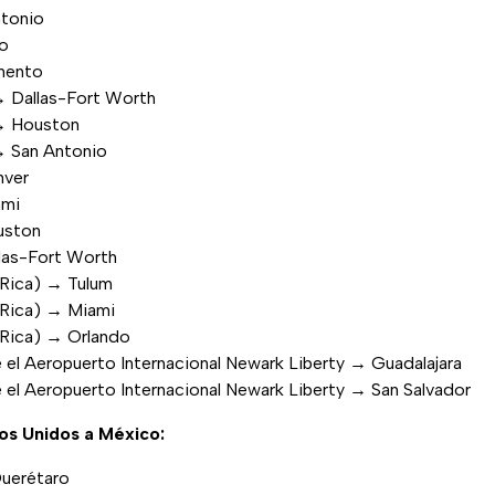
ntonio
io
mento
→ Dallas-Fort Worth
 → Houston
→ San Antonio
nver
ami
uston
las-Fort Worth
 Rica) → Tulum
 Rica) → Miami
 Rica) → Orlando
 el Aeropuerto Internacional Newark Liberty → Guadalajara
 el Aeropuerto Internacional Newark Liberty → San Salvador
os Unidos a México:
uerétaro