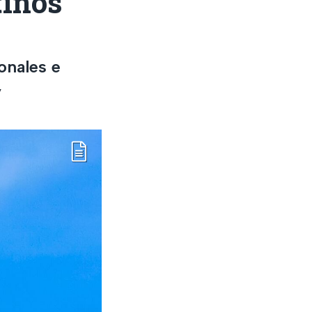
tinos
onales e
y