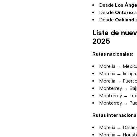
Desde
Los Ánge
Desde
Ontario
Desde
Oakland
Lista de nue
2025
Rutas nacionales:
Morelia → Mexica
Morelia → Ixtapa
Morelia → Puerto 
Monterrey → Baj
Monterrey → Tuxt
Monterrey → Puer
Rutas internaciona
Morelia → Dallas
Morelia → Houst