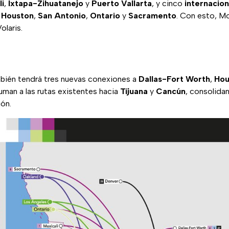
li
,
Ixtapa-Zihuatanejo
y
Puerto Vallarta
, y cinco
internacion
,
Houston
,
San Antonio
,
Ontario
y
Sacramento
. Con esto, Mo
olaris.
ién tendrá tres nuevas conexiones a
Dallas-Fort Worth
,
Hou
suman a las rutas existentes hacia
Tijuana
y
Cancún
, consolida
ión.