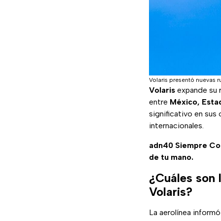
Volaris presentó nuevas r
Volaris
expande su r
entre
México, Esta
significativo en sus
internacionales.
adn40 Siempre C
de tu mano.
¿Cuáles son l
Volaris?
La aerolínea inform