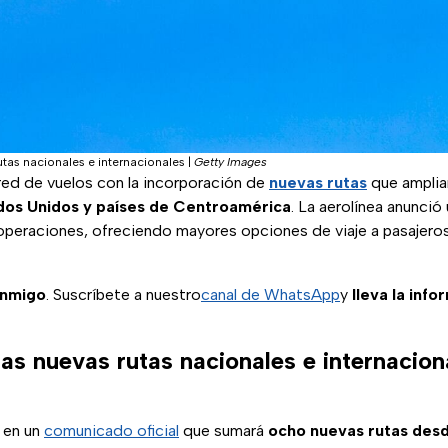
utas nacionales e internacionales
|
Getty Images
ed de vuelos con la incorporación de
nuevas rutas
que amplia
dos Unidos y países de Centroamérica
. La aerolínea anunci
 operaciones, ofreciendo mayores opciones de viaje a pasajero
onmigo
. Suscríbete a nuestro
canal de WhatsApp
y
lleva la inf
as nuevas rutas nacionales e internacion
ó en un
comunicado oficial
que sumará
ocho nuevas rutas des