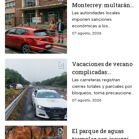
Monterrey: multarán
a conductores que
Las autoridades locales
imponen sanciones
superen este límite de
económicas a los
velocidad en zonas
automovilistas que rebasen la
07 agosto, 2026
escolares
velocidad permitida en las
inmediaciones de los
planteles educativos.
Vacaciones de verano
complicadas:
Carreteras cerradas
Las carreteras registran
cierres totales y parciales por
por bloqueos y fuertes
bloqueos; toma precauciones
accidentes hoy
si viajas en estas vacaciones
07 agosto, 2026
viernes 7 de agosto
de verano
El parque de aguas