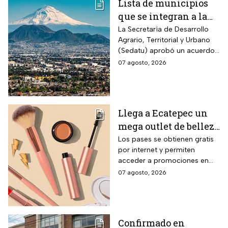
Lista de municipios
que se integran a la
Zona Metropolitana
La Secretaría de Desarrollo
Agrario, Territorial y Urbano
del Valle de México
(Sedatu) aprobó un acuerdo
para que se integren más
07 agosto, 2026
municipios a la Zona
Metropolitana del Valle de
México (ZMVM).
Llega a Ecatepec un
mega outlet de belleza
con entrada gratis y
Los pases se obtienen gratis
por internet y permiten
descuentos de hasta el
acceder a promociones en
80% durante 5 días
maquillaje, perfumes y
07 agosto, 2026
consecutivos en
cuidado personal
agosto de 2026
Confirmado en