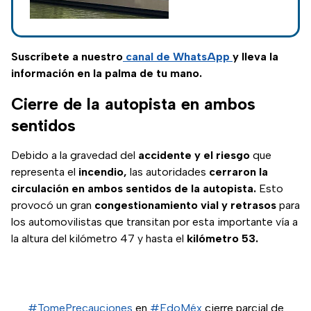
CDMX se generó
por un corto
circuito;
autoridades
Suscríbete a nuestro
canal de WhatsApp
y lleva la
desalojaron el
información en la palma de tu mano.
establecimiento.
Cierre de la autopista en ambos
sentidos
Debido a la gravedad del
accidente y el riesgo
que
representa el
incendio,
las autoridades
cerraron la
circulación en ambos sentidos de la autopista.
Esto
provocó un gran
congestionamiento vial y retrasos
para
los automovilistas que transitan por esta importante vía a
la altura del kilómetro 47 y hasta el
kilómetro 53.
#TomePrecauciones
en
#EdoMéx
cierre parcial de