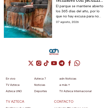
termales con jacuzzis
y cabañas a 2 horas de
El parque se mantiene abierto
los 365 días del año, por lo
CDMX donde este
que no hay excusa para no
grupo de adultos
visitar este hermoso lugar
07 agosto, 2026
mayores paga la
mitad
Cuenta de X / Twitter (se abre en una nuev
Cuenta de Instagram (se abre en una n
Cuenta de TikTok (se abre en una
Cuenta de YouTube (se abre 
Cuenta de Telegram (se a
Cuenta de Facebook 
Cuenta de Whats
En vivo
Azteca 7
adn Noticias
TV Azteca
Noticias
a más +
Azteca UNO
Deportes
TV Azteca Internacional
TV AZTECA
CONTACTO