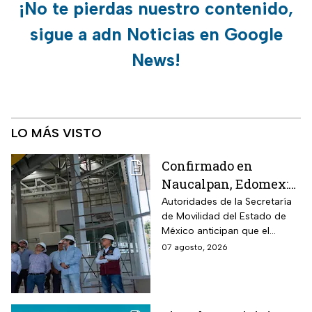
¡No te pierdas nuestro contenido,
sigue a adn Noticias en Google
News!
LO MÁS VISTO
Confirmado en
Naucalpan, Edomex:
la Línea 3 del
Autoridades de la Secretaría
de Movilidad del Estado de
Mexicable llega al
México anticipan que el
71,4% de avance y
transporte teleférico reducirá
07 agosto, 2026
anuncian cuándo
drásticamente los tiempos de
entraría en
traslado para 700 mil
mexiquenses.
funcionamiento