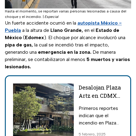
Hasta el momento, se reportan varias personas lesionadas a causa del
choque y el incendio.
|
Especial
Un fuerte accidente ocurrió en la
autopista México -
Puebla
a la altura de
Llano Grande,
en el
Estado de
México
(
Edomex
). El choque por alcance involucró una
pipa de gas,
la cual se incendió tras el impacto,
generando una
emergencia en la zona.
De manera
preliminar, se contabilizaron al menos
5 muertos y varios
lesionados.
Desalojan Plaza
Artz en CDMX
por conato de
Primeros reportes
incendio
indican que el
incendio en Plaza
Artz al sur de la
5 febrero, 2025