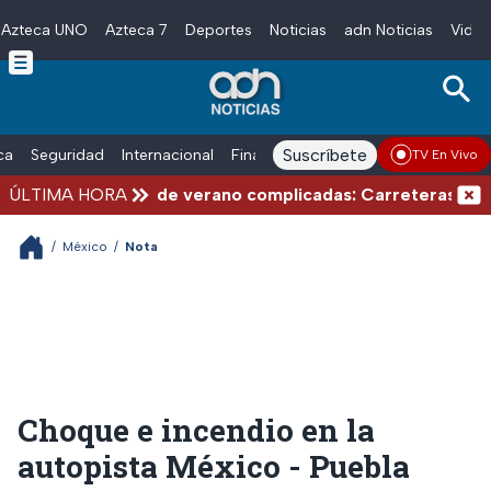
Azteca UNO
Azteca 7
Deportes
Noticias
adn Noticias
Video
Skip to main content
Suscríbete
ica
Seguridad
Internacional
Finanzas
adn Noticias Radio
Esp
TV En Vivo
ÚLTIMA HORA
Vacaciones de verano complicadas: Carreteras cerradas
/
México
/
Nota
Choque e incendio en la
autopista México - Puebla