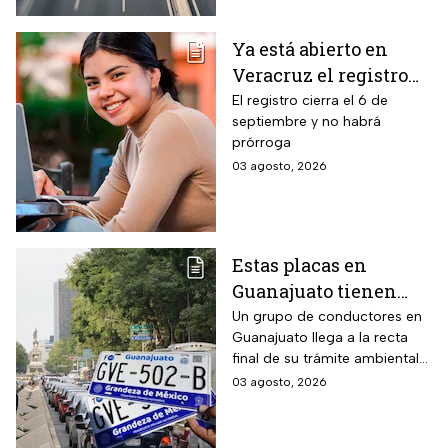
emisiones antes de que
acabe agosto pagará una
Ya está abierto en
sanción de miles de pesos.
Veracruz el registro
para becas de hasta
El registro cierra el 6 de
septiembre y no habrá
$3,000 pesos para
prórroga
estudiantes de todos
03 agosto, 2026
los niveles: fecha
límite y requisitos
para aplicar
Estas placas en
Guanajuato tienen
hasta el 31 de agosto
Un grupo de conductores en
Guanajuato llega a la recta
2026 para realizar la
final de su trámite ambiental
verificación
semestral. El descuido cuesta
03 agosto, 2026
vehicular o habrá
más de dos mil pesos y
multas de más de
compromete la circulación
legal del vehículo.
$2,000