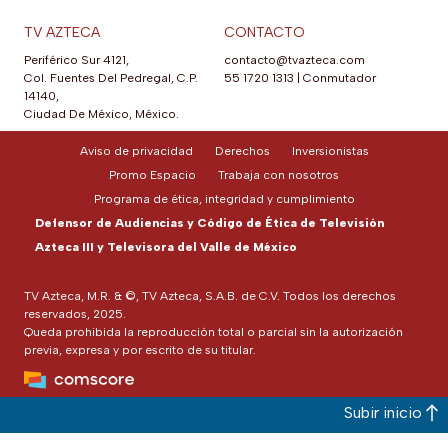
TV AZTECA
CONTACTO
Periférico Sur 4121,
contacto@tvazteca.com
Col. Fuentes Del Pedregal, C.P.
55 1720 1313
|
Conmutador
14140,
Ciudad De México, México.
Aviso de privacidad
Derechos
Inversionistas
Promo Espacio
Trabaja con nosotros
Programa de ética, integridad y cumplimiento
Defensor de Audiencias y Código de Ética de Televisión
Azteca III y Televisora del Valle de México
TV Azteca, M.R. & ©, TV Azteca, S.A.B. de C.V. Todos los derechos
reservados, 2025.
Queda prohibida la reproducción total o parcial sin la autorización
previa, expresa y por escrito de su titular.
Subir inicio