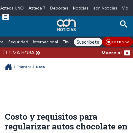
Azteca UNO
Azteca 7
Deportes
Noticias
adn Noticias
Video
Skip to main content
Suscríbete
ica
Seguridad
Internacional
Finanzas
adn Noticias Radio
Esp
TV En Vivo
ÚLTIMA HORA
Muere a los 68 
/
Trámites
/
Nota
Costo y requisitos para
regularizar autos chocolate en