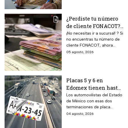
agosto y evitar multas
zona metropolitana. La
medida aplica a un grupo de
de hasta $2,346 pesos
conductores que todavía
¿Perdiste tu número
deben completar el cambio.
de cliente FONACOT?
Así puedes
¡No necesitas ir a sucursal! ? Si
no encuentras tu número de
recuperarlo y
cliente FONACOT, ahora
consultar tu crédito
puedes recuperarlo y
05 agosto, 2026
2026
consultar tu crédito
fácilmente.
Placas 5 y 6 en
Edomex tienen hasta
el 31 de agosto 2026
Los automovilistas del Estado
de México con esas dos
para realizar la
terminaciones de placa
verificación
enfrentan el cierre de su
04 agosto, 2026
vehicular o recibirán
periodo este mes. Quien no
esta multa
cumpla con la revisión de