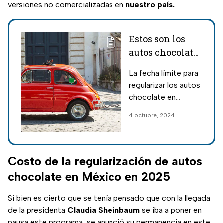
versiones no comercializadas en
nuestro país.
Estos son los
autos chocolate
que se podrán
La fecha límite para
regularizar en
regularizar los autos
México en 2024
chocolate en
y 2025
México se extendió
4 octubre, 2024
y ahora aquellos con
un auto extranjero
tienen más tiempo
para el trámite.
Costo de la regularización de autos
chocolate en México en 2025
Si bien es cierto que se tenía pensado que con la llegada
de la presidenta
Claudia Sheinbaum
se iba a poner en
pausa este programa, se anunció su permanencia en este