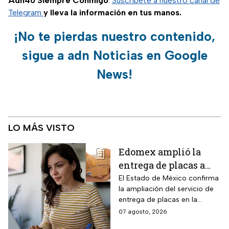
Adn40 Siempre Conmigo
.
Suscríbete a nuestro canal de
Telegram
y lleva la información en tus manos.
¡No te pierdas nuestro contenido,
sigue a adn Noticias en Google
News!
LO MÁS VISTO
Edomex amplió la
entrega de placas a
domicilio a todo el
El Estado de México confirma
la ampliación del servicio de
estado: los tres pasos
entrega de placas en la
para reemplacar en
puerta del domicilio,
07 agosto, 2026
línea antes del 31 de
disponible ahora en toda la