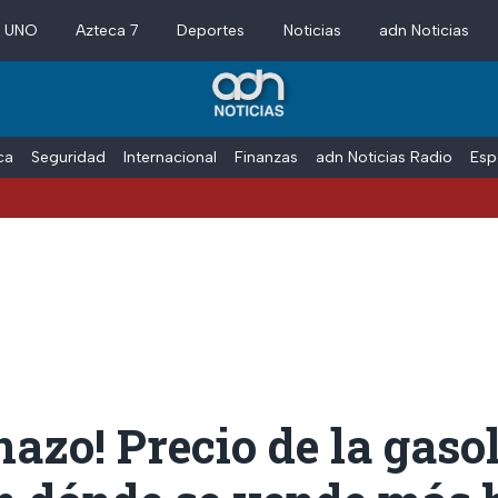
a UNO
Azteca 7
Deportes
Noticias
adn Noticias
ica
Seguridad
Internacional
Finanzas
adn Noticias Radio
Esp
nazo! Precio de la gaso