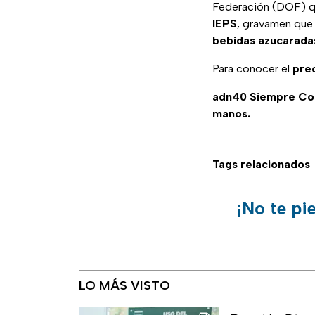
Federación (DOF) que
IEPS
, gravamen que
bebidas azucaradas
Para conocer el
prec
adn40 Siempre C
manos.
Tags relacionados
¡No te pi
LO MÁS VISTO