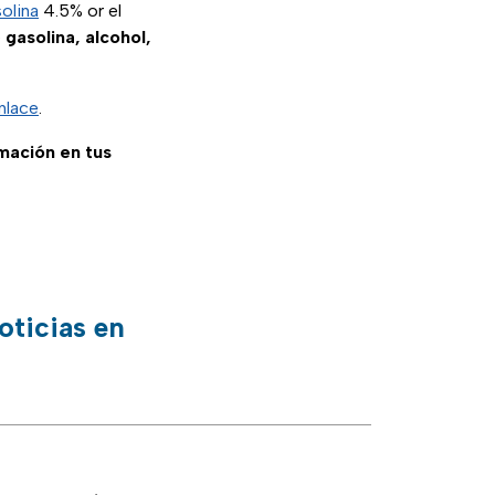
olina
4.5% or el
e
gasolina, alcohol,
nlace
.
rmación en tus
oticias en