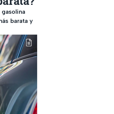
barata?
 gasolina
más barata y