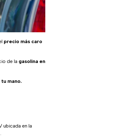
el
precio más caro
cio de la
gasolina en
e tu mano.
V ubicada en la
.