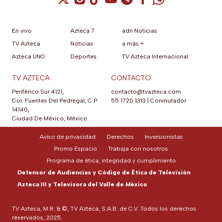
En vivo
Azteca 7
adn Noticias
TV Azteca
Noticias
a más +
Azteca UNO
Deportes
TV Azteca Internacional
TV AZTECA
CONTACTO
Periférico Sur 4121,
contacto@tvazteca.com
Col. Fuentes Del Pedregal, C.P.
55 1720 1313
|
Conmutador
14140,
Ciudad De México, México.
Aviso de privacidad
Derechos
Inversionistas
Promo Espacio
Trabaja con nosotros
Programa de ética, integridad y cumplimiento
Defensor de Audiencias y Código de Ética de Televisión
Azteca III y Televisora del Valle de México
TV Azteca, M.R. & ©, TV Azteca, S.A.B. de C.V. Todos los derechos
reservados, 2025.