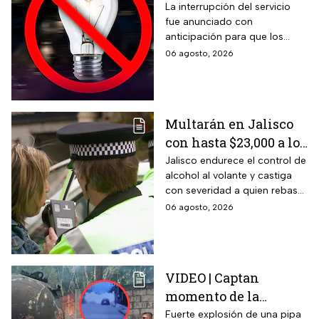
México; zonas
La interrupción del servicio
fue anunciado con
afectadas hoy 7 de
anticipación para que los
agosto
usuarios puedan tomar las
06 agosto, 2026
previsiones necesarias.
Multarán en Jalisco
con hasta $23,000 a los
conductores que
Jalisco endurece el control de
alcohol al volante y castiga
superen este límite en
con severidad a quien rebase
la prueba de
el nuevo límite de sangre o
06 agosto, 2026
alcoholemia
aliento. La sanción golpea por
igual a automovilistas,
transportistas y motociclistas
que circulen por el estado.
VIDEO | Captan
momento de la
explosión de pipa de
Fuerte explosión de una pipa