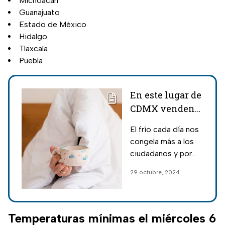
Michoacán
Guanajuato
Estado de México
Hidalgo
Tlaxcala
Puebla
En este lugar de
CDMX venden
las mejores
El frío cada día nos
cobijas para
congela más a los
temporada de
ciudadanos y por
frío 2024
este motivo debes
29 octubre, 2024
conocer un lugar
donde venden
cobijas a un
excelente precio. Te
Temperaturas mínimas el miércoles 6