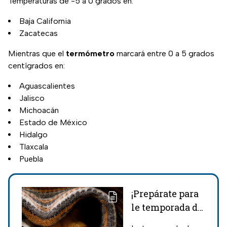
Temperaturas de -5 a 0 grados en:
Baja California
Zacatecas
Mientras que el
termómetro
marcará entre 0 a 5 grados
centígrados en:
Aguascalientes
Jalisco
Michoacán
Estado de México
Hidalgo
Tlaxcala
Puebla
¡Prepárate para
le temporada de
frío! Esta es la