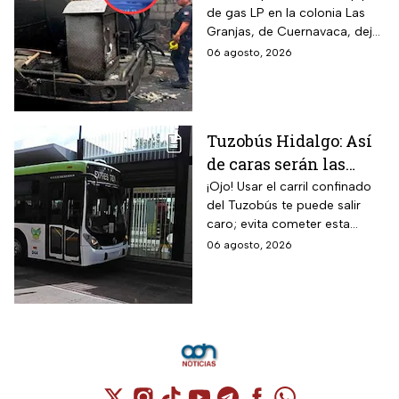
de gas LP en la colonia Las
gas en Cuernavaca:
Granjas, de Cuernavaca, dejó
¡Imágenes sensibles!
21 heridos y causó pánico
06 agosto, 2026
entre vecinos: VIDEO
Tuzobús Hidalgo: Así
de caras serán las
MULTAS por invadir
¡Ojo! Usar el carril confinado
del Tuzobús te puede salir
el carril confinado a
caro; evita cometer esta
partir de esta fecha
infracción a partir de agosto.
06 agosto, 2026
Cuenta de X / Twitter (se abre en una nuev
Cuenta de Instagram (se abre en una n
Cuenta de TikTok (se abre en una
Cuenta de YouTube (se abre 
Cuenta de Telegram (se a
Cuenta de Facebook 
Cuenta de Whats