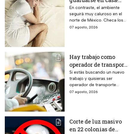
guardarse en casa!
Monzón mexicano
En contraste, el ambiente
seguirá muy caluroso en el
dejará lluvias
norte de México. Checa los
intensas en estos
detalles y toma precauciones.
07 agosto, 2026
estados; así estará el
clima hoy
Hay trabajo como
operador de transporte
público con sueldo de
Si estás buscando un nuevo
trabajo y quisieras ser
18 mil pesos, bonos y
operador de transporte
despensa
público, publicaron algunas
07 agosto, 2026
vacantes y te decimos cómo
puedes aplicar.
Corte de luz masivo
en 22 colonias de