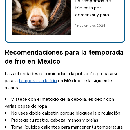
La temporada de
temperatura
frío esta por
que soportan los
comenzar y para
perros
que protejas a tu
1 noviembre, 2024
mascota te damos
a conocer cuál es la
temperatura mínima
que aguantan y
Recomendaciones para la temporada
algunas
de frío en México
recomendaciones.
Las autoridades recomiendan a la población prepararse
para la
temporada de frío
en
México
de la siguiente
manera:
Vístete con el método de la cebolla, es decir con
varias capas de ropa
No uses doble calcetín porque bloquea la circulación
Protege tu rostro, cabeza, manos y orejas
Toma líquidos calientes para mantener tu temperatura