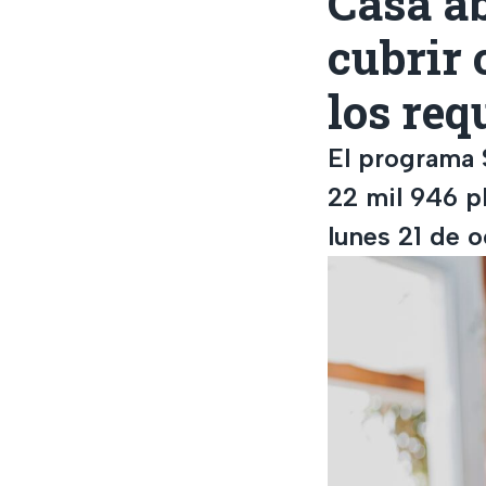
Casa ab
cubrir 
los req
El programa 
22 mil 946 p
lunes 21 de o