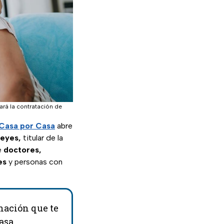
ará la contratación de
 Casa por Casa
abre
Reyes,
titular de la
e
doctores,
es
y personas con
 nación que te
asa