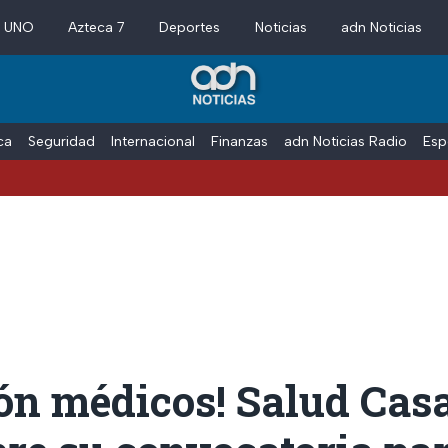
a UNO
Azteca 7
Deportes
Noticias
adn Noticias
ica
Seguridad
Internacional
Finanzas
adn Noticias Radio
Esp
ón médicos! Salud Cas