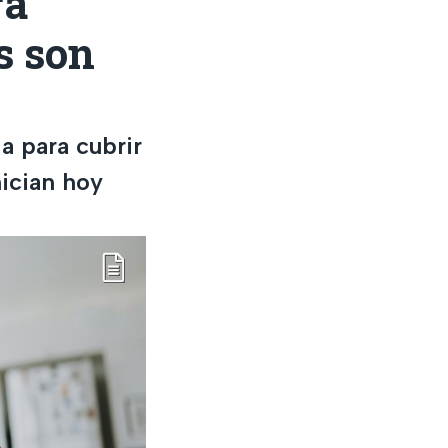
ra
s son
a para cubrir
nician hoy