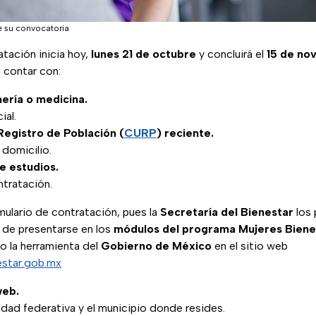
e su convocatoria
tación inicia hoy,
lunes 21 de octubre
y concluirá el
15 de no
 contar con:
ería o medicina.
ial.
Registro de Población (
CURP
) reciente.
domicilio.
 estudios.
ntratación.
mulario de contratación, pues la
Secretaría del Bienestar
los 
de presentarse en los
módulos del programa Mujeres Biene
o la herramienta del
Gobierno de México
en el sitio web
estar.gob.mx
web.
idad federativa y el municipio donde resides.