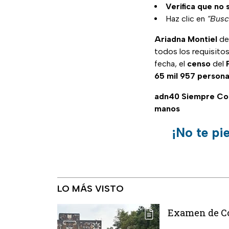
Verifica que no 
Haz clic en
“Busc
Ariadna Montiel
det
todos los requisitos
fecha, el
censo
del
65 mil 957 persona
adn40 Siempre C
manos
¡No te pi
LO MÁS VISTO
Examen de Con