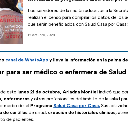
Los servidores de la nación adscritos a la Secret
realizan el censo para compilar los datos de los
que serán beneficiados con Salud Casa por Casa;
reconocerlos y no caer en estafas.
19 octubre, 2024
ro
canal de WhatsApp
y lleva la información en la palma d
r para ser médico o enfermera de Salud
 de este
lunes 21 de octubre,
Ariadna Montiel
indicó que con
s,
enfermeras
y otros profesionales del ámbito de la salud par
r medio del el
Programa
Salud Casa por Casa.
Sus actividad
a de cartillas
de salud,
creación de historiales clínicos,
atenc
to de pacientes.