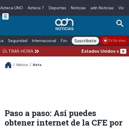
Azteca UNO
Azteca 7
Deportes
Noticias
adn Noticias
Video
Skip to main content
Suscríbete
ica
Seguridad
Internacional
Finanzas
adn Noticias Radio
Esp
TV En Vivo
ÚLTIMA HORA
Estados Unidos suspende
/
México
/
Nota
Paso a paso: Así puedes
obtener internet de la CFE por