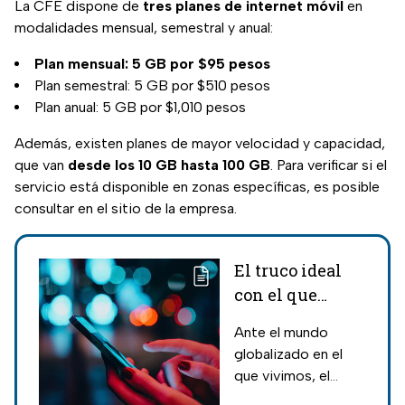
La CFE dispone de
tres planes de internet móvil
en
modalidades mensual, semestral y anual:
Plan mensual: 5 GB por $95 pesos
Plan semestral: 5 GB por $510 pesos
Plan anual: 5 GB por $1,010 pesos
Además, existen planes de mayor velocidad y capacidad,
que van
desde los 10 GB hasta 100 GB
. Para verificar si el
servicio está disponible en zonas específicas, es posible
consultar en el sitio de la empresa.
El truco ideal
con el que
tendrás
Ante el mundo
internet sin
globalizado en el
Wifi y sin cable
que vivimos, el
internet se volvió