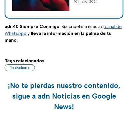
10 mayo, 2024
una necesidad;
existe una serie de
métodos para
conectarse sin Wifi
adn40 Siempre Conmigo
. Suscríbete a nuestro
canal de
y sin cable.
WhatsApp
y
lleva la información en la palma de tu
mano.
Tags relacionados
Tecnología
¡No te pierdas nuestro contenido,
sigue a adn Noticias en Google
News!