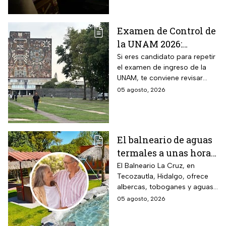
Examen de Control de
la UNAM 2026:
¿Cuántos aciertos
Si eres candidato para repetir
el examen de ingreso de la
piden en las carreras
UNAM, te conviene revisar
más solicitadas?
cuántos aciertos deberás de
05 agosto, 2026
lograr para ingresar a la
carrera que deseas.
El balneario de aguas
termales a unas horas
de Naucalpan con
El Balneario La Cruz, en
Tecozautla, Hidalgo, ofrece
entrada desde $100
albercas, toboganes y aguas
pesos para este grupo
termales, con tarifas
05 agosto, 2026
de adultos mayores
preferenciales para adultos
mayores y personas con