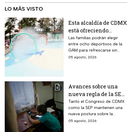
LO MÁS VISTO
Esta alcaldía de CDMX
está ofreciendo
albercas gratis
Las familias podrán elegir
entre ocho deportivos de la
durante agosto de
GAM para refrescarse sin
2026: los únicos
pagar entrada durante las
05 agosto, 2026
requisitos que debes
vacaciones
cumplir
Avances sobre una
nueva regla de la SEP
sobre el uso de
Tanto el Congreso de CDMX
como la SEP mantienen una
celulares en la
nueva postura sobre la
escuelas
regulación de celulares en las
05 agosto, 2026
aulas