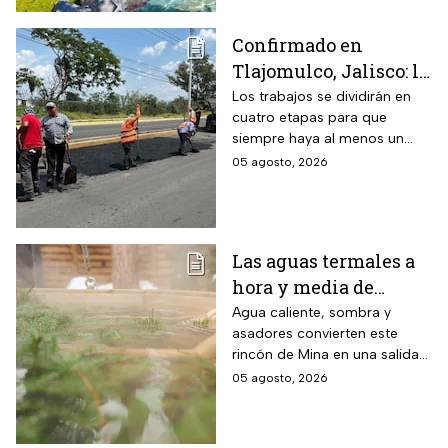
discapacidad.
Confirmado en
Tlajomulco, Jalisco: la
avenida Jesús Michel
Los trabajos se dividirán en
cuatro etapas para que
(ex 8 de Julio) seguirá
siempre haya al menos un
con obras hasta
carril habilitado en cada
05 agosto, 2026
diciembre 2026 y este
sentido.
es el tramo afectado
Las aguas termales a
hora y media de
Monterrey, Nuevo
Agua caliente, sombra y
asadores convierten este
León, donde la
rincón de Mina en una salida
entrada cuesta desde
sencilla para pasar el día en
05 agosto, 2026
$30 pesos y este grupo
familia
de personas paga la
mitad