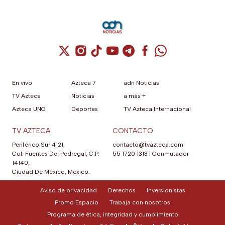
Cuenta de X / Twitter (se abre en una nuev
Cuenta de Instagram (se abre en una n
Cuenta de TikTok (se abre en una
Cuenta de YouTube (se abre 
Cuenta de Telegram (se a
Cuenta de Facebook 
Cuenta de Whats
En vivo
Azteca 7
adn Noticias
TV Azteca
Noticias
a más +
Azteca UNO
Deportes
TV Azteca Internacional
TV AZTECA
CONTACTO
Periférico Sur 4121,
contacto@tvazteca.com
Col. Fuentes Del Pedregal, C.P.
55 1720 1313
|
Conmutador
14140,
Ciudad De México, México.
Aviso de privacidad
Derechos
Inversionistas
Promo Espacio
Trabaja con nosotros
Programa de ética, integridad y cumplimiento