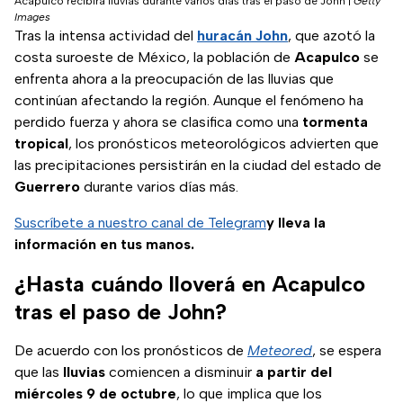
Acapulco recibirá lluvias durante varios días tras el paso de John
|
Getty
Images
Tras la intensa actividad del
huracán John
, que azotó la
costa suroeste de México, la población de
Acapulco
se
enfrenta ahora a la preocupación de las lluvias que
continúan afectando la región. Aunque el fenómeno ha
perdido fuerza y ahora se clasifica como una
tormenta
tropical
, los pronósticos meteorológicos advierten que
las precipitaciones persistirán en la ciudad del estado de
Guerrero
durante varios días más.
Suscríbete a nuestro canal de Telegram
y lleva la
información en tus manos.
¿Hasta cuándo lloverá en Acapulco
tras el paso de John?
De acuerdo con los pronósticos de
Meteored
, se espera
que las
lluvias
comiencen a disminuir
a partir del
miércoles 9 de octubre
, lo que implica que los