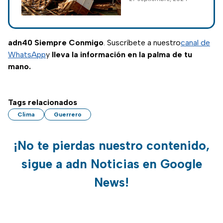
ahora?
México; conoce por
qué lo llaman
“zombi” y los daños
que ha causado
adn40 Siempre Conmigo
. Suscríbete a nuestro
canal de
hasta ahora.
WhatsApp
y
lleva la información en la palma de tu
mano.
Tags relacionados
Clima
Guerrero
¡No te pierdas nuestro contenido,
sigue a adn Noticias en Google
News!