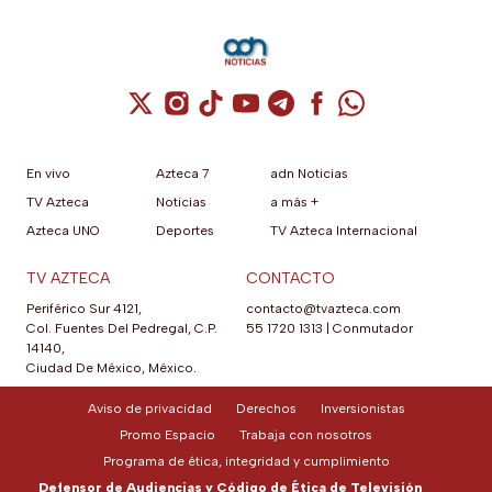
Cuenta de X / Twitter (se abre en una nuev
Cuenta de Instagram (se abre en una n
Cuenta de TikTok (se abre en una
Cuenta de YouTube (se abre 
Cuenta de Telegram (se a
Cuenta de Facebook 
Cuenta de Whats
En vivo
Azteca 7
adn Noticias
TV Azteca
Noticias
a más +
Azteca UNO
Deportes
TV Azteca Internacional
TV AZTECA
CONTACTO
Periférico Sur 4121,
contacto@tvazteca.com
Col. Fuentes Del Pedregal, C.P.
55 1720 1313
|
Conmutador
14140,
Ciudad De México, México.
Aviso de privacidad
Derechos
Inversionistas
Promo Espacio
Trabaja con nosotros
Programa de ética, integridad y cumplimiento
Defensor de Audiencias y Código de Ética de Televisión