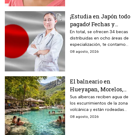
¡Estudia en Japón todo
pagado! Fechas y
requisitos de la
En total, se ofrecen 34 becas
distribuidas en ocho áreas de
convocatoria para
especialización, te contamos
becas de estancias en
todos los detalles.
08 agosto, 2026
2026
El balneario en
Hueyapan, Morelos,
que combina albercas
Sus albercas reciben agua de
los escurrimientos de la zona
cristalinas con la
volcánica y están rodeadas
naturaleza del volcán
de vegetación, áreas verdes y
08 agosto, 2026
Popocatépetl y cuesta
espacios para descansar
$40 pesos: días,