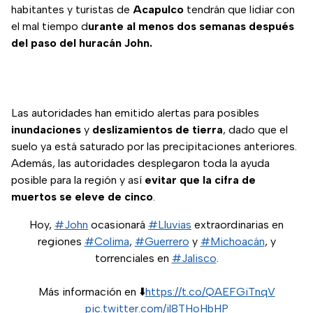
habitantes y turistas de
Acapulco
tendrán que lidiar con
el mal tiempo d
urante al menos dos semanas después
del paso del huracán John.
Las autoridades han emitido alertas para posibles
inundaciones
y
deslizamientos de tierra
, dado que el
suelo ya está saturado por las precipitaciones anteriores.
Además, las autoridades desplegaron toda la ayuda
posible para la región y así
evitar que la cifra de
muertos se eleve de cinco
.
Hoy,
#John
ocasionará
#Lluvias
extraordinarias en
regiones
#Colima
,
#Guerrero
y
#Michoacán
, y
torrenciales en
#Jalisco
.
Más información en ⬇️
https://t.co/QAEFGiTnqV
pic.twitter.com/il8THoHbHP