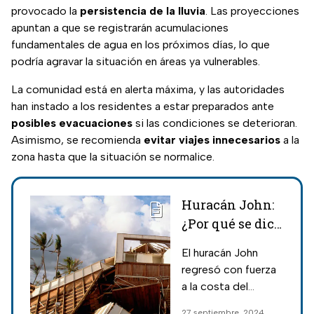
provocado la
persistencia de la lluvia
. Las proyecciones
apuntan a que se registrarán acumulaciones
fundamentales de agua en los próximos días, lo que
podría agravar la situación en áreas ya vulnerables.
La comunidad está en alerta máxima, y las autoridades
han instado a los residentes a estar preparados ante
posibles evacuaciones
si las condiciones se deterioran.
Asimismo, se recomienda
evitar viajes innecesarios
a la
zona hasta que la situación se normalice.
Huracán John:
¿Por qué se dice
que es un
El huracán John
'zombi' y cuáles
regresó con fuerza
son sus
a la costa del
víctimas hasta
océano Pacífico de
27 septiembre, 2024