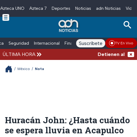
Azteca UNO
Azteca 7
Deportes
Noticias
adn Noticias
Video
Skip to main content
Suscríbete
ica
Seguridad
Internacional
Finanzas
adn Noticias Radio
Esp
TV En Vivo
ÚLTIMA HORA
Detienen al hombre
/
México
/
Nota
Huracán John: ¿Hasta cuándo
se espera lluvia en Acapulco