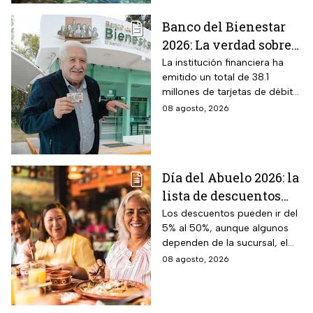
horarios y cómo llegar
Banco del Bienestar
2026: La verdad sobre
entrar a Buró de
La institución financiera ha
emitido un total de 38.1
Crédito por tenerla
millones de tarjetas de débito
para la dispersión de los
08 agosto, 2026
programas sociales.
Día del Abuelo 2026: la
lista de descuentos
con tu credencial
Los descuentos pueden ir del
5% al 50%, aunque algunos
INAPAM en
dependen de la sucursal, el
restaurantes,
servicio y los lugares
08 agosto, 2026
transporte y tiendas
disponibles