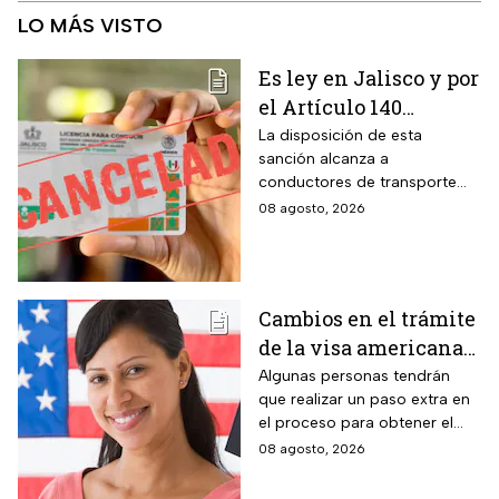
LO MÁS VISTO
Es ley en Jalisco y por
el Artículo 140
cancelarán la licencia
La disposición de esta
sanción alcanza a
de conducir de por
conductores de transporte
vida a todos los
escolar, unidades de
08 agosto, 2026
automovilistas que
emergencia y vehículos de
cometan esta
pasajeros que ocasionen un
siniestro vial en la entidad por
infracción
medio de una infracción muy
Cambios en el trámite
común.
de la visa americana
2026 y para quiénes
Algunas personas tendrán
que realizar un paso extra en
aplica
el proceso para obtener el
documento que permite
08 agosto, 2026
ingresar legalmente a Estados
Unidos.