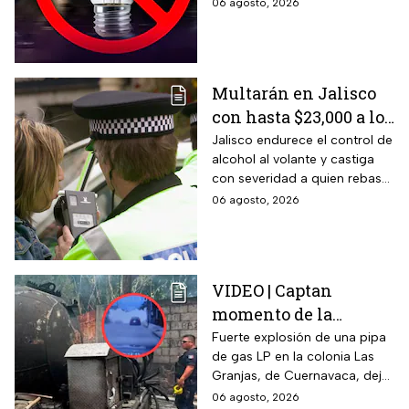
usuarios puedan tomar las
06 agosto, 2026
previsiones necesarias.
Multarán en Jalisco
con hasta $23,000 a los
conductores que
Jalisco endurece el control de
alcohol al volante y castiga
superen este límite en
con severidad a quien rebase
la prueba de
el nuevo límite de sangre o
06 agosto, 2026
alcoholemia
aliento. La sanción golpea por
igual a automovilistas,
transportistas y motociclistas
que circulen por el estado.
VIDEO | Captan
momento de la
explosión de pipa de
Fuerte explosión de una pipa
de gas LP en la colonia Las
gas en Cuernavaca:
Granjas, de Cuernavaca, dejó
¡Imágenes sensibles!
21 heridos y causó pánico
06 agosto, 2026