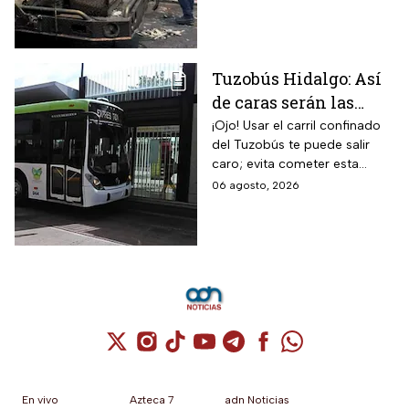
entre vecinos: VIDEO
Tuzobús Hidalgo: Así
de caras serán las
MULTAS por invadir
¡Ojo! Usar el carril confinado
del Tuzobús te puede salir
el carril confinado a
caro; evita cometer esta
partir de esta fecha
infracción a partir de agosto.
06 agosto, 2026
Cuenta de X / Twitter (se abre en una nuev
Cuenta de Instagram (se abre en una n
Cuenta de TikTok (se abre en una
Cuenta de YouTube (se abre 
Cuenta de Telegram (se a
Cuenta de Facebook 
Cuenta de Whats
En vivo
Azteca 7
adn Noticias