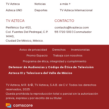
TV Azteca
Noticias
a más +
Azteca UNO
Deportes
TV Azteca Internacional
TV AZTECA
CONTACTO
Periférico Sur 4121,
contacto@tvazteca.com
Col. Fuentes Del Pedregal, C.P.
55 1720 1313
|
Conmutador
14140,
Ciudad De México, México.
Aviso de privacidad
Derechos
Inversionistas
Promo Espacio
Trabaja con nosotros
Programa de ética, integridad y cumplimiento
Defensor de Audiencias y Código de Ética de Televisión
Azteca III y Televisora del Valle de México
TV Azteca, M.R. & ©, TV Azteca, S.A.B. de C.V. Todos los derechos
reservados, 2025.
Queda prohibida la reproducción total o parcial sin la autorización
previa, expresa y por escrito de su titular.