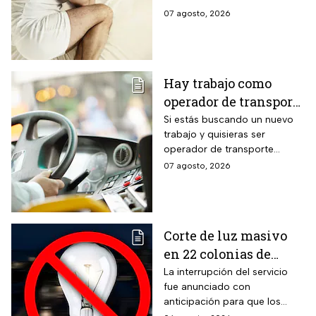
intensas en estos
detalles y toma precauciones.
07 agosto, 2026
estados; así estará el
clima hoy
Hay trabajo como
operador de transporte
público con sueldo de
Si estás buscando un nuevo
trabajo y quisieras ser
18 mil pesos, bonos y
operador de transporte
despensa
público, publicaron algunas
07 agosto, 2026
vacantes y te decimos cómo
puedes aplicar.
Corte de luz masivo
en 22 colonias de
México; zonas
La interrupción del servicio
fue anunciado con
afectadas hoy 7 de
anticipación para que los
agosto