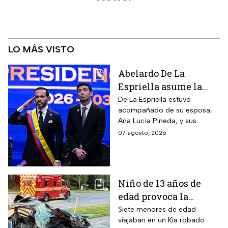
LO MÁS VISTO
Abelardo De La
Espriella asume la
presidencia de
De La Espriella estuvo
acompañado de su esposa,
Colombia; así fue su
Ana Lucía Pineda, y sus
atípica investidura en
cuatro hijos, además de los
07 agosto, 2026
Cali
más de mil invitados
nacionales e internacionales.
Niño de 13 años de
edad provoca la
muerte un hombre de
Siete menores de edad
viajaban en un Kia robado
58 años y deja 6