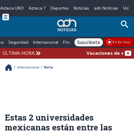
Azteca UNO
Azteca 7
Deportes
Noticias
adn Noticias
Video
Skip to main content
Suscríbete
ica
Seguridad
Internacional
Finanzas
adn Noticias Radio
Esp
TV En Vivo
ÚLTIMA HORA
Vacaciones de verano co
/
Internacional
/
Nota
Estas 2 universidades
mexicanas están entre las