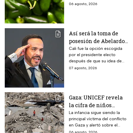
exportados desde México
06 agosto, 2026
Así será la toma de
posesión de Abelardo
De La Espriella en
Cali fue la opción escogida
por el presidente electo
Cali, Colombia: fecha,
después de que su idea de
hora y dónde ver
hacerlo en una guarnición
07 agosto, 2026
militar en Popayán, fuera
descartada.
Gaza: UNICEF revela
la cifra de niños
muertos tras alto al
La infancia sigue siendo la
principal víctima del conflicto
fuego
en Gaza y alertó sobre el
aumento de menores
06 agosto, 2026