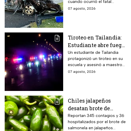
cuando ocurrió el fatal
lesionados
accidente en Maryland; la
07 agosto, 2026
víctima estaba a pocos
kilómetros de llegar a su
trabajo.
Tiroteo en Tailandia:
Estudiante abre fuego
contra maestros y
Un estudiante de Tailandia
protagonizó un tiroteo en su
alumnos; antes mató a
escuela y asesinó a maestros
sus abuelos
y alumnos
07 agosto, 2026
Chiles jalapeños
desatan brote de
salmonella en 27
Reportan 345 contagios y 36
hospitalizados por el brote de
estados de EUA
salmonela en jalapeños