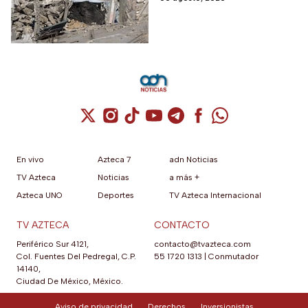
fallecidos, la crisis humanitaria
y la urgencia de alcanzar un
acuerdo que permita detener
la violencia.
Cuenta de X / Twitter (se abre en una nuev
Cuenta de Instagram (se abre en una n
Cuenta de TikTok (se abre en una
Cuenta de YouTube (se abre 
Cuenta de Telegram (se a
Cuenta de Facebook 
Cuenta de Whats
En vivo
Azteca 7
adn Noticias
TV Azteca
Noticias
a más +
Azteca UNO
Deportes
TV Azteca Internacional
TV AZTECA
CONTACTO
Periférico Sur 4121,
contacto@tvazteca.com
Col. Fuentes Del Pedregal, C.P.
55 1720 1313
|
Conmutador
14140,
Ciudad De México, México.
Aviso de privacidad
Derechos
Inversionistas