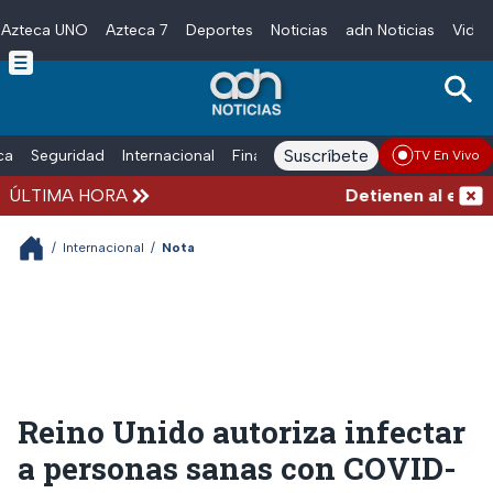
Azteca UNO
Azteca 7
Deportes
Noticias
adn Noticias
Video
Skip to main content
Suscríbete
ica
Seguridad
Internacional
Finanzas
adn Noticias Radio
Esp
TV En Vivo
ÚLTIMA HORA
Detienen al exgobe
/
Internacional
/
Nota
Reino Unido autoriza infectar
a personas sanas con COVID-