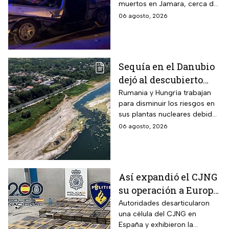
muertos en Jamara, cerca de
Damasco; autoridades
06 agosto, 2026
investigan posible atentado
con artefacto explosivo.
Sequía en el Danubio
dejó al descubierto
buques de la Segunda
Rumania y Hungría trabajan
para disminuir los riesgos en
Guerra Mundial
sus plantas nucleares debido
a los mínimos históricos
06 agosto, 2026
Así expandió el CJNG
su operación a Europa;
desmantelan célula
Autoridades desarticularon
una célula del CJNG en
en España
España y exhibieron la