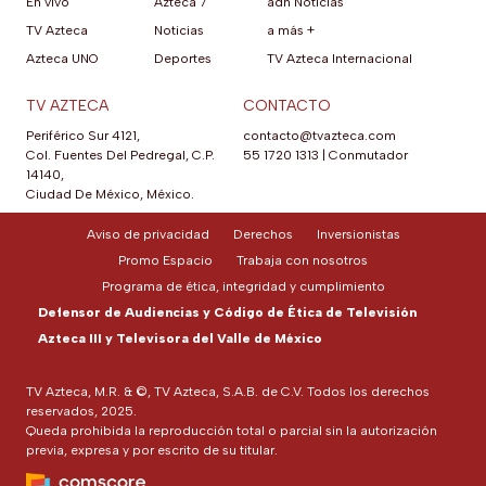
En vivo
Azteca 7
adn Noticias
TV Azteca
Noticias
a más +
Azteca UNO
Deportes
TV Azteca Internacional
TV AZTECA
CONTACTO
Periférico Sur 4121,
contacto@tvazteca.com
Col. Fuentes Del Pedregal, C.P.
55 1720 1313
|
Conmutador
14140,
Ciudad De México, México.
Aviso de privacidad
Derechos
Inversionistas
Promo Espacio
Trabaja con nosotros
Programa de ética, integridad y cumplimiento
Defensor de Audiencias y Código de Ética de Televisión
Azteca III y Televisora del Valle de México
TV Azteca, M.R. & ©, TV Azteca, S.A.B. de C.V. Todos los derechos
reservados, 2025.
Queda prohibida la reproducción total o parcial sin la autorización
previa, expresa y por escrito de su titular.