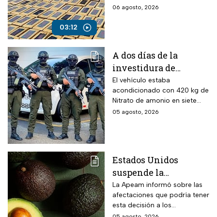
expansión del cártel con
06 agosto, 2026
operaciones en Europa y
otros continentes.
03:12
A dos días de la
investidura de
Abelardo de la
El vehículo estaba
acondicionado con 420 kg de
Espriella, desactivan
Nitrato de amonio en siete
autobús bomba cerca
cilindros y presuntamente lo
05 agosto, 2026
de Cali
acondicionó el Estado Mayor
Central (EMC), la mayor
disidencia de las FARC.
Estados Unidos
suspende la
importación de
La Apeam informó sobre las
afectaciones que podría tener
aguacate de
esta decisión a los
Michoacán por alerta
trabajadores y la industria
05 agosto, 2026