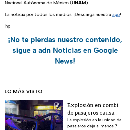
Nacional Autónoma de México (
UNAM
).
La noticia por todos los medios. ¡Descarga nuestra
app
!
lhp
¡No te pierdas nuestro contenido,
sigue a adn Noticias en Google
News!
LO MÁS VISTO
Explosión en combi
de pasajeros causa
terror en las calles de
La explosión en la unidad de
pasajeros deja al menos 7
Jaramana en Damasco