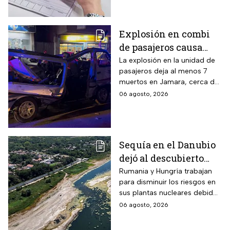
sobre este control digital y su
impacto en la privacidad?
Explosión en combi
de pasajeros causa
terror en las calles de
La explosión en la unidad de
pasajeros deja al menos 7
Jaramana en Damasco
muertos en Jamara, cerca de
Damasco; autoridades
06 agosto, 2026
investigan posible atentado
con artefacto explosivo.
Sequía en el Danubio
dejó al descubierto
buques de la Segunda
Rumania y Hungría trabajan
para disminuir los riesgos en
Guerra Mundial
sus plantas nucleares debido
a los mínimos históricos
06 agosto, 2026