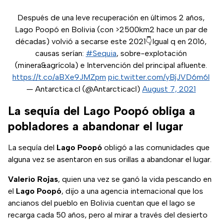
Después de una leve recuperación en últimos 2 años,
Lago Poopó en Bolivia (con >2500km2 hace un par de
décadas) volvió a secarse este 2021👇Igual q en 2016,
causas serían:
#Sequia
, sobre-explotación
(minera&agrícola) e Intervención del principal afluente.
https://t.co/aBXe9JMZpm
pic.twitter.com/yBjJVD6m6l
— Antarctica.cl (@Antarcticacl)
August 7, 2021
La sequía del Lago Poopó obliga a
pobladores a abandonar el lugar
La sequía del
Lago Poopó
obligó a las comunidades que
alguna vez se asentaron en sus orillas a abandonar el lugar.
Valerio Rojas
, quien una vez se ganó la vida pescando en
el
Lago Poopó
, dijo a una agencia internacional que los
ancianos del pueblo en Bolivia cuentan que el lago se
recarga cada 50 años, pero al mirar a través del desierto