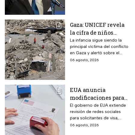
militar en Popayán, fuera
descartada.
Gaza: UNICEF revela
la cifra de niños
muertos tras alto al
La infancia sigue siendo la
principal víctima del conflicto
fuego
en Gaza y alertó sobre el
aumento de menores
06 agosto, 2026
fallecidos, la crisis humanitaria
y la urgencia de alcanzar un
acuerdo que permita detener
la violencia.
EUA anuncia
modificaciones para
el trámite de la visa:
El gobierno de EUA extiende
revisión de redes sociales
mexicanos deberán
para solicitantes de visa,
cumplir nueva
incluyendo mexicanos y
06 agosto, 2026
medida
periodistas. ¿Qué opinas