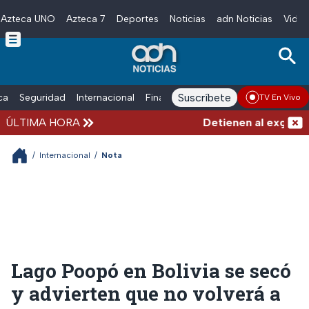
Azteca UNO
Azteca 7
Deportes
Noticias
adn Noticias
Video
Skip to main content
Suscríbete
ica
Seguridad
Internacional
Finanzas
adn Noticias Radio
Esp
TV En Vivo
ÚLTIMA HORA
Detienen al exgoberna
/
Internacional
/
Nota
Lago Poopó en Bolivia se secó
y advierten que no volverá a