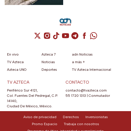
Cuenta de X / Twitter (se abre en una nuev
Cuenta de Instagram (se abre en una n
Cuenta de TikTok (se abre en una
Cuenta de YouTube (se abre 
Cuenta de Telegram (se a
Cuenta de Facebook 
Cuenta de Whats
En vivo
Azteca 7
adn Noticias
TV Azteca
Noticias
a más +
Azteca UNO
Deportes
TV Azteca Internacional
TV AZTECA
CONTACTO
Periférico Sur 4121,
contacto@tvazteca.com
Col. Fuentes Del Pedregal, C.P.
55 1720 1313
|
Conmutador
14140,
Ciudad De México, México.
Aviso de privacidad
Derechos
Inversionistas
Promo Espacio
Trabaja con nosotros