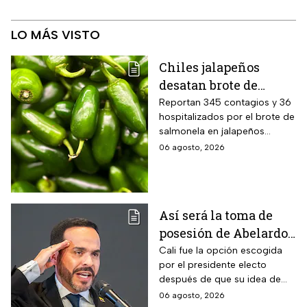
LO MÁS VISTO
Chiles jalapeños
desatan brote de
salmonella en 27
Reportan 345 contagios y 36
hospitalizados por el brote de
estados de EUA
salmonela en jalapeños
exportados desde México
06 agosto, 2026
Así será la toma de
posesión de Abelardo
de la Espriella en Cali,
Cali fue la opción escogida
por el presidente electo
Colombia: fecha, hora
después de que su idea de
y dónde ver
hacerlo en una guarnición
06 agosto, 2026