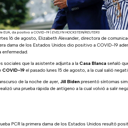
de EUA, da positivo a COVID-19
|
EVELYN HOCKSTEIN/REUTERS
rtes 16 de agosto, Elizabeth Alexander, directora de comunic
mera dama de los Estados Unidos dio positivo a COVID-19 ad
la enfermedad.
s sociales que la asistente adjunta a la
Casa Blanca
señaló qu
de
COVID-19
el pasado lunes 15 de agosto, a la cual salió negati
anscurso de la noche de ayer,
Jill Biden
presentó síntomas simil
 realizó una prueba rápida de antígeno a la cual volvió a salir nega
prueba PCR la primera dama de los Estados Unidos resultó posit