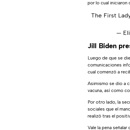
por lo cual iniciaro
The First Lady
— El
Jill Biden p
Luego de que se dier
comunicaciones info
cual comenzó a recib
Asimismo se dio a c
vacuna, así como co
Por otro lado, la se
sociales que el man
realizó tras el posit
Vale la pena señalar 