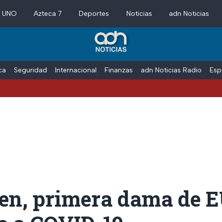
a UNO
Azteca 7
Deportes
Noticias
adn Noticias
ica
Seguridad
Internacional
Finanzas
adn Noticias Radio
Esp
den, primera dama de 