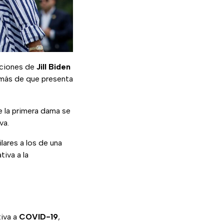
aciones de
Jill Biden
emás de que presenta
e la primera dama se
va.
ares a los de una
tiva a la
iva a
COVID-19
,