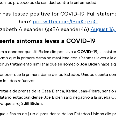
n con los protocolos de sanidad contra la enfermedad.
 has tested positive for COVID-19. Full statem
here:
pic.twitter.com/IPxxKej7qC
izabeth Alexander (@EAlexander46)
August 16,
resenta síntomas leves a COVID-19
a a conocer que Jill Biden dio positivo a
COVID-19,
la asiste
rmó que la primera dama se mantiene con síntomas leves a la 
ir un tratamiento similar al que se sometió
Joe Biden
hace alg
onocer que la primera dama de los Estados Unidos cuenta con
n los dos refuerzos.
cretaria de prensa de la Casa Blanca, Karine Jean-Pierre, señaló
datario estadounidense Joe Biden salió negativo a la prueba C
ivo que arrojó
Jill Biden.
que a finales de julio el presidente de los Estados Unidos dio p