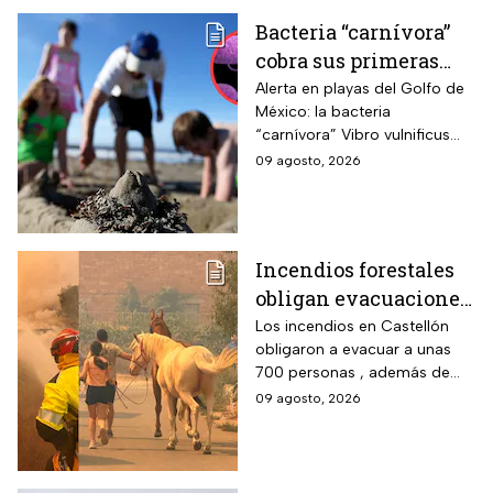
Bacteria “carnívora”
cobra sus primeras
vidas y enciende
Alerta en playas del Golfo de
México: la bacteria
alarmas en estas
“carnívora” Vibro vulnificus
playas de EUA
causa infecciones graves y
09 agosto, 2026
muertes; precaución con
heridas y mariscos crudos.
Incendios forestales
obligan evacuaciones
en el este de España |
Los incendios en Castellón
obligaron a evacuar a unas
VIDEO
700 personas , además de
que ya dañaron viviendas y
09 agosto, 2026
granjas; más de 300
bomberos luchan contra el
fuego.