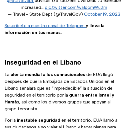
@StateDept
advises U.S. citizens overseas to exercise
increased…
pic.twitter.com/waIpqmWu2m
— Travel - State Dept (@TravelGov)
October 19, 2023
Suscríbete a nuestro canal de Telegram
y lleva la
información en tus manos.
Inseguridad en el Líbano
La
alerta mundial a los connacionales
de EUA llegó
después de que la Embajada de Estados Unidos en el
Líbano señalara que es “impredecible” la situación de
seguridad en el territorio por la
guerra entre Israel y
Hamá
s, así como los diversos grupos que apoyan al
grupo terrorista.
Por la
inestable seguridad
en el territorio, EUA llamó a
sus ciudadanos a no viajar al Líbano y hacer planes para