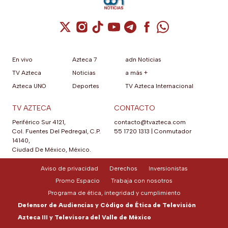
Cuenta de X / Twitter (se abre en una nuev
Cuenta de Instagram (se abre en una n
Cuenta de TikTok (se abre en una
Cuenta de YouTube (se abre 
Cuenta de Telegram (se a
Cuenta de Facebook 
Cuenta de Whats
En vivo
Azteca 7
adn Noticias
TV Azteca
Noticias
a más +
Azteca UNO
Deportes
TV Azteca Internacional
TV AZTECA
CONTACTO
Periférico Sur 4121,
contacto@tvazteca.com
Col. Fuentes Del Pedregal, C.P.
55 1720 1313
|
Conmutador
14140,
Ciudad De México, México.
Aviso de privacidad
Derechos
Inversionistas
Promo Espacio
Trabaja con nosotros
Programa de ética, integridad y cumplimiento
Defensor de Audiencias y Código de Ética de Televisión
Azteca III y Televisora del Valle de México