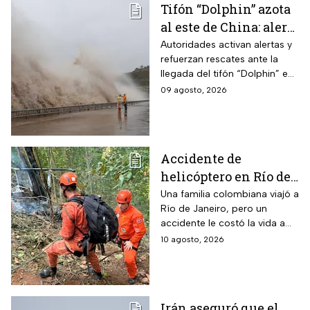
Tifón “Dolphin” azota
al este de China: alerta
máxima por
Autoridades activan alertas y
refuerzan rescates ante la
inundaciones y
llegada del tifón “Dolphin” en
ráfagas
el este de China con vientos
09 agosto, 2026
de 42 m/s, evacuaciones y
miles de vuelos cancelados.
Accidente de
helicóptero en Río de
Janeiro deja muertos;
Una familia colombiana viajó a
Río de Janeiro, pero un
su familia los
accidente le costó la vida a
esperaba en tierra
tres integrantes
10 agosto, 2026
Irán aseguró que el