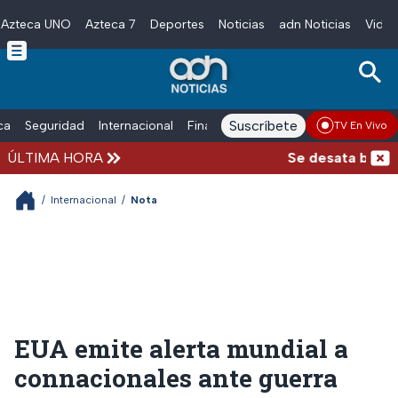
Azteca UNO
Azteca 7
Deportes
Noticias
adn Noticias
Video
Skip to main content
Suscríbete
ica
Seguridad
Internacional
Finanzas
adn Noticias Radio
Esp
TV En Vivo
ÚLTIMA HORA
Se desata balacer
/
Internacional
/
Nota
EUA emite alerta mundial a
connacionales ante guerra