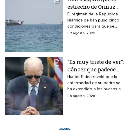
estrecho de Ormuz
seguirá bloqueado
El régimen de la República
Islámica de Irán puso cinco
hasta que EUA acepte
condiciones para que se
“sus condiciones”
reabra el estrecho de Ormuz
09 agosto, 2026
“Es muy triste de ver”:
Cáncer que padece
Joe Biden se propaga
Hunter Biden reveló que la
enfermedad de su padre se
y causa metástasis
ha extendido a los huesos a
pesar del tratamiento.
08 agosto, 2026