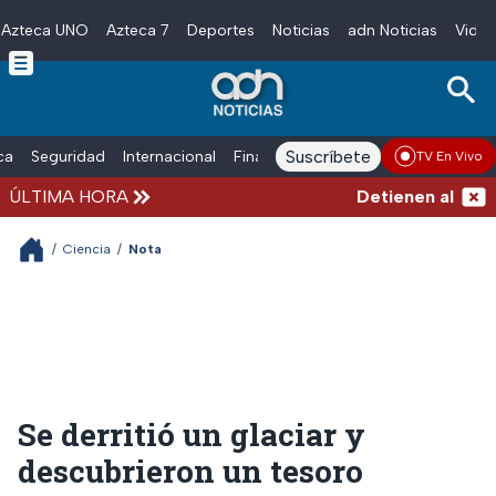
Azteca UNO
Azteca 7
Deportes
Noticias
adn Noticias
Video
Skip to main content
Suscríbete
ica
Seguridad
Internacional
Finanzas
adn Noticias Radio
Esp
TV En Vivo
ÚLTIMA HORA
Detienen al exgobe
/
Ciencia
/
Nota
Se derritió un glaciar y
descubrieron un tesoro