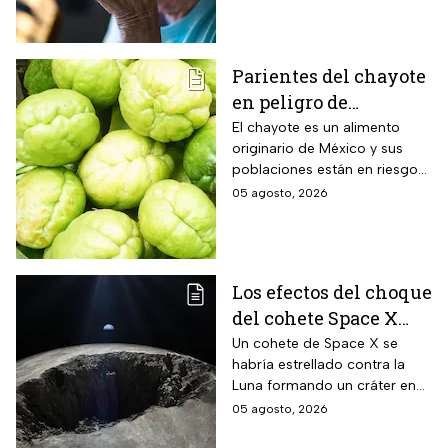
y olvidos cotidianos.
Parientes del chayote
en peligro de
extinción, advierte
El chayote es un alimento
originario de México y sus
Instituto de Ecología
poblaciones están en riesgo
de desaparecer a corto plazo
05 agosto, 2026
de acuerdo con el Instituto de
Ecología.
Los efectos del choque
del cohete Space X
contra la Luna
Un cohete de Space X se
habría estrellado contra la
Luna formando un cráter en
nuestro satélite natural, ¿qué
05 agosto, 2026
consecuencias tendrá? Aquí