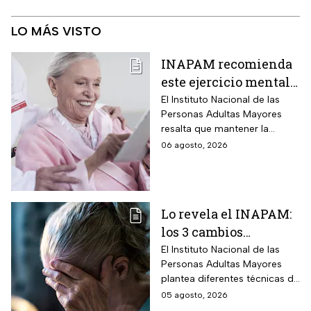
LO MÁS VISTO
INAPAM recomienda
este ejercicio mental
para adultos mayores
El Instituto Nacional de las
Personas Adultas Mayores
5 veces a la semana
resalta que mantener la
durante 3 meses para
disciplina es la clave para
06 agosto, 2026
mejorar la atención
alcanzar los resultados
deseados.
Lo revela el INAPAM:
los 3 cambios
silenciosos que sufre
El Instituto Nacional de las
Personas Adultas Mayores
tu cerebro de forma
plantea diferentes técnicas de
natural al envejecer
estimulación mental para
05 agosto, 2026
mitigar los fallos de atención