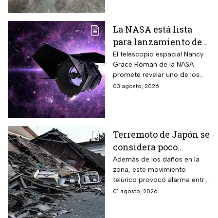
te contamos.
La NASA está lista
para lanzamiento del
telescopio espacial
El telescopio espacial Nancy
Grace Roman de la NASA
Nancy Grace Roman
promete revelar uno de los
misterios más grandes del
03 agosto, 2026
Universo.
Terremoto de Japón se
considera poco
común; así lo
Además de los daños en la
zona, este movimiento
explican los expertos
telúrico provocó alarma entre
la comunidad científica
01 agosto, 2026