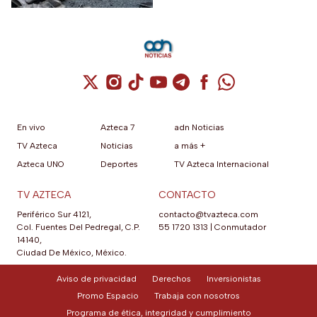
Cuenta de X / Twitter (se abre en una nuev
Cuenta de Instagram (se abre en una n
Cuenta de TikTok (se abre en una
Cuenta de YouTube (se abre 
Cuenta de Telegram (se a
Cuenta de Facebook 
Cuenta de Whats
En vivo
Azteca 7
adn Noticias
TV Azteca
Noticias
a más +
Azteca UNO
Deportes
TV Azteca Internacional
TV AZTECA
CONTACTO
Periférico Sur 4121,
contacto@tvazteca.com
Col. Fuentes Del Pedregal, C.P.
55 1720 1313
|
Conmutador
14140,
Ciudad De México, México.
Aviso de privacidad
Derechos
Inversionistas
Promo Espacio
Trabaja con nosotros
Programa de ética, integridad y cumplimiento