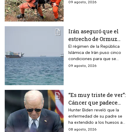
tres integrantes
09 agosto, 2026
Irán aseguró que el
estrecho de Ormuz
seguirá bloqueado
El régimen de la República
Islámica de Irán puso cinco
hasta que EUA acepte
condiciones para que se
“sus condiciones”
reabra el estrecho de Ormuz
09 agosto, 2026
“Es muy triste de ver”:
Cáncer que padece
Joe Biden se propaga
Hunter Biden reveló que la
enfermedad de su padre se
y causa metástasis
ha extendido a los huesos a
pesar del tratamiento.
08 agosto, 2026