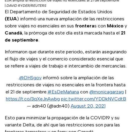
EUA amplía la restricción de viajes no esenciales al 21 de septiembre
|
DAVID RYDER/REUTERS
El Departamento de Seguridad de Estados Unidos
(EUA
) informó una nueva ampliación de las restricciones
sobre viajes no esenciales en sus
frontera
s con
México
y
Canadá
, la prórroga de este día está marcada hasta el
21
de septiembre
.
Informaron que durante este periodo, estarán asegurando
el flujo de viajes y el comercio considerado esencial que
se refiere a viajes de trabajo e intercambio de mercancías.
.
@DHSgov
informó sobre la ampliación de las
restricciones de viajes no esenciales en la frontera hasta
el 21 de septiembre.
#EsDeMañana
con
@monicagarzag
|
https://t.co/3qXeJnAwbg
pic.twitter.com/YDDkNVCdtB
— adn40 (@adn40)
August 20, 2021
Esto para minimizar la propagación de la COVID19 y su
variante Delta, de ahí que las restricciones son para las
fronteras terrestres y en ferry con Canadá.