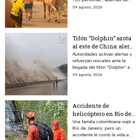
que ya dañaron viviendas y
09 agosto, 2026
granjas; más de 300
bomberos luchan contra el
fuego.
Tifón “Dolphin” azota
al este de China: alerta
máxima por
Autoridades activan alertas y
refuerzan rescates ante la
inundaciones y
llegada del tifón “Dolphin” en
ráfagas
el este de China con vientos
09 agosto, 2026
de 42 m/s, evacuaciones y
miles de vuelos cancelados.
Accidente de
helicóptero en Río de
Janeiro deja muertos;
Una familia colombiana viajó a
Río de Janeiro, pero un
su familia los
accidente le costó la vida a
esperaba en tierra