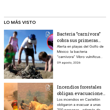
LO MÁS VISTO
Bacteria “carnívora”
cobra sus primeras
vidas y enciende
Alerta en playas del Golfo de
México: la bacteria
alarmas en estas
“carnívora” Vibro vulnificus
playas de EUA
causa infecciones graves y
09 agosto, 2026
muertes; precaución con
heridas y mariscos crudos.
Incendios forestales
obligan evacuaciones
en el este de España |
Los incendios en Castellón
obligaron a evacuar a unas
VIDEO
700 personas , además de