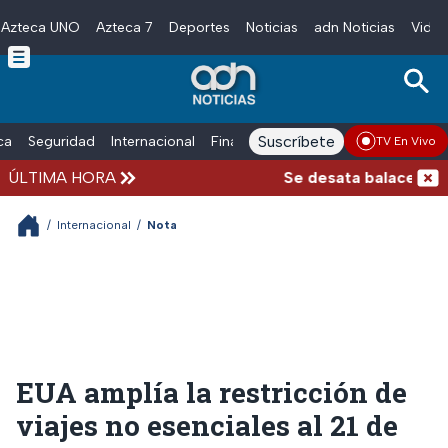
Azteca UNO
Azteca 7
Deportes
Noticias
adn Noticias
Video
Skip to main content
Suscríbete
ica
Seguridad
Internacional
Finanzas
adn Noticias Radio
Esp
TV En Vivo
ÚLTIMA HORA
Se desata balacera afu
/
Internacional
/
Nota
EUA amplía la restricción de
viajes no esenciales al 21 de