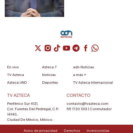
Cuenta de X / Twitter (se abre en una nuev
Cuenta de Instagram (se abre en una n
Cuenta de TikTok (se abre en una
Cuenta de YouTube (se abre 
Cuenta de Telegram (se a
Cuenta de Facebook 
Cuenta de Whats
En vivo
Azteca 7
adn Noticias
TV Azteca
Noticias
a más +
Azteca UNO
Deportes
TV Azteca Internacional
TV AZTECA
CONTACTO
Periférico Sur 4121,
contacto@tvazteca.com
Col. Fuentes Del Pedregal, C.P.
55 1720 1313
|
Conmutador
14140,
Ciudad De México, México.
Aviso de privacidad
Derechos
Inversionistas