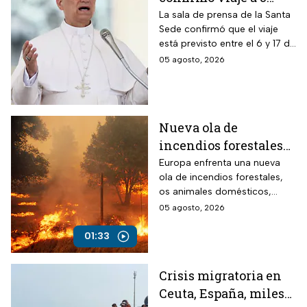
países de
La sala de prensa de la Santa
Sede confirmó que el viaje
Latinoamérica
está previsto entre el 6 y 17 de
noviembre de este mismo
05 agosto, 2026
año.
Nueva ola de
incendios forestales
en Europa; los
Europa enfrenta una nueva
ola de incendios forestales,
animales son los más
os animales domésticos,
vulnerables
silvestres y de granja son las
05 agosto, 2026
víctimas más vulnerables.
01:33
Crisis migratoria en
Ceuta, España, miles