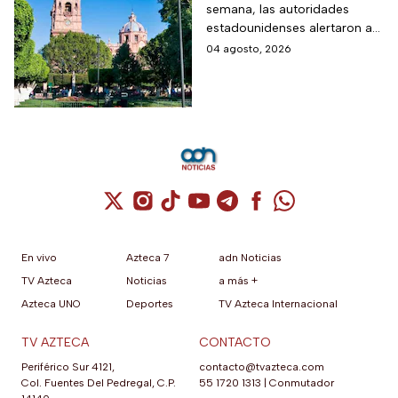
semana, las autoridades
tras narcobloqueos
estadounidenses alertaron a
por captura del
sus ciudadanos para evitar
04 agosto, 2026
“Poncho”
algunas zonas
Cuenta de X / Twitter (se abre en una nuev
Cuenta de Instagram (se abre en una n
Cuenta de TikTok (se abre en una
Cuenta de YouTube (se abre 
Cuenta de Telegram (se a
Cuenta de Facebook 
Cuenta de Whats
En vivo
Azteca 7
adn Noticias
TV Azteca
Noticias
a más +
Azteca UNO
Deportes
TV Azteca Internacional
TV AZTECA
CONTACTO
Periférico Sur 4121,
contacto@tvazteca.com
Col. Fuentes Del Pedregal, C.P.
55 1720 1313
|
Conmutador