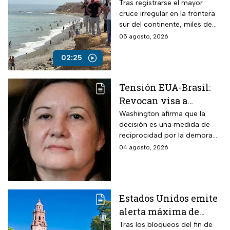
continúan varados en
Tras registrarse el mayor
cruce irregular en la frontera
playas
sur del continente, miles de
personas regresaron a
05 agosto, 2026
Marruecos otros permanecen
en las playas.
02:25
Tensión EUA-Brasil:
Revocan visa a
embajadora Maria
Washington afirma que la
decisión es una medida de
Luiza Ribeiro Viotti
reciprocidad por la demora
del gobierno brasileño en
04 agosto, 2026
conceder el beneplácito al
embajador estadounidense
designado para Brasilia.
Estados Unidos emite
alerta máxima de
viaje para Michoacán
Tras los bloqueos del fin de