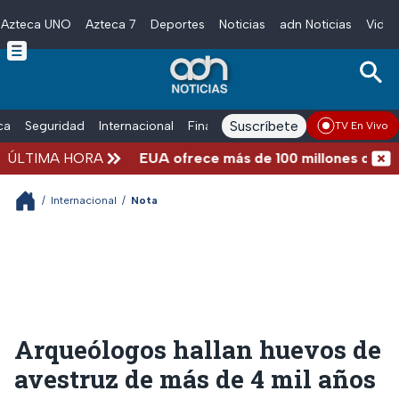
Azteca UNO
Azteca 7
Deportes
Noticias
adn Noticias
Video
Skip to main content
Suscríbete
ica
Seguridad
Internacional
Finanzas
adn Noticias Radio
Esp
TV En Vivo
ÚLTIMA HORA
EUA ofrece más de 100 millones de dólare
/
Internacional
/
Nota
Arqueólogos hallan huevos de
avestruz de más de 4 mil años