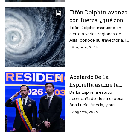
Tifón Dolphin avanza
con fuerza: ¿qué zonas
están en alerta?
Tifón Dolphin mantiene en
alerta a varias regiones de
Asia; conoce su trayectoria, la
fuerza de sus vientos y qué se
08 agosto, 2026
espera durante las próximas
horas.
Abelardo De La
Espriella asume la
presidencia de
De La Espriella estuvo
acompañado de su esposa,
Colombia; así fue su
Ana Lucía Pineda, y sus
atípica investidura en
cuatro hijos, además de los
07 agosto, 2026
Cali
más de mil invitados
nacionales e internacionales.