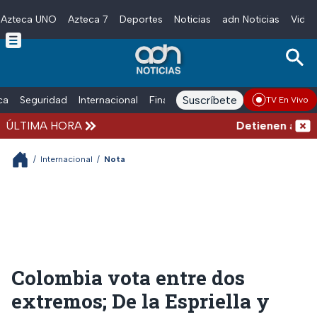
Azteca UNO
Azteca 7
Deportes
Noticias
adn Noticias
Video
Skip to main content
Suscríbete
ica
Seguridad
Internacional
Finanzas
adn Noticias Radio
Esp
TV En Vivo
ÚLTIMA HORA
Detienen al homb
/
Internacional
/
Nota
Colombia vota entre dos
extremos; De la Espriella y