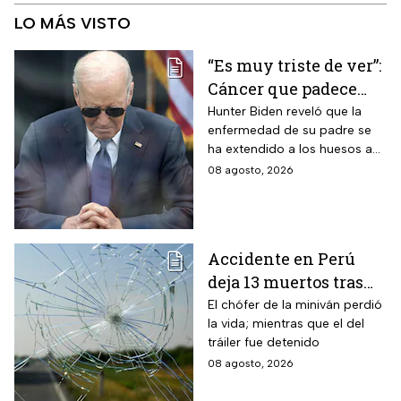
LO MÁS VISTO
“Es muy triste de ver”:
Cáncer que padece
Joe Biden se propaga
Hunter Biden reveló que la
enfermedad de su padre se
y causa metástasis
ha extendido a los huesos a
pesar del tratamiento.
08 agosto, 2026
Accidente en Perú
deja 13 muertos tras
choque entre una
El chófer de la miniván perdió
la vida; mientras que el del
miniván y un tráiler
tráiler fue detenido
08 agosto, 2026