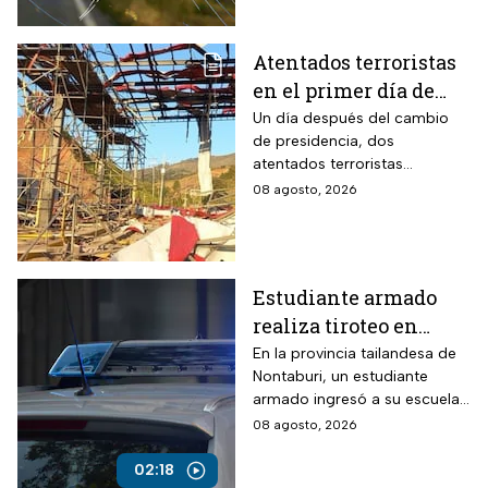
Atentados terroristas
en el primer día de
presidencia de
Un día después del cambio
de presidencia, dos
Abelardo De la
atentados terroristas
Espriella en Colombia
ocurrieron en Colombia
08 agosto, 2026
Estudiante armado
realiza tiroteo en
escuela de Tailandia
En la provincia tailandesa de
Nontaburi, un estudiante
armado ingresó a su escuela
y abrió fuego contra
08 agosto, 2026
compañeros y personal
docente.
02:18