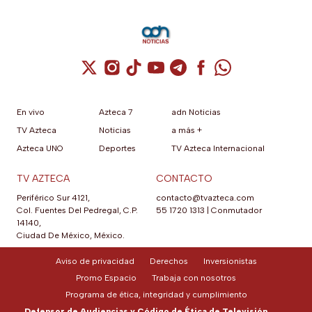
Cuenta de X / Twitter (se abre en una nuev
Cuenta de Instagram (se abre en una n
Cuenta de TikTok (se abre en una
Cuenta de YouTube (se abre 
Cuenta de Telegram (se a
Cuenta de Facebook 
Cuenta de Whats
En vivo
Azteca 7
adn Noticias
TV Azteca
Noticias
a más +
Azteca UNO
Deportes
TV Azteca Internacional
TV AZTECA
CONTACTO
Periférico Sur 4121,
contacto@tvazteca.com
Col. Fuentes Del Pedregal, C.P.
55 1720 1313
|
Conmutador
14140,
Ciudad De México, México.
Aviso de privacidad
Derechos
Inversionistas
Promo Espacio
Trabaja con nosotros
Programa de ética, integridad y cumplimiento
Defensor de Audiencias y Código de Ética de Televisión