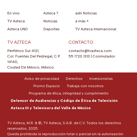
En vivo
Azteca 7
adn Noticias
TV Azteca
Noticias
a más +
Azteca UNO
Deportes
TV Azteca Internacional
TV AZTECA
CONTACTO
Periférico Sur 4121,
contacto@tvazteca.com
Col. Fuentes Del Pedregal, C.P.
55 1720 1313
|
Conmutador
14140,
Ciudad De México, México.
Aviso de privacidad
Derechos
Inversionistas
Promo Espacio
Trabaja con nosotros
Programa de ética, integridad y cumplimiento
Defensor de Audiencias y Código de Ética de Televisión
Azteca III y Televisora del Valle de México
TV Azteca, M.R. & ©, TV Azteca, S.A.B. de C.V. Todos los derechos
reservados, 2025.
Queda prohibida la reproducción total o parcial sin la autorización