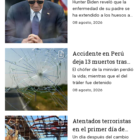
Joe Biden se propaga
Hunter Biden reveló que la
enfermedad de su padre se
y causa metástasis
ha extendido a los huesos a
pesar del tratamiento.
08 agosto, 2026
Accidente en Perú
deja 13 muertos tras
choque entre una
El chófer de la miniván perdió
la vida; mientras que el del
miniván y un tráiler
tráiler fue detenido
08 agosto, 2026
Atentados terroristas
en el primer día de
presidencia de
Un día después del cambio