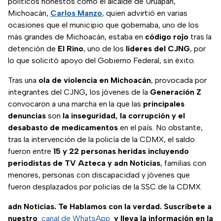
políticos honestos como el alcalde de Uruapan,
Michoacán,
Carlos Manzo
, quien advirtió en varias
ocasiones que el municipio que gobernaba, uno de los
más grandes de Michoacán, estaba en
código rojo
tras la
detención de
El Rino
, uno de los
líderes del CJNG
, por
lo que solicitó apoyo del Gobierno Federal, sin éxito.
Tras una
ola de violencia en Michoacán
, provocada por
integrantes del CJNG
,
los jóvenes de la
Generación Z
convocaron a una marcha en la que las
principales
denuncias
son
la inseguridad, la corrupción y el
desabasto de medicamentos
en el país. No obstante,
tras la intervención de la policía de la CDMX, el saldo
fueron entre
15 y 22 personas heridas incluyendo
periodistas de TV Azteca y adn Noticias
, familias con
menores, personas con discapacidad y jóvenes que
fueron desplazados por policías de la SSC de la CDMX.
adn Noticias. Te Hablamos con la verdad. Suscríbete a
nuestro
canal de WhatsApp
y lleva la información en la