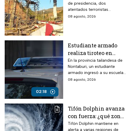
de presidencia, dos
Abelardo De la
atentados terroristas
Espriella en Colombia
ocurrieron en Colombia
08 agosto, 2026
Estudiante armado
realiza tiroteo en
escuela de Tailandia
En la provincia tailandesa de
Nontaburi, un estudiante
armado ingresó a su escuela
y abrió fuego contra
08 agosto, 2026
compañeros y personal
docente.
02:18
Tifón Dolphin avanza
con fuerza: ¿qué zonas
están en alerta?
Tifón Dolphin mantiene en
alerta a varias regiones de