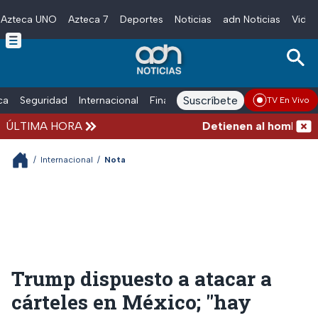
Azteca UNO
Azteca 7
Deportes
Noticias
adn Noticias
Video
Skip to main content
Suscríbete
ica
Seguridad
Internacional
Finanzas
adn Noticias Radio
Esp
TV En Vivo
ÚLTIMA HORA
Detienen al hombre que 
/
Internacional
/
Nota
Trump dispuesto a atacar a
cárteles en México; "hay