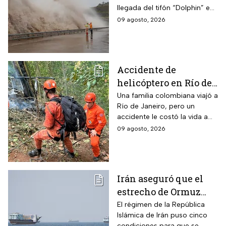
inundaciones y
llegada del tifón “Dolphin” en
ráfagas
el este de China con vientos
09 agosto, 2026
de 42 m/s, evacuaciones y
miles de vuelos cancelados.
Accidente de
helicóptero en Río de
Janeiro deja muertos;
Una familia colombiana viajó a
Río de Janeiro, pero un
su familia los
accidente le costó la vida a
esperaba en tierra
tres integrantes
09 agosto, 2026
Irán aseguró que el
estrecho de Ormuz
seguirá bloqueado
El régimen de la República
Islámica de Irán puso cinco
hasta que EUA acepte
condiciones para que se