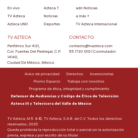
En vivo
Azteca 7
adn Noticias
TV Azteca
Noticias
a más +
Azteca UNO
Deportes
TV Azteca Internacional
TV AZTECA
CONTACTO
Periférico Sur 4121,
contacto@tvazteca.com
Col. Fuentes Del Pedregal, C.P.
55 1720 1313
|
Conmutador
14140,
Ciudad De México, México.
Aviso de privacidad
Derechos
Inversionistas
Promo Espacio
Trabaja con nosotros
Programa de ética, integridad y cumplimiento
Defensor de Audiencias y Código de Ética de Televisión
Azteca III y Televisora del Valle de México
TV Azteca, M.R. & ©, TV Azteca, S.A.B. de C.V. Todos los derechos
reservados, 2025.
Queda prohibida la reproducción total o parcial sin la autorización
previa, expresa y por escrito de su titular.