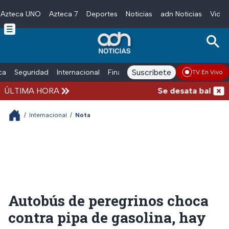
Azteca UNO
Azteca 7
Deportes
Noticias
adn Noticias
Video
Skip to main content
Suscríbete
ica
Seguridad
Internacional
Finanzas
adn Noticias Radio
Esp
TV En Vivo
ÚLTIMA HORA
Se desata balacera
/
Internacional
/
Nota
Autobús de peregrinos choca
contra pipa de gasolina, hay