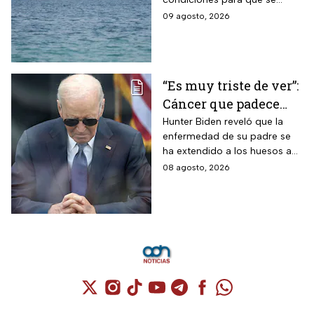
“sus condiciones”
reabra el estrecho de Ormuz
09 agosto, 2026
“Es muy triste de ver”:
Cáncer que padece
Joe Biden se propaga
Hunter Biden reveló que la
enfermedad de su padre se
y causa metástasis
ha extendido a los huesos a
pesar del tratamiento.
08 agosto, 2026
Cuenta de X / Twitter (se abre en una nuev
Cuenta de Instagram (se abre en una n
Cuenta de TikTok (se abre en una
Cuenta de YouTube (se abre 
Cuenta de Telegram (se a
Cuenta de Facebook 
Cuenta de Whats