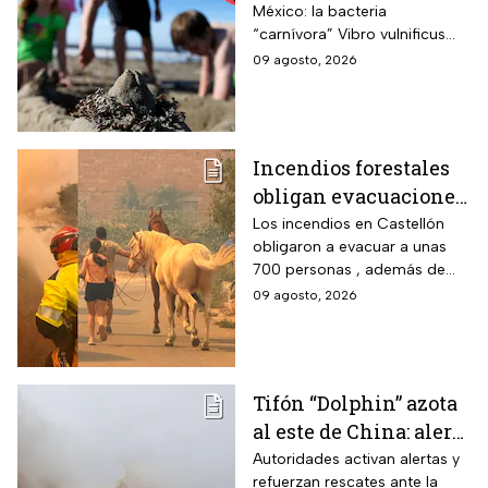
México: la bacteria
alarmas en estas
“carnívora” Vibro vulnificus
playas de EUA
causa infecciones graves y
09 agosto, 2026
muertes; precaución con
heridas y mariscos crudos.
Incendios forestales
obligan evacuaciones
en el este de España |
Los incendios en Castellón
obligaron a evacuar a unas
VIDEO
700 personas , además de
que ya dañaron viviendas y
09 agosto, 2026
granjas; más de 300
bomberos luchan contra el
fuego.
Tifón “Dolphin” azota
al este de China: alerta
máxima por
Autoridades activan alertas y
refuerzan rescates ante la