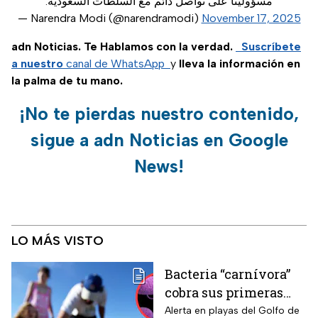
مسؤولينا على تواصل دائم مع السلطات السعودية.
— Narendra Modi (@narendramodi)
November 17, 2025
adn Noticias. Te Hablamos con la verdad.
Suscríbete
a nuestro
canal de WhatsApp
y
lleva la información en
la palma de tu mano.
¡No te pierdas nuestro contenido,
sigue a adn Noticias en Google
News!
LO MÁS VISTO
Bacteria “carnívora”
cobra sus primeras
vidas y enciende
Alerta en playas del Golfo de