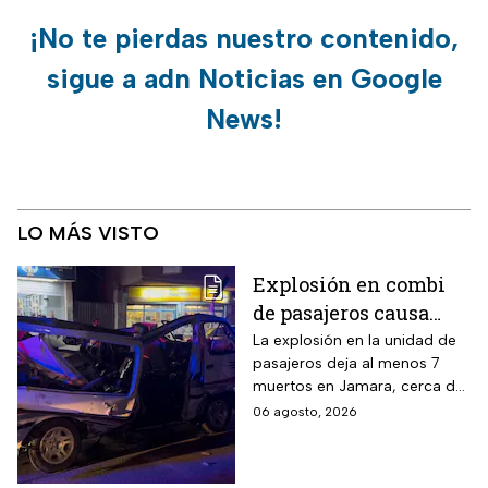
¡No te pierdas nuestro contenido,
sigue a adn Noticias en Google
News!
LO MÁS VISTO
Explosión en combi
de pasajeros causa
terror en las calles de
La explosión en la unidad de
pasajeros deja al menos 7
Jaramana en Damasco
muertos en Jamara, cerca de
Damasco; autoridades
06 agosto, 2026
investigan posible atentado
con artefacto explosivo.