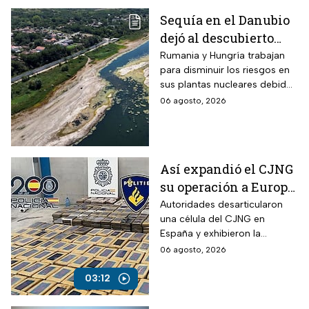
Sequía en el Danubio
dejó al descubierto
buques de la Segunda
Rumania y Hungría trabajan
para disminuir los riesgos en
Guerra Mundial
sus plantas nucleares debido
a los mínimos históricos
06 agosto, 2026
Así expandió el CJNG
su operación a Europa;
desmantelan célula
Autoridades desarticularon
una célula del CJNG en
en España
España y exhibieron la
expansión del cártel con
06 agosto, 2026
operaciones en Europa y
otros continentes.
03:12