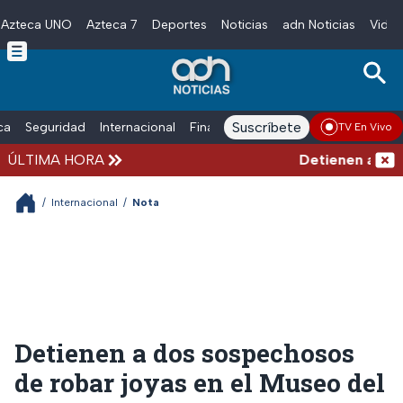
Azteca UNO
Azteca 7
Deportes
Noticias
adn Noticias
Video
Skip to main content
Suscríbete
ica
Seguridad
Internacional
Finanzas
adn Noticias Radio
Esp
TV En Vivo
ÚLTIMA HORA
Detienen al exgo
/
Internacional
/
Nota
Detienen a dos sospechosos
de robar joyas en el Museo del