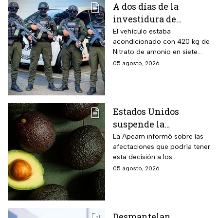
A dos días de la
investidura de
Abelardo de la
El vehículo estaba
acondicionado con 420 kg de
Espriella, desactivan
Nitrato de amonio en siete
autobús bomba cerca
cilindros y presuntamente lo
05 agosto, 2026
de Cali
acondicionó el Estado Mayor
Central (EMC), la mayor
disidencia de las FARC.
Estados Unidos
suspende la
importación de
La Apeam informó sobre las
afectaciones que podría tener
aguacate de
esta decisión a los
Michoacán por alerta
trabajadores y la industria
05 agosto, 2026
de seguridad
aguacatera
Desmantelan