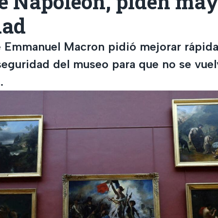
de Napoleón, piden ma
dad
e Emmanuel Macron pidió mejorar rápid
eguridad del museo para que no se vuelv
.