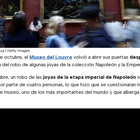
jpg
|
Getty Images
e octubre, el
Museo del Louvre
volvió a abrir sus puertas
des
 del robo de algunas joyas de la colección Napoleón y la Empera
bre, un robo de las
joyas de la etapa imperial de Napoleón
s
por parte de cuatro personas, lo que hizo que se cuestionaran
e museo, uno de los más importantes del mundo y que alberg