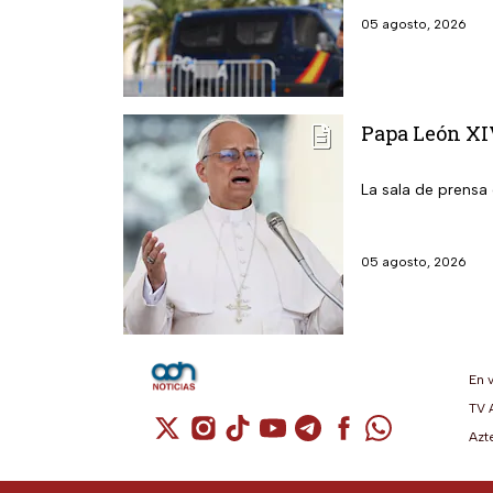
05 agosto, 2026
Papa León XIV
La sala de prensa 
05 agosto, 2026
En 
TV 
Cuenta de X / Twitter (se abre en una n
Cuenta de Instagram (se abre en u
Cuenta de TikTok (se abre en 
Cuenta de YouTube (se ab
Cuenta de Telegram (
Cuenta de Facebo
Cuenta de Wh
Azt