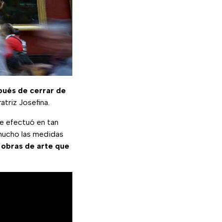
pués de cerrar de
triz Josefina.
e efectuó en tan
 mucho las medidas
a
obras de
arte que