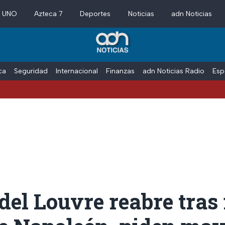
a UNO
Azteca 7
Deportes
Noticias
adn Noticias
ica
Seguridad
Internacional
Finanzas
adn Noticias Radio
Esp
Bloqueos
el Louvre reabre tras 