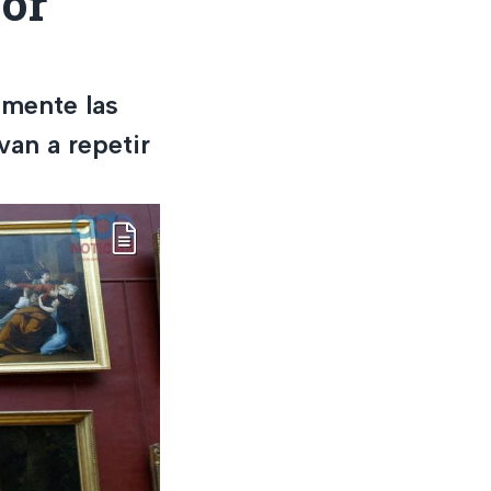
yor
amente las
an a repetir