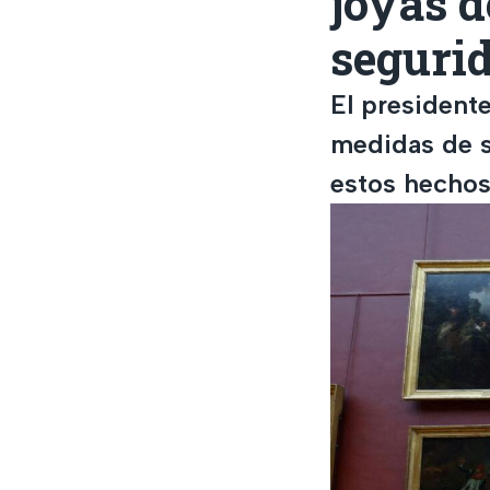
joyas 
seguri
El president
medidas de s
estos hechos