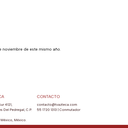
7 de noviembre de este mismo año.
CA
CONTACTO
Sur 4121,
contacto@tvazteca.com
s Del Pedregal, C.P.
55 1720 1313
|
Conmutador
México, México.