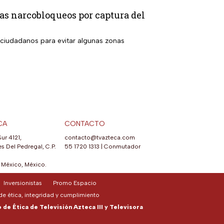
as narcobloqueos por captura del
 ciudadanos para evitar algunas zonas
CA
CONTACTO
Sur 4121,
contacto@tvazteca.com
s Del Pedregal, C.P.
55 1720 1313
|
Conmutador
México, México.
Inversionistas
Promo Espacio
e ética, integridad y cumplimiento
de Ética de Televisión Azteca III y Televisora