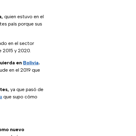
a,
quien estuvo en el
ntes país porque sus
ndo en el sector
e 2015 y 2020.
quierda en
Bolivia
.
ude en el 2019 que
tes,
ya que pasó de
ia
que supo cómo
como nuevo