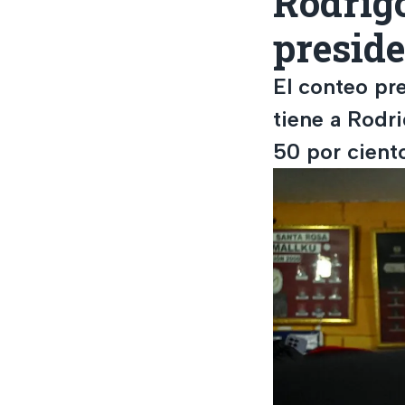
Rodrigo
preside
El conteo pre
tiene a Rodr
50 por cient