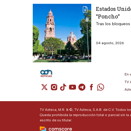
Estados Unido
“Poncho”
Tras los bloqueos
04 agosto, 2026
En 
TV 
Cuenta de X / Twitter (se abre en una n
Cuenta de Instagram (se abre en u
Cuenta de TikTok (se abre en 
Cuenta de YouTube (se ab
Cuenta de Telegram (
Cuenta de Facebo
Cuenta de Wh
Azt
TV Azteca, M.R. & ©, TV Azteca, S.A.B. de C.V. Todos l
Queda prohibida la reproducción total o parcial sin la 
escrito de su titular.