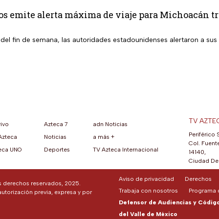
s emite alerta máxima de viaje para Michoacán tr
 del fin de semana, las autoridades estadounidenses alertaron a sus
TV AZTE
vivo
Azteca 7
adn Noticias
Periférico 
Azteca
Noticias
a más +
ueva pestaña)
na nueva pestaña)
una nueva pestaña)
re en una nueva pestaña)
se abre en una nueva pestaña)
ok (se abre en una nueva pestaña)
atsApp (se abre en una nueva pestaña)
Col. Fuente
eca UNO
Deportes
TV Azteca Internacional
14140,
Ciudad De 
Aviso de privacidad
Derechos
os derechos reservados, 2025.
Trabaja con nosotros
Programa d
autorización previa, expresa y por
Defensor de Audiencias y Código 
del Valle de México