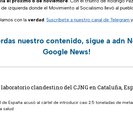
via el próximo 8 de noviembre
. Con el triunfo de Rodrigo Paz
de izquierda donde el Movimiento al Socialismo llevó al pueblo
lamos con la
verdad
.
Suscríbete a nuestro canal de Telegram
y
erdas nuestro contenido, sigue a adn N
Google News!
aboratorio clandestino del CJNG en Cataluña, Esp
al de España acusó al cártel de introducir casi 2.5 toneladas de m
la salud