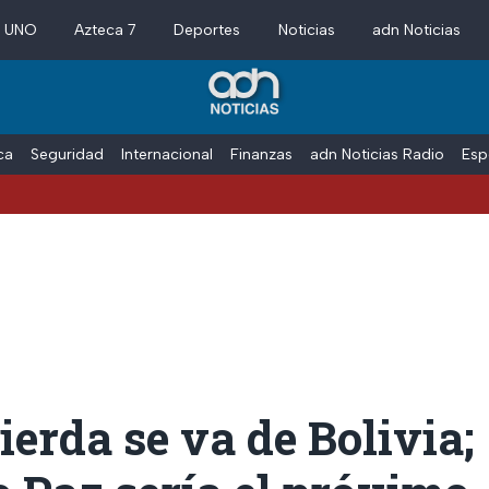
a UNO
Azteca 7
Deportes
Noticias
adn Noticias
ica
Seguridad
Internacional
Finanzas
adn Noticias Radio
Esp
ierda se va de Bolivia;