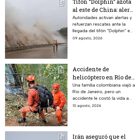
Tifón “Dolphin” azota
al este de China: alerta
máxima por
Autoridades activan alertas y
refuerzan rescates ante la
inundaciones y
llegada del tifón “Dolphin” en
ráfagas
el este de China con vientos
09 agosto, 2026
de 42 m/s, evacuaciones y
miles de vuelos cancelados.
Accidente de
helicóptero en Río de
Janeiro deja muertos;
Una familia colombiana viajó a
Río de Janeiro, pero un
su familia los
accidente le costó la vida a
esperaba en tierra
tres integrantes
10 agosto, 2026
Irán aseguró que el