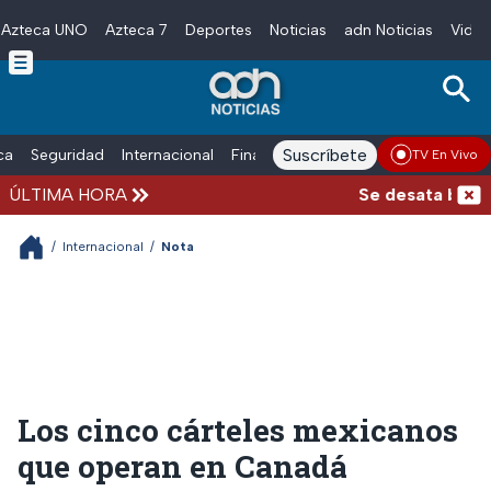
Azteca UNO
Azteca 7
Deportes
Noticias
adn Noticias
Video
Skip to main content
Suscríbete
ica
Seguridad
Internacional
Finanzas
adn Noticias Radio
Esp
TV En Vivo
ÚLTIMA HORA
Se desata balacer
/
Internacional
/
Nota
Los cinco cárteles mexicanos
que operan en Canadá