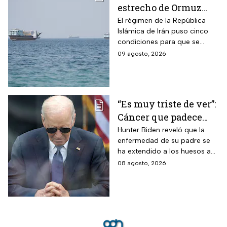
estrecho de Ormuz
seguirá bloqueado
El régimen de la República
Islámica de Irán puso cinco
hasta que EUA acepte
condiciones para que se
“sus condiciones”
reabra el estrecho de Ormuz
09 agosto, 2026
“Es muy triste de ver”:
Cáncer que padece
Joe Biden se propaga
Hunter Biden reveló que la
enfermedad de su padre se
y causa metástasis
ha extendido a los huesos a
pesar del tratamiento.
08 agosto, 2026