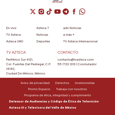
Cuenta de X / Twitter (se abre en una nuev
Cuenta de Instagram (se abre en una n
Cuenta de TikTok (se abre en una
Cuenta de YouTube (se abre 
Cuenta de Telegram (se a
Cuenta de Facebook 
Cuenta de Whats
En vivo
Azteca 7
adn Noticias
TV Azteca
Noticias
a más +
Azteca UNO
Deportes
TV Azteca Internacional
TV AZTECA
CONTACTO
Periférico Sur 4121,
contacto@tvazteca.com
Col. Fuentes Del Pedregal, C.P.
55 1720 1313
|
Conmutador
14140,
Ciudad De México, México.
Aviso de privacidad
Derechos
Inversionistas
Promo Espacio
Trabaja con nosotros
Programa de ética, integridad y cumplimiento
Defensor de Audiencias y Código de Ética de Televisión
Azteca III y Televisora del Valle de México