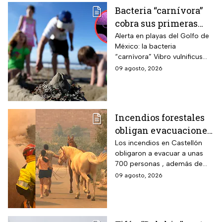
Bacteria “carnívora”
cobra sus primeras
vidas y enciende
Alerta en playas del Golfo de
México: la bacteria
alarmas en estas
“carnívora” Vibro vulnificus
playas de EUA
causa infecciones graves y
09 agosto, 2026
muertes; precaución con
heridas y mariscos crudos.
Incendios forestales
obligan evacuaciones
en el este de España |
Los incendios en Castellón
obligaron a evacuar a unas
VIDEO
700 personas , además de
que ya dañaron viviendas y
09 agosto, 2026
granjas; más de 300
bomberos luchan contra el
fuego.