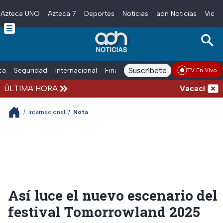
Azteca UNO
Azteca 7
Deportes
Noticias
adn Noticias
Video
Skip to main content
Suscríbete
ica
Seguridad
Internacional
Finanzas
adn Noticias Radio
Esp
TV En Vivo
ÚLTIMA HORA
Vacaciones de 
/
Internacional
/
Nota
Así luce el nuevo escenario del
festival Tomorrowland 2025