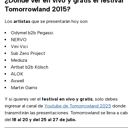
¿Dónde ver en vivo y gratis el festival
Tomorrowland 2015?
Los
artistas
que se presentarán hoy son:
Odymel b2b Pegassi
NERVO
Vini Vici
Sub Zero Project
Meduza
Artbat b2b Kölsch
ALOK
Axwell
Martin Garrix
Y si quieres ver el
festival en vivo y gratis
, solo debes
ingresar al canal de
Youtube de Tomorrowland 2025
donde
transmitirán las presentaciones. Tomorrowland se lleva a ca
del
18 al 20 y del 25 al 27 de julio.