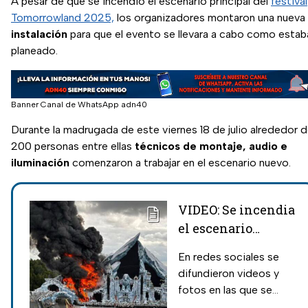
A pesar de que se incendió el escenario principal del
festival
Tomorrowland 2025,
los organizadores montaron una nueva
instalación
para que el evento se llevara a cabo como estab
planeado.
Banner Canal de WhatsApp adn40
Durante la madrugada de este viernes 18 de julio alrededor 
200 personas entre ellas
técnicos de
montaje, audio e
iluminación
comenzaron a trabajar en el escenario nuevo.
VIDEO: Se incendia
el escenario
principal del
En redes sociales se
festival
difundieron videos y
Tomorrowland; no
fotos en las que se
hay lesionados
puede observar el