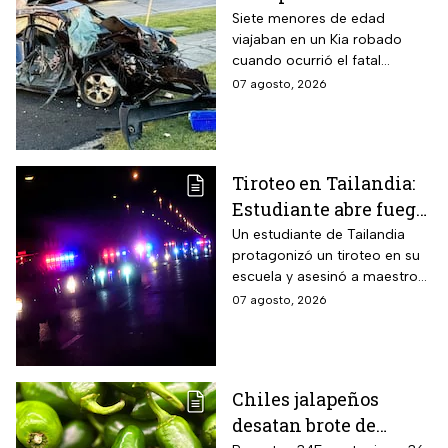
muerte un hombre de
Siete menores de edad
viajaban en un Kia robado
58 años y deja 6
cuando ocurrió el fatal
lesionados
accidente en Maryland; la
07 agosto, 2026
víctima estaba a pocos
kilómetros de llegar a su
trabajo.
Tiroteo en Tailandia:
Estudiante abre fuego
contra maestros y
Un estudiante de Tailandia
protagonizó un tiroteo en su
alumnos; antes mató a
escuela y asesinó a maestros
sus abuelos
y alumnos
07 agosto, 2026
Chiles jalapeños
desatan brote de