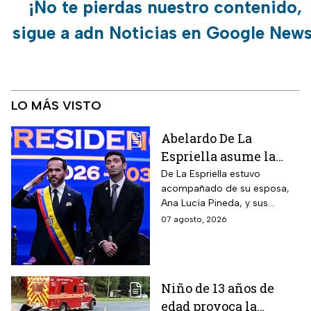
¡No te pierdas nuestro contenido,
sigue a adn Noticias en Google News
LO MÁS VISTO
Abelardo De La
Espriella asume la
presidencia de
De La Espriella estuvo
acompañado de su esposa,
Colombia; así fue su
Ana Lucía Pineda, y sus
atípica investidura en
cuatro hijos, además de los
07 agosto, 2026
Cali
más de mil invitados
nacionales e internacionales.
Niño de 13 años de
edad provoca la