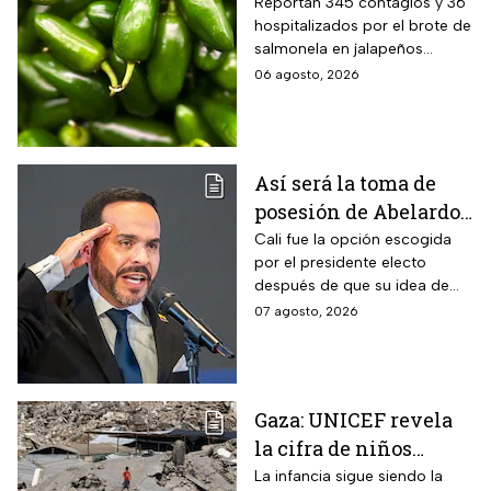
salmonella en 27
Reportan 345 contagios y 36
hospitalizados por el brote de
estados de EUA
salmonela en jalapeños
exportados desde México
06 agosto, 2026
Así será la toma de
posesión de Abelardo
De La Espriella en
Cali fue la opción escogida
por el presidente electo
Cali, Colombia: fecha,
después de que su idea de
hora y dónde ver
hacerlo en una guarnición
07 agosto, 2026
militar en Popayán, fuera
descartada.
Gaza: UNICEF revela
la cifra de niños
muertos tras alto al
La infancia sigue siendo la