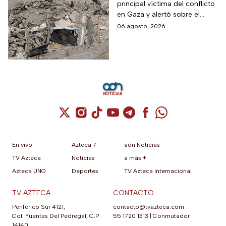
principal víctima del conflicto
fuego
en Gaza y alertó sobre el
aumento de menores
06 agosto, 2026
fallecidos, la crisis humanitaria
y la urgencia de alcanzar un
acuerdo que permita detener
la violencia.
Cuenta de X / Twitter (se abre en una nuev
Cuenta de Instagram (se abre en una n
Cuenta de TikTok (se abre en una
Cuenta de YouTube (se abre 
Cuenta de Telegram (se a
Cuenta de Facebook 
Cuenta de Whats
En vivo
Azteca 7
adn Noticias
TV Azteca
Noticias
a más +
Azteca UNO
Deportes
TV Azteca Internacional
TV AZTECA
CONTACTO
Periférico Sur 4121,
contacto@tvazteca.com
Col. Fuentes Del Pedregal, C.P.
55 1720 1313
|
Conmutador
14140,