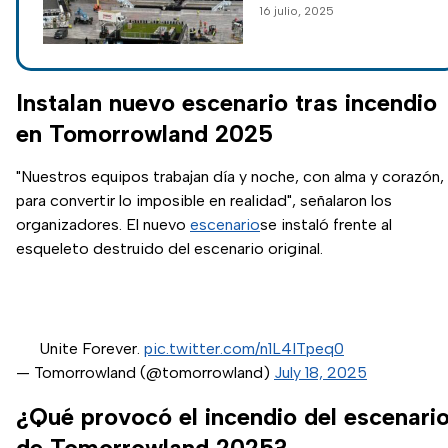
16 julio, 2025
escenario del festival
Tomorrowland
consumido por las
llamas.
Instalan nuevo escenario tras incendio
en Tomorrowland 2025
"Nuestros equipos trabajan día y noche, con alma y corazón,
para convertir lo imposible en realidad", señalaron los
organizadores. El nuevo
escenario
se instaló frente al
esqueleto destruido del escenario original.
Unite Forever.
pic.twitter.com/n1L4ITpeq0
— Tomorrowland (@tomorrowland)
July 18, 2025
¿Qué provocó el incendio del escenari
de Tomorrowland 2025?