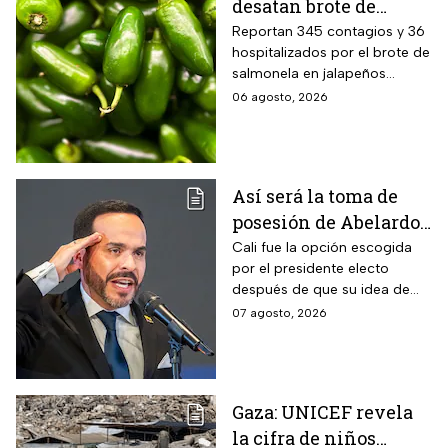
desatan brote de
salmonella en 27
Reportan 345 contagios y 36
hospitalizados por el brote de
estados de EUA
salmonela en jalapeños
exportados desde México
06 agosto, 2026
Así será la toma de
posesión de Abelardo
De La Espriella en
Cali fue la opción escogida
por el presidente electo
Cali, Colombia: fecha,
después de que su idea de
hora y dónde ver
hacerlo en una guarnición
07 agosto, 2026
militar en Popayán, fuera
descartada.
Gaza: UNICEF revela
la cifra de niños