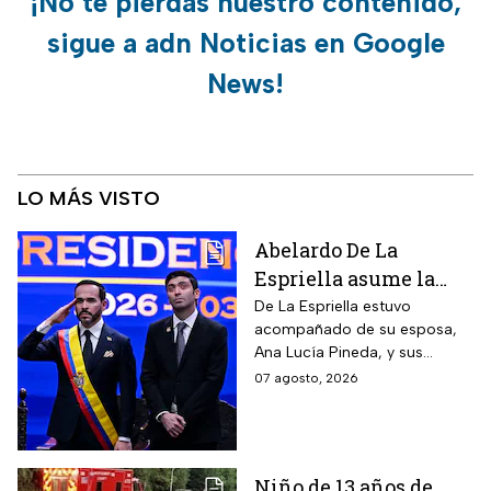
¡No te pierdas nuestro contenido,
sigue a adn Noticias en Google
News!
LO MÁS VISTO
Abelardo De La
Espriella asume la
presidencia de
De La Espriella estuvo
acompañado de su esposa,
Colombia; así fue su
Ana Lucía Pineda, y sus
atípica investidura en
cuatro hijos, además de los
07 agosto, 2026
Cali
más de mil invitados
nacionales e internacionales.
Niño de 13 años de