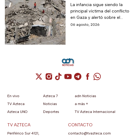
muertos tras alto al
La infancia sigue siendo la
principal víctima del conflicto
fuego
en Gaza y alertó sobre el
aumento de menores
06 agosto, 2026
fallecidos, la crisis humanitaria
y la urgencia de alcanzar un
acuerdo que permita detener
la violencia.
Cuenta de X / Twitter (se abre en una nuev
Cuenta de Instagram (se abre en una n
Cuenta de TikTok (se abre en una
Cuenta de YouTube (se abre 
Cuenta de Telegram (se a
Cuenta de Facebook 
Cuenta de Whats
En vivo
Azteca 7
adn Noticias
TV Azteca
Noticias
a más +
Azteca UNO
Deportes
TV Azteca Internacional
TV AZTECA
CONTACTO
Periférico Sur 4121,
contacto@tvazteca.com