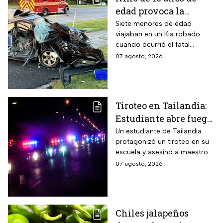
edad provoca la
muerte un hombre de
Siete menores de edad
viajaban en un Kia robado
58 años y deja 6
cuando ocurrió el fatal
lesionados
accidente en Maryland; la
07 agosto, 2026
víctima estaba a pocos
kilómetros de llegar a su
trabajo.
Tiroteo en Tailandia:
Estudiante abre fuego
contra maestros y
Un estudiante de Tailandia
protagonizó un tiroteo en su
alumnos; antes mató a
escuela y asesinó a maestros
sus abuelos
y alumnos
07 agosto, 2026
Chiles jalapeños