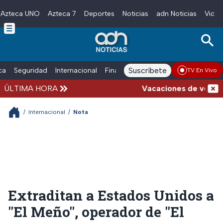
Azteca UNO
Azteca 7
Deportes
Noticias
adn Noticias
Video
Skip to main content
Suscríbete
ica
Seguridad
Internacional
Finanzas
adn Noticias Radio
Esp
TV En Vivo
ÚLTIMA HORA
Vacaciones de verano co
/
Internacional
/
Nota
Extraditan a Estados Unidos a
"El Meño", operador de "El