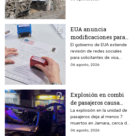
fallecidos, la crisis humanitaria
y la urgencia de alcanzar un
acuerdo que permita detener
la violencia.
EUA anuncia
modificaciones para
el trámite de la visa:
El gobierno de EUA extiende
revisión de redes sociales
mexicanos deberán
para solicitantes de visa,
cumplir nueva
incluyendo mexicanos y
06 agosto, 2026
medida
periodistas. ¿Qué opinas
sobre este control digital y su
impacto en la privacidad?
Explosión en combi
de pasajeros causa
terror en las calles de
La explosión en la unidad de
pasajeros deja al menos 7
Jaramana en Damasco
muertos en Jamara, cerca de
Damasco; autoridades
06 agosto, 2026
investigan posible atentado