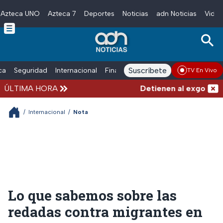
Azteca UNO
Azteca 7
Deportes
Noticias
adn Noticias
Video
Skip to main content
Suscríbete
ica
Seguridad
Internacional
Finanzas
adn Noticias Radio
Esp
TV En Vivo
ÚLTIMA HORA
Detienen al exgobernado
/
Internacional
/
Nota
Lo que sabemos sobre las
redadas contra migrantes en