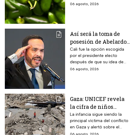
exportados desde México
06 agosto, 2026
Así será la toma de
posesión de Abelardo
de la Espriella en Cali,
Cali fue la opción escogida
por el presidente electo
Colombia: fecha, hora
después de que su idea de
y dónde ver
hacerlo en una guarnición
06 agosto, 2026
militar en Popayán, fuera
descartada.
Gaza: UNICEF revela
la cifra de niños
muertos tras alto al
La infancia sigue siendo la
principal víctima del conflicto
fuego
en Gaza y alertó sobre el
aumento de menores
06 agosto, 2026