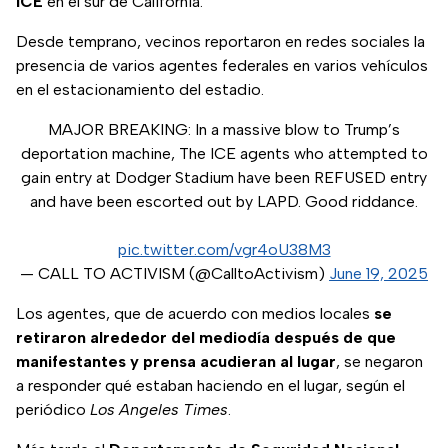
ICE
en el sur de California.
Desde temprano, vecinos reportaron en redes sociales la
presencia de varios agentes federales en varios vehículos
en el estacionamiento del estadio.
MAJOR BREAKING: In a massive blow to Trump’s
deportation machine, The ICE agents who attempted to
gain entry at Dodger Stadium have been REFUSED entry
and have been escorted out by LAPD. Good riddance.
pic.twitter.com/vgr4oU38M3
— CALL TO ACTIVISM (@CalltoActivism)
June 19, 2025
Los agentes, que de acuerdo con medios locales
se
retiraron alrededor del mediodía después de que
manifestantes y prensa acudieran al lugar
, se negaron
a responder qué estaban haciendo en el lugar, según el
periódico
Los Angeles Times
.