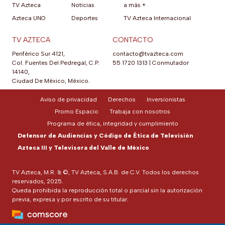
TV Azteca
Noticias
a más +
Azteca UNO
Deportes
TV Azteca Internacional
TV AZTECA
CONTACTO
Periférico Sur 4121,
contacto@tvazteca.com
Col. Fuentes Del Pedregal, C.P.
55 1720 1313
|
Conmutador
14140,
Ciudad De México, México.
Aviso de privacidad
Derechos
Inversionistas
Promo Espacio
Trabaja con nosotros
Programa de ética, integridad y cumplimiento
Defensor de Audiencias y Código de Ética de Televisión
Azteca III y Televisora del Valle de México
TV Azteca, M.R. & ©, TV Azteca, S.A.B. de C.V. Todos los derechos
reservados, 2025.
Queda prohibida la reproducción total o parcial sin la autorización
previa, expresa y por escrito de su titular.