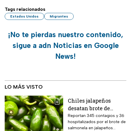
Tags relacionados
Estados Unidos
Migrantes
¡No te pierdas nuestro contenido,
sigue a adn Noticias en Google
News!
LO MÁS VISTO
Chiles jalapeños
desatan brote de
salmonella en 27
Reportan 345 contagios y 36
hospitalizados por el brote de
estados de EUA
salmonela en jalapeños