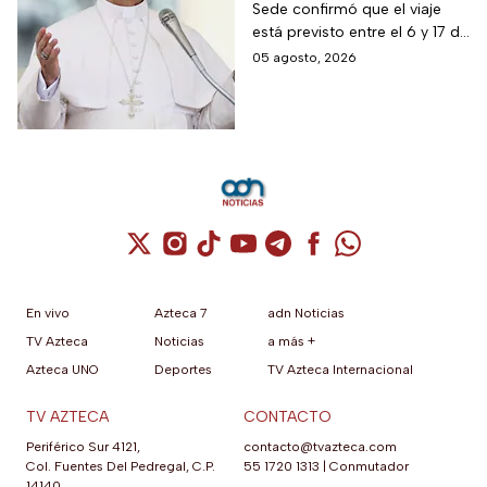
Sede confirmó que el viaje
Latinoamérica
está previsto entre el 6 y 17 de
noviembre de este mismo
05 agosto, 2026
año.
Cuenta de X / Twitter (se abre en una nuev
Cuenta de Instagram (se abre en una n
Cuenta de TikTok (se abre en una
Cuenta de YouTube (se abre 
Cuenta de Telegram (se a
Cuenta de Facebook 
Cuenta de Whats
En vivo
Azteca 7
adn Noticias
TV Azteca
Noticias
a más +
Azteca UNO
Deportes
TV Azteca Internacional
TV AZTECA
CONTACTO
Periférico Sur 4121,
contacto@tvazteca.com
Col. Fuentes Del Pedregal, C.P.
55 1720 1313
|
Conmutador
14140,