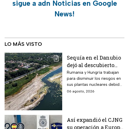
sigue a adn Noticias en Google
News!
LO MÁS VISTO
Sequía en el Danubio
dejó al descubierto
buques de la Segunda
Rumania y Hungría trabajan
para disminuir los riesgos en
Guerra Mundial
sus plantas nucleares debido
a los mínimos históricos
06 agosto, 2026
Así expandió el CJNG
su operación a Europa;