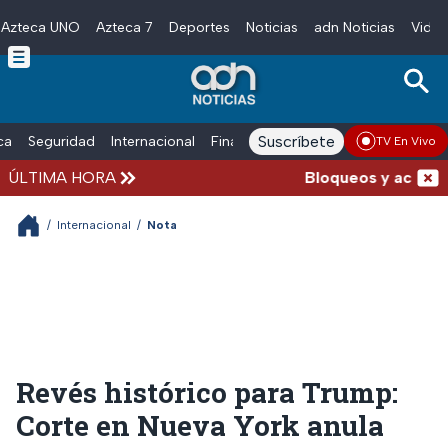
Azteca UNO
Azteca 7
Deportes
Noticias
adn Noticias
Video
Skip to main content
Suscríbete
ica
Seguridad
Internacional
Finanzas
adn Noticias Radio
Esp
TV En Vivo
ÚLTIMA HORA
Bloqueos y accidente
/
Internacional
/
Nota
Revés histórico para Trump:
Corte en Nueva York anula