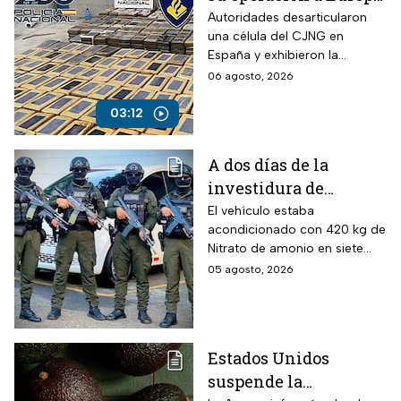
desmantelan célula
Autoridades desarticularon
una célula del CJNG en
en España
España y exhibieron la
expansión del cártel con
06 agosto, 2026
operaciones en Europa y
otros continentes.
03:12
A dos días de la
investidura de
Abelardo de la
El vehículo estaba
acondicionado con 420 kg de
Espriella, desactivan
Nitrato de amonio en siete
autobús bomba cerca
cilindros y presuntamente lo
05 agosto, 2026
de Cali
acondicionó el Estado Mayor
Central (EMC), la mayor
disidencia de las FARC.
Estados Unidos
suspende la