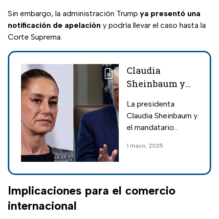
Sin embargo, la administración Trump
ya presentó una
notificación de apelación
y podría llevar el caso hasta la
Corte Suprema.
Claudia
Sheinbaum y
Donald Trump
La presidenta
acuerdan
Claudia Sheinbaum y
mejorar balance
el mandatario
comercial
Donald Trump
1 mayo, 2025
sostuvieron una
nueva conversación,
ahora para mejorar el
balace comercial.
Implicaciones para el comercio
internacional