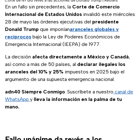
Corte de NY dio revés a las acciones de Donald Trump
|
Reuters
En un fallo sin precedentes, la
Corte de Comercio
Internacional de Estados Unidos
invalidó este miércoles
28 de mayo las órdenes ejecutivas del
presidente
Donald Trump
que imponían
aranceles globales y
recíprocos
bajo la Ley de Poderes Económicos de
Emergencia Internacional (IEEPA) de 1977.
La decisión
afecta directamente a México y Canadá
,
así como a más de 50 países, al
declarar ilegales los
aranceles del 10% y 25%
impuestos en 2025 bajo el
argumento de una supuesta emergencia nacional.
adn40 Siempre Conmigo
. Suscríbete a nuestro
canal de
WhatsApp
y
lleva la información en la palma de tu
mano.
Fallo unánime da revés a los