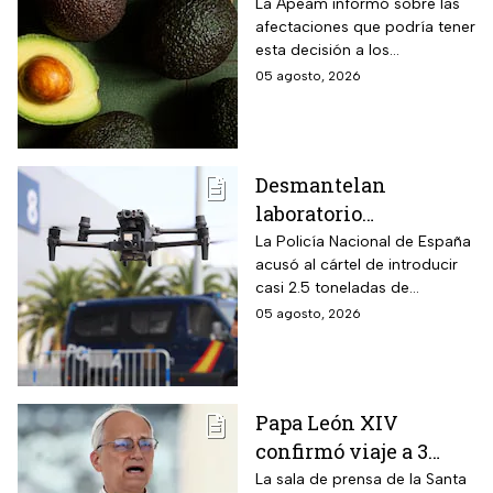
importación de
La Apeam informó sobre las
afectaciones que podría tener
aguacate de
esta decisión a los
Michoacán por alerta
trabajadores y la industria
05 agosto, 2026
de seguridad
aguacatera
Desmantelan
laboratorio
clandestino del CJNG
La Policía Nacional de España
acusó al cártel de introducir
en Cataluña, España;
casi 2.5 toneladas de
detienen a 13
metanfetaminas procedente
05 agosto, 2026
personas
de México; son acusados de
delitos contra la salud
Papa León XIV
confirmó viaje a 3
países de
La sala de prensa de la Santa