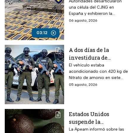
desmantelan célula
Autoridades desarticularon
una célula del CJNG en
en España
España y exhibieron la
expansión del cártel con
06 agosto, 2026
operaciones en Europa y
otros continentes.
03:12
A dos días de la
investidura de
Abelardo de la
El vehículo estaba
acondicionado con 420 kg de
Espriella, desactivan
Nitrato de amonio en siete
autobús bomba cerca
cilindros y presuntamente lo
05 agosto, 2026
de Cali
acondicionó el Estado Mayor
Central (EMC), la mayor
disidencia de las FARC.
Estados Unidos
suspende la
importación de
La Apeam informó sobre las