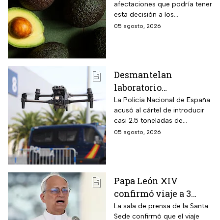
afectaciones que podría tener
aguacate de
esta decisión a los
Michoacán por alerta
trabajadores y la industria
05 agosto, 2026
de seguridad
aguacatera
Desmantelan
laboratorio
clandestino del CJNG
La Policía Nacional de España
acusó al cártel de introducir
en Cataluña, España;
casi 2.5 toneladas de
detienen a 13
metanfetaminas procedente
05 agosto, 2026
personas
de México; son acusados de
delitos contra la salud
Papa León XIV
confirmó viaje a 3
países de
La sala de prensa de la Santa
Sede confirmó que el viaje
Latinoamérica