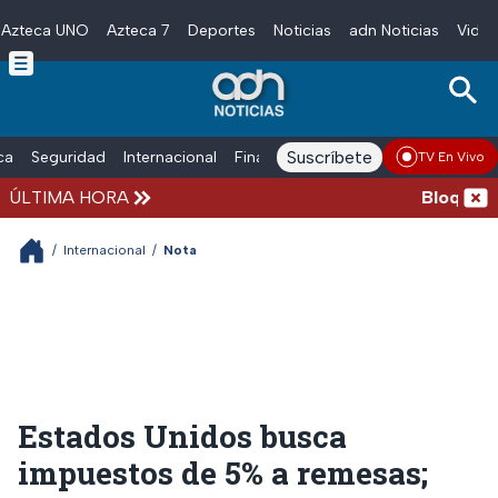
Azteca UNO
Azteca 7
Deportes
Noticias
adn Noticias
Video
Skip to main content
Suscríbete
ica
Seguridad
Internacional
Finanzas
adn Noticias Radio
Esp
TV En Vivo
ÚLTIMA HORA
Bloqueos y 
/
Internacional
/
Nota
Estados Unidos busca
impuestos de 5% a remesas;