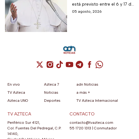
está previsto entre el 6 y 17 de
noviembre de este mismo
05 agosto, 2026
año.
Cuenta de X / Twitter (se abre en una nuev
Cuenta de Instagram (se abre en una n
Cuenta de TikTok (se abre en una
Cuenta de YouTube (se abre 
Cuenta de Telegram (se a
Cuenta de Facebook 
Cuenta de Whats
En vivo
Azteca 7
adn Noticias
TV Azteca
Noticias
a más +
Azteca UNO
Deportes
TV Azteca Internacional
TV AZTECA
CONTACTO
Periférico Sur 4121,
contacto@tvazteca.com
Col. Fuentes Del Pedregal, C.P.
55 1720 1313
|
Conmutador
14140,