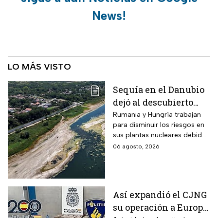
News!
LO MÁS VISTO
Sequía en el Danubio
dejó al descubierto
buques de la Segunda
Rumania y Hungría trabajan
para disminuir los riesgos en
Guerra Mundial
sus plantas nucleares debido
a los mínimos históricos
06 agosto, 2026
Así expandió el CJNG
su operación a Europa;