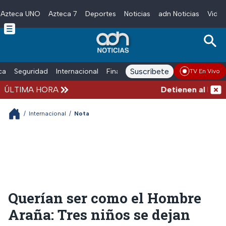
Azteca UNO
Azteca 7
Deportes
Noticias
adn Noticias
Video
Skip to main content
Suscríbete
ica
Seguridad
Internacional
Finanzas
adn Noticias Radio
Esp
TV En Vivo
ÚLTIMA HORA
Detienen al hombre 
/
Internacional
/
Nota
Querían ser como el Hombre
Araña: Tres niños se dejan