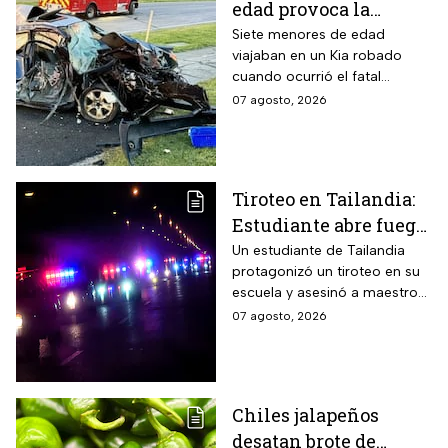
edad provoca la
muerte un hombre de
Siete menores de edad
viajaban en un Kia robado
58 años y deja 6
cuando ocurrió el fatal
lesionados
accidente en Maryland; la
07 agosto, 2026
víctima estaba a pocos
kilómetros de llegar a su
trabajo.
Tiroteo en Tailandia:
Estudiante abre fuego
contra maestros y
Un estudiante de Tailandia
protagonizó un tiroteo en su
alumnos; antes mató a
escuela y asesinó a maestros
sus abuelos
y alumnos
07 agosto, 2026
Chiles jalapeños
desatan brote de