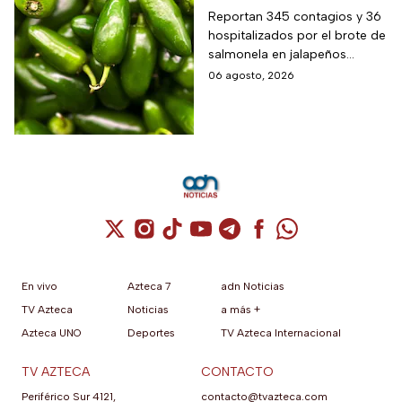
salmonella en 27
Reportan 345 contagios y 36
hospitalizados por el brote de
estados de EUA
salmonela en jalapeños
exportados desde México
06 agosto, 2026
Cuenta de X / Twitter (se abre en una nuev
Cuenta de Instagram (se abre en una n
Cuenta de TikTok (se abre en una
Cuenta de YouTube (se abre 
Cuenta de Telegram (se a
Cuenta de Facebook 
Cuenta de Whats
En vivo
Azteca 7
adn Noticias
TV Azteca
Noticias
a más +
Azteca UNO
Deportes
TV Azteca Internacional
TV AZTECA
CONTACTO
Periférico Sur 4121,
contacto@tvazteca.com