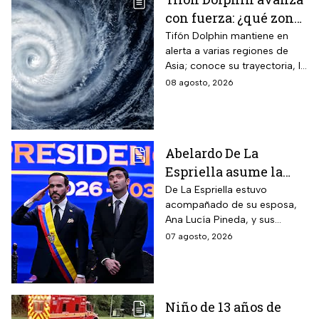
con fuerza: ¿qué zonas
están en alerta?
Tifón Dolphin mantiene en
alerta a varias regiones de
Asia; conoce su trayectoria, la
fuerza de sus vientos y qué se
08 agosto, 2026
espera durante las próximas
horas.
Abelardo De La
Espriella asume la
presidencia de
De La Espriella estuvo
acompañado de su esposa,
Colombia; así fue su
Ana Lucía Pineda, y sus
atípica investidura en
cuatro hijos, además de los
07 agosto, 2026
Cali
más de mil invitados
nacionales e internacionales.
Niño de 13 años de