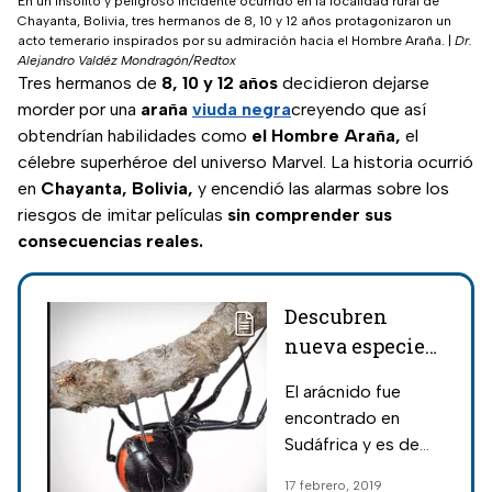
En un insólito y peligroso incidente ocurrido en la localidad rural de
Chayanta, Bolivia, tres hermanos de 8, 10 y 12 años protagonizaron un
acto temerario inspirados por su admiración hacia el Hombre Araña.
|
Dr.
Alejandro Valdéz Mondragón/Redtox
Tres hermanos de
8, 10 y 12 años
decidieron dejarse
morder por una
araña
viuda negra
creyendo que así
obtendrían habilidades como
el Hombre Araña,
el
célebre superhéroe del universo Marvel. La historia ocurrió
en
Chayanta, Bolivia,
y encendió las alarmas sobre los
riesgos de imitar películas
sin comprender sus
consecuencias reales.
Descubren
nueva especie
de la araña
El arácnido fue
viuda negra
encontrado en
Sudáfrica y es de
mayor tamaño y
17 febrero, 2019