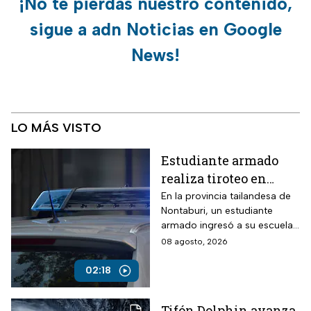
¡No te pierdas nuestro contenido,
sigue a adn Noticias en Google
News!
LO MÁS VISTO
Estudiante armado
realiza tiroteo en
escuela de Tailandia
En la provincia tailandesa de
Nontaburi, un estudiante
armado ingresó a su escuela
y abrió fuego contra
08 agosto, 2026
compañeros y personal
docente.
02:18
Tifón Dolphin avanza