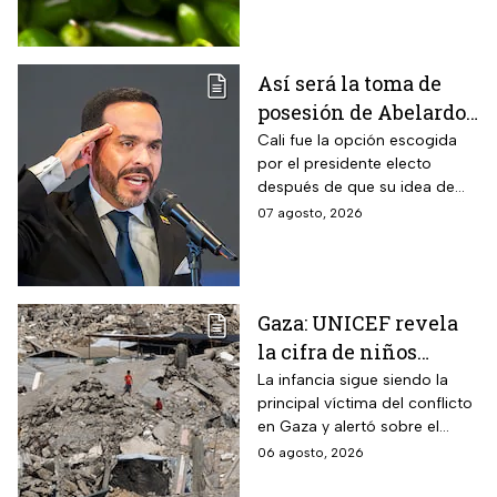
Así será la toma de
posesión de Abelardo
De La Espriella en
Cali fue la opción escogida
por el presidente electo
Cali, Colombia: fecha,
después de que su idea de
hora y dónde ver
hacerlo en una guarnición
07 agosto, 2026
militar en Popayán, fuera
descartada.
Gaza: UNICEF revela
la cifra de niños
muertos tras alto al
La infancia sigue siendo la
principal víctima del conflicto
fuego
en Gaza y alertó sobre el
aumento de menores
06 agosto, 2026
fallecidos, la crisis humanitaria
y la urgencia de alcanzar un