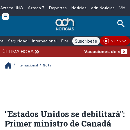
Azteca UNO
Azteca 7
Deportes
Noticias
adn Noticias
Video
Skip to main content
Suscríbete
ica
Seguridad
Internacional
Finanzas
adn Noticias Radio
Esp
TV En Vivo
ÚLTIMA HORA
Vacaciones de verano c
/
Internacional
/
Nota
"Estados Unidos se debilitará":
Primer ministro de Canadá