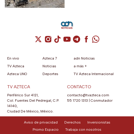
acuerdo que permita detener
la violencia.
Cuenta de X / Twitter (se abre en una nuev
Cuenta de Instagram (se abre en una n
Cuenta de TikTok (se abre en una
Cuenta de YouTube (se abre 
Cuenta de Telegram (se a
Cuenta de Facebook 
Cuenta de Whats
En vivo
Azteca 7
adn Noticias
TV Azteca
Noticias
a más +
Azteca UNO
Deportes
TV Azteca Internacional
TV AZTECA
CONTACTO
Periférico Sur 4121,
contacto@tvazteca.com
Col. Fuentes Del Pedregal, C.P.
55 1720 1313
|
Conmutador
14140,
Ciudad De México, México.
Aviso de privacidad
Derechos
Inversionistas
Promo Espacio
Trabaja con nosotros