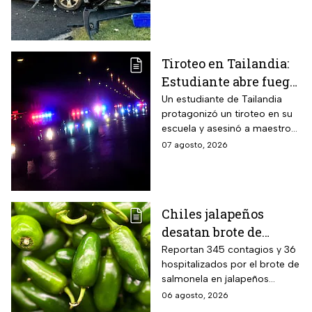
víctima estaba a pocos
kilómetros de llegar a su
trabajo.
Tiroteo en Tailandia:
Estudiante abre fuego
contra maestros y
Un estudiante de Tailandia
protagonizó un tiroteo en su
alumnos; antes mató a
escuela y asesinó a maestros
sus abuelos
y alumnos
07 agosto, 2026
Chiles jalapeños
desatan brote de
salmonella en 27
Reportan 345 contagios y 36
hospitalizados por el brote de
estados de EUA
salmonela en jalapeños
exportados desde México
06 agosto, 2026