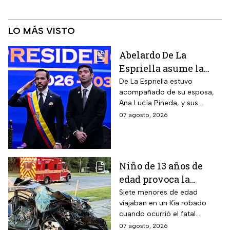
LO MÁS VISTO
Abelardo De La
Espriella asume la
presidencia de
De La Espriella estuvo
acompañado de su esposa,
Colombia; así fue su
Ana Lucía Pineda, y sus
atípica investidura en
cuatro hijos, además de los
07 agosto, 2026
Cali
más de mil invitados
nacionales e internacionales.
Niño de 13 años de
edad provoca la
muerte un hombre de
Siete menores de edad
viajaban en un Kia robado
58 años y deja 6
cuando ocurrió el fatal
lesionados
accidente en Maryland; la
07 agosto, 2026