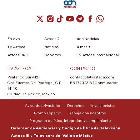
Cuenta de X / Twitter (se abre en una nuev
Cuenta de Instagram (se abre en una n
Cuenta de TikTok (se abre en una
Cuenta de YouTube (se abre 
Cuenta de Telegram (se a
Cuenta de Facebook 
Cuenta de Whats
En vivo
Azteca 7
adn Noticias
TV Azteca
Noticias
a más +
Azteca UNO
Deportes
TV Azteca Internacional
TV AZTECA
CONTACTO
Periférico Sur 4121,
contacto@tvazteca.com
Col. Fuentes Del Pedregal, C.P.
55 1720 1313
|
Conmutador
14140,
Ciudad De México, México.
Aviso de privacidad
Derechos
Inversionistas
Promo Espacio
Trabaja con nosotros
Programa de ética, integridad y cumplimiento
Defensor de Audiencias y Código de Ética de Televisión
Azteca III y Televisora del Valle de México