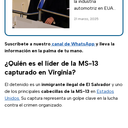
la industria
son los
automotriz en EUA
vehículos que
es uno de los
21 marzo, 2025
fabricamos
principales
objetivos de Trump,
por lo que se volvió
a lanzar contra los
Suscríbete a nuestro
canal de WhatsApp
y lleva la
productos
información en la palma de tu mano.
mexicanos.
¿Quién es el líder de la MS-13
capturado en Virginia?
El detenido es un
inmigrante ilegal de El Salvador
y uno
de los principales
cabecillas de la MS-13
en
Estados
Unidos.
Su captura representa un golpe clave en la lucha
contra el crimen organizado.