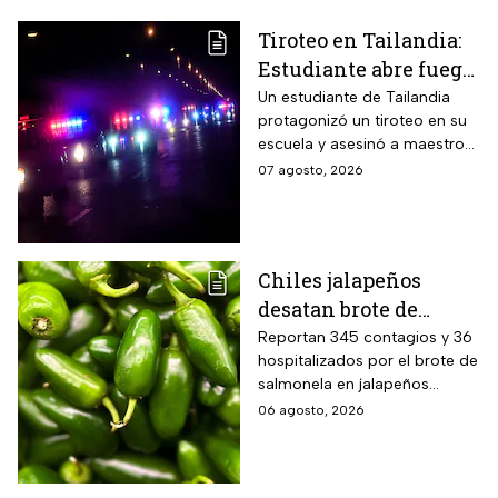
Tiroteo en Tailandia:
Estudiante abre fuego
contra maestros y
Un estudiante de Tailandia
protagonizó un tiroteo en su
alumnos; antes mató a
escuela y asesinó a maestros
sus abuelos
y alumnos
07 agosto, 2026
Chiles jalapeños
desatan brote de
salmonella en 27
Reportan 345 contagios y 36
hospitalizados por el brote de
estados de EUA
salmonela en jalapeños
exportados desde México
06 agosto, 2026