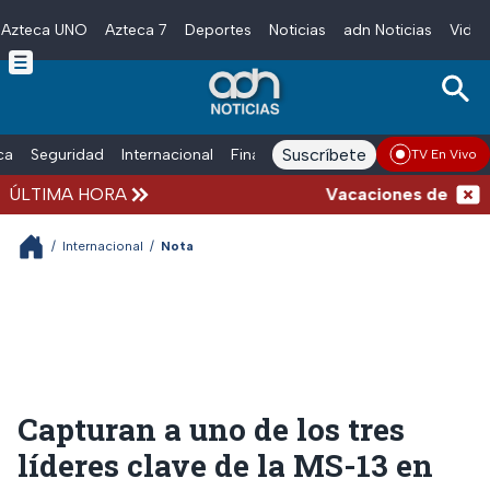
Azteca UNO
Azteca 7
Deportes
Noticias
adn Noticias
Video
Skip to main content
Suscríbete
ica
Seguridad
Internacional
Finanzas
adn Noticias Radio
Esp
TV En Vivo
ÚLTIMA HORA
Vacaciones de verano c
/
Internacional
/
Nota
Capturan a uno de los tres
líderes clave de la MS-13 en