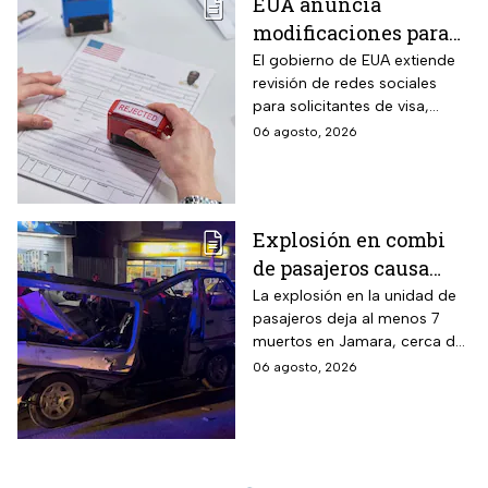
EUA anuncia
modificaciones para
el trámite de la visa:
El gobierno de EUA extiende
revisión de redes sociales
mexicanos deberán
para solicitantes de visa,
cumplir nueva
incluyendo mexicanos y
06 agosto, 2026
medida
periodistas. ¿Qué opinas
sobre este control digital y su
impacto en la privacidad?
Explosión en combi
de pasajeros causa
terror en las calles de
La explosión en la unidad de
pasajeros deja al menos 7
Jaramana en Damasco
muertos en Jamara, cerca de
Damasco; autoridades
06 agosto, 2026
investigan posible atentado
con artefacto explosivo.