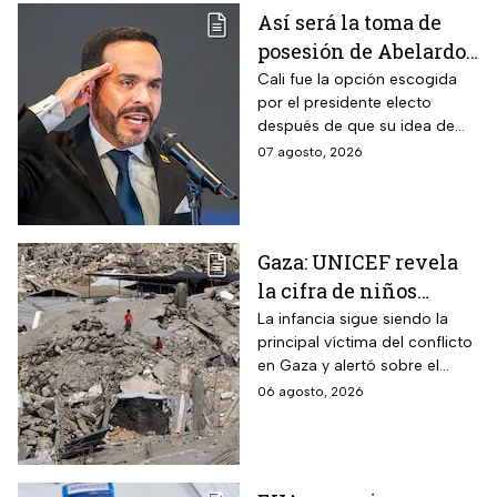
Así será la toma de
posesión de Abelardo
De La Espriella en
Cali fue la opción escogida
por el presidente electo
Cali, Colombia: fecha,
después de que su idea de
hora y dónde ver
hacerlo en una guarnición
07 agosto, 2026
militar en Popayán, fuera
descartada.
Gaza: UNICEF revela
la cifra de niños
muertos tras alto al
La infancia sigue siendo la
principal víctima del conflicto
fuego
en Gaza y alertó sobre el
aumento de menores
06 agosto, 2026
fallecidos, la crisis humanitaria
y la urgencia de alcanzar un
acuerdo que permita detener
la violencia.