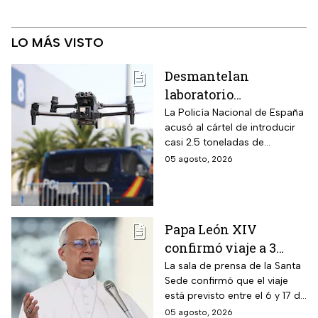
LO MÁS VISTO
Desmantelan
laboratorio
clandestino del CJNG
La Policía Nacional de España
acusó al cártel de introducir
en Cataluña, España;
casi 2.5 toneladas de
detienen a 13
metanfetaminas procedente
05 agosto, 2026
personas
de México; son acusados de
delitos contra la salud
Papa León XIV
confirmó viaje a 3
países de
La sala de prensa de la Santa
Sede confirmó que el viaje
Latinoamérica
está previsto entre el 6 y 17 de
noviembre de este mismo
05 agosto, 2026