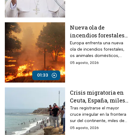
año.
Nueva ola de
incendios forestales
en Europa; los
Europa enfrenta una nueva
ola de incendios forestales,
animales son los más
os animales domésticos,
vulnerables
silvestres y de granja son las
05 agosto, 2026
víctimas más vulnerables.
01:33
Crisis migratoria en
Ceuta, España, miles
continúan varados en
Tras registrarse el mayor
cruce irregular en la frontera
playas
sur del continente, miles de
personas regresaron a
05 agosto, 2026
Marruecos otros permanecen