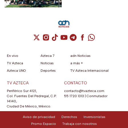
Cuenta de X / Twitter (se abre en una nuev
Cuenta de Instagram (se abre en una n
Cuenta de TikTok (se abre en una
Cuenta de YouTube (se abre 
Cuenta de Telegram (se a
Cuenta de Facebook 
Cuenta de Whats
En vivo
Azteca 7
adn Noticias
TV Azteca
Noticias
a más +
Azteca UNO
Deportes
TV Azteca Internacional
TV AZTECA
CONTACTO
Periférico Sur 4121,
contacto@tvazteca.com
Col. Fuentes Del Pedregal, C.P.
55 1720 1313
|
Conmutador
14140,
Ciudad De México, México.
Aviso de privacidad
Derechos
Inversionistas
Promo Espacio
Trabaja con nosotros