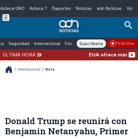
Azteca UNO
Azteca 7
Deportes
Noticias
adn Noticias
Video
Skip to main content
Suscríbete
ica
Seguridad
Internacional
Finanzas
adn Noticias Radio
Esp
TV En Vivo
ÚLTIMA HORA
EUA ofrece más de 100 m
/
Internacional
/
Nota
Donald Trump se reunirá con
Benjamin Netanyahu, Primer