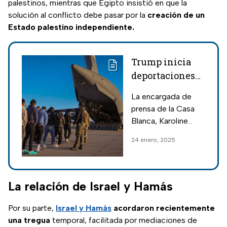
palestinos, mientras que Egipto insistió en que la
solución al conflicto debe pasar por la
creación de un
Estado palestino independiente.
Trump inicia
deportaciones
masivas:
La encargada de
Primeras
prensa de la Casa
imágenes de
Blanca, Karoline
redadas
Leavitt, compartió
24 enero, 2025
generan temor
las primeras
entre migrantes
imágenes de las
deportaciones
masivas que han
La relación de Israel y Hamás
iniciado en EUA.
Por su parte,
Israel y Hamás
acordaron recientemente
una tregua
temporal, facilitada por mediaciones de