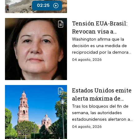
en las playas.
02:25
Tensión EUA-Brasil:
Revocan visa a
embajadora Maria
Washington afirma que la
decisión es una medida de
Luiza Ribeiro Viotti
reciprocidad por la demora
del gobierno brasileño en
04 agosto, 2026
conceder el beneplácito al
embajador estadounidense
designado para Brasilia.
Estados Unidos emite
alerta máxima de
viaje para Michoacán
Tras los bloqueos del fin de
semana, las autoridades
tras narcobloqueos
estadounidenses alertaron a
por captura del
sus ciudadanos para evitar
04 agosto, 2026
“Poncho”
algunas zonas