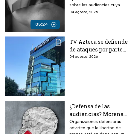
un modelo de control
sobre las audiencias cuya
para silenciar la
finalidad es la censura y que
04 agosto, 2026
crítica
México no tenga acceso a la
verdad.
05:24
TV Azteca se defiende
de ataques por parte
del Gobierno de
04 agosto, 2026
México: “Son
lineamientos
diseñados para
callarnos”
¿Defensa de las
audiencias? Morena
planea restringir la
Organizaiones defensoras
advirten que la libertad de
libertad e expresión y