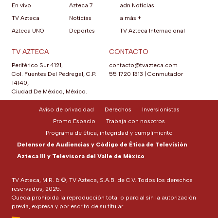
En vivo
Azteca 7
adn Noticias
TV Azteca
Noticias
a más +
Azteca UNO
Deportes
TV Azteca Internacional
TV AZTECA
CONTACTO
Periférico Sur 4121,
contacto@tvazteca.com
Col. Fuentes Del Pedregal, C.P.
55 1720 1313
|
Conmutador
14140,
Ciudad De México, México.
Aviso de privacidad
Derechos
Inversionistas
Promo Espacio
Trabaja con nosotros
Programa de ética, integridad y cumplimiento
Defensor de Audiencias y Código de Ética de Televisión
Azteca III y Televisora del Valle de México
TV Azteca, M.R. & ©, TV Azteca, S.A.B. de C.V. Todos los derechos
reservados, 2025.
Queda prohibida la reproducción total o parcial sin la autorización
previa, expresa y por escrito de su titular.