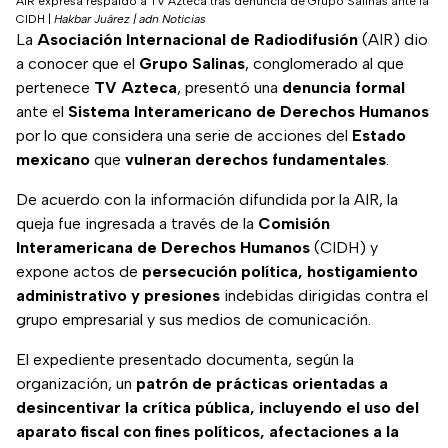
AIR expresa respaldo a TV Azteca tras denuncia de Grupo Salinas ante la
CIDH
|
Hakbar Juárez | adn Noticias
La
Asociación Internacional de Radiodifusión
(AIR) dio
a conocer que el
Grupo Salinas
, conglomerado al que
pertenece
TV Azteca
, presentó una
denuncia formal
ante el
Sistema Interamericano de Derechos Humanos
por lo que considera una serie de acciones del
Estado
mexicano
que
vulneran derechos fundamentales
.
De acuerdo con la información difundida por la AIR, la
queja fue ingresada a través de la
Comisión
Interamericana de Derechos Humanos
(CIDH) y
expone actos de
persecución política, hostigamiento
administrativo y presiones
indebidas dirigidas contra el
grupo empresarial y sus medios de comunicación.
El expediente presentado documenta, según la
organización, un
patrón de prácticas orientadas a
desincentivar la crítica pública, incluyendo el uso del
aparato fiscal con fines políticos, afectaciones a la