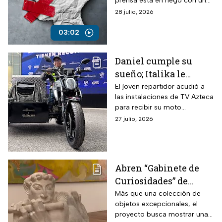
prensa está en riego con una
ampliar censura
nueva ley sobre la supuesta
28 julio, 2026
defensa de las audiencias.
03:02
Daniel cumple su
sueño; Italika le
regala una moto
El joven repartidor acudió a
las instalaciones de TV Azteca
adaptada para su silla
para recibir su moto
de ruedas “me
adaptada; su historia se
27 julio, 2026
encanta su diseño”
viralizó en redes sociales.
Abren “Gabinete de
Curiosidades” de
Ricardo y María Laura
Más que una colección de
objetos excepcionales, el
Salinas con cerca de
proyecto busca mostrar una
300 piezas históricas