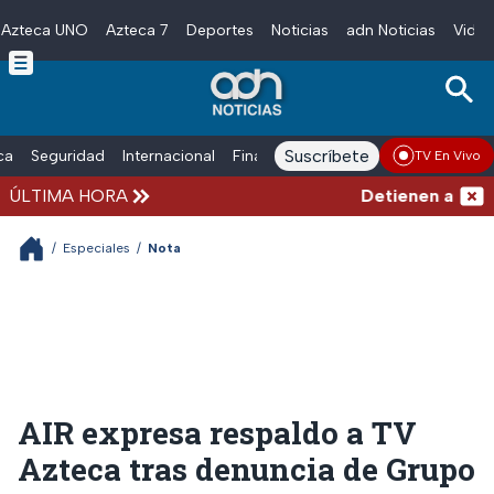
Azteca UNO
Azteca 7
Deportes
Noticias
adn Noticias
Video
Skip to main content
Suscríbete
ica
Seguridad
Internacional
Finanzas
adn Noticias Radio
Esp
TV En Vivo
ÚLTIMA HORA
Detienen al exgo
/
Especiales
/
Nota
AIR expresa respaldo a TV
Azteca tras denuncia de Grupo