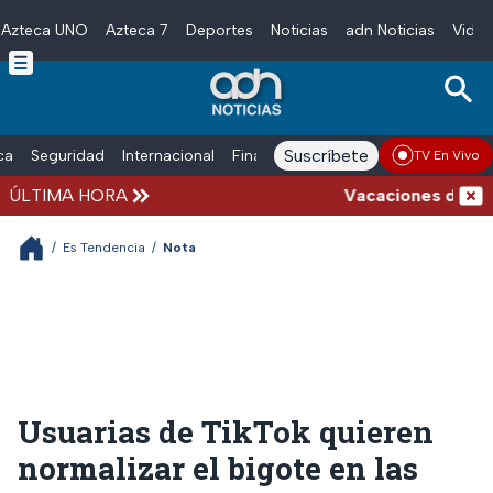
Azteca UNO
Azteca 7
Deportes
Noticias
adn Noticias
Video
Skip to main content
Suscríbete
ica
Seguridad
Internacional
Finanzas
adn Noticias Radio
Esp
TV En Vivo
ÚLTIMA HORA
Vacaciones de verano
/
Es Tendencia
/
Nota
Usuarias de TikTok quieren
normalizar el bigote en las