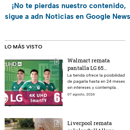
¡No te pierdas nuestro contenido,
sigue a adn Noticias en Google News
LO MÁS VISTO
Walmart remata
pantalla LG 65
pulgadas UHD 4K con
La tienda ofrece la posibilidad
de pagarla hasta en 24 meses
funciones de
sin intereses y contempla
inteligencia artificial
devoluciones hasta 30 días
07 agosto, 2026
ThinQ
después de recibir el
producto.
Liverpool remata