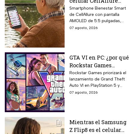
celular CellAllure
Smart AMOLED 5.5
Smartphone Bienestar Smart
de CellAllure con pantalla
pulgadas con botón
AMOLED de 5.5 pulgadas,
SOS, ideal para adultos
sistema operativo Android 13
07 agosto, 2026
mayores: rebaja de 55%
con interfaz de letras y
y hasta 6 MSI
números grandes diseñada
específicamente para adultos
mayores, botón SOS físico
GTA VI en PC: ¿por qué
ubicado en la parte trasera
Rockstar Games
del equipo que activa llamada
automática al contacto de
decidió priorizar
Rockstar Games priorizará el
emergencia junto con alarma
lanzamiento de Grand Theft
PlayStation 5 y Xbox
sonora potente.
Auto VI en PlayStation 5 y
Series X?
Xbox Series X/S el 19 de
07 agosto, 2026
noviembre de 2026 sin
versión simultánea para PC,
respondiendo a la estrategia
histórica de la compañía que
Mientras el Samsung
replica el modelo aplicado en
Z Flip8 es el celular
GTA V, GTA IV y Red Dead