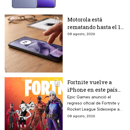
Motorola está
rematando hasta el 19
de agosto el celular
08 agosto, 2026
Moto G17 de 256 GB y
cámara de 50 MP con
15% de descuento por
el regreso a clases
Fortnite vuelve a
iPhone en este país
latinoamericano tras
Epic Games anunció el
regreso oficial de Fortnite y
acuerdo oficial con
Rocket League Sideswipe a
Apple en 2026
iPhones ubicados en Brasil
08 agosto, 2026
mediante descarga directa
desde Epic Games Store vía