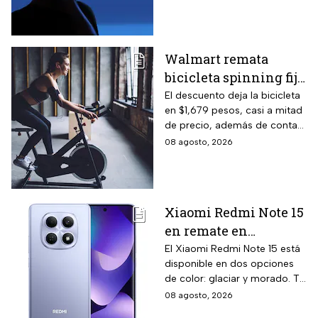
opciones de pago diferido
para todo México.
Walmart remata
bicicleta spinning fija
con monitoreo de
El descuento deja la bicicleta
en $1,679 pesos, casi a mitad
velocidad, calorías y
de precio, además de contar
pulso, ideal para hacer
el beneficio de meses sin
08 agosto, 2026
cardio en casa
intereses
Xiaomi Redmi Note 15
en remate en
Liverpool: 256 GB de
El Xiaomi Redmi Note 15 está
disponible en dos opciones
almacenamiento,
de color: glaciar y morado. Te
cámara de 108 MP y
contamos todos los detalles
08 agosto, 2026
carga rápida
de la promoción.