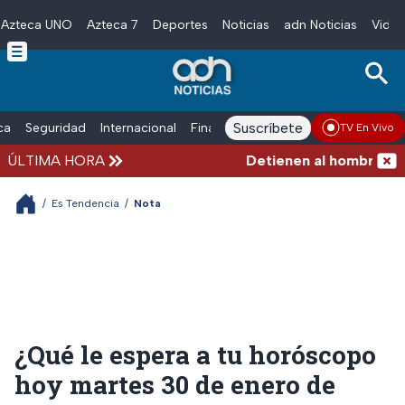
Azteca UNO
Azteca 7
Deportes
Noticias
adn Noticias
Video
Skip to main content
Suscríbete
ica
Seguridad
Internacional
Finanzas
adn Noticias Radio
Esp
TV En Vivo
ÚLTIMA HORA
Detienen al hombre que em
/
Es Tendencia
/
Nota
¿Qué le espera a tu horóscopo
hoy martes 30 de enero de