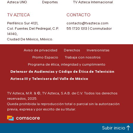
Azteca UNO
Deportes
TV Azteca Internacional
TV AZTECA
CONTACTO
Periférico Sur 4121,
contacto@tvazteca.com
Col. Fuentes Del Pedregal, C.P.
55 1720 1313
|
Conmutador
14140,
Ciudad De México, México.
Aviso de privacidad
Derechos
Inversionistas
Promo Espacio
Trabaja con nosotros
Programa de ética, integridad y cumplimiento
Defensor de Audiencias y Código de Ética de Televisión
Azteca III y Televisora del Valle de México
TV Azteca, M.R. & ©, TV Azteca, S.A.B. de C.V. Todos los derechos
reservados, 2025.
Queda prohibida la reproducción total o parcial sin la autorización
previa, expresa y por escrito de su titular.
Subir inicio