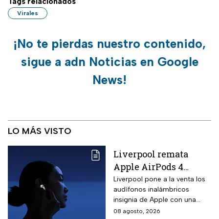
Tags relacionados
Virales
¡No te pierdas nuestro contenido,
sigue a adn Noticias en Google
News!
LO MÁS VISTO
Liverpool remata
Apple AirPods 4
inalámbricos con 20%
Liverpool pone a la venta los
audífonos inalámbricos
descuento y hasta 16
insignia de Apple con una
MSI
rebaja considerable y
08 agosto, 2026