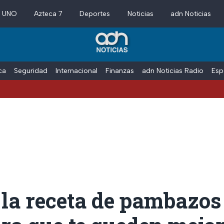
a UNO
Azteca 7
Deportes
Noticias
adn Noticias
ica
Seguridad
Internacional
Finanzas
adn Noticias Radio
Esp
 la receta de pambazo