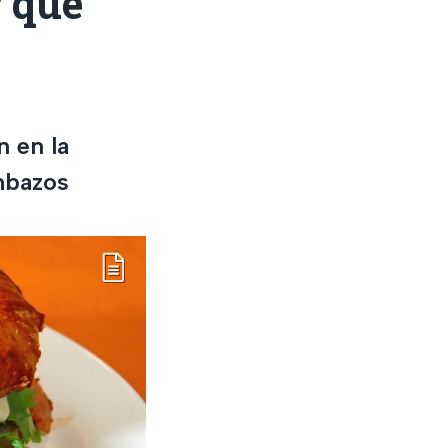
r que
n en la
mbazos