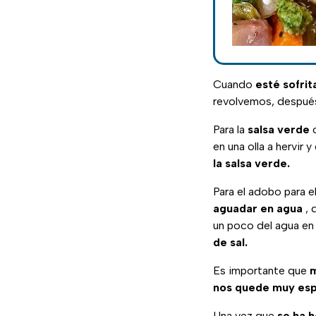
Cuando
esté sofrit
revolvemos, despu
Para la
salsa verde
c
en una olla a hervir
la salsa verde.
Para el adobo para e
aguadar en agua
, 
un poco del agua en 
de sal.
Es importante que
m
nos quede muy esp
Una vez que
se ha 