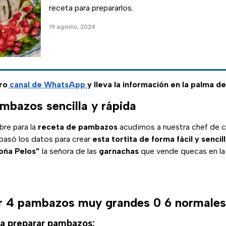
receta para prepararlos.
19 agosto, 2024
ro
canal de WhatsApp
y lleva la información en la palma d
mbazos sencilla y rápida
re para la
receta de pambazos
acudimos a nuestra chef de 
 pasó los datos para crear
esta tortita de forma fácil y sencil
oña Pelos”
la señora de las
garnachas
que vende quecas en la 
r 4 pambazos muy grandes 0 6 normales 
ra preparar pambazos: