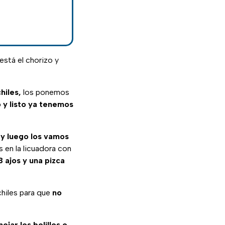
está el chorizo y
hiles,
los ponemos
o y listo ya tenemos
s y luego los vamos
 en la licuadora con
3 ajos y una pizca
chiles para que
no
ojar los bolillos o