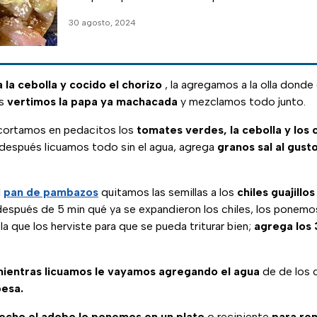
30 agosto, 2024
a la cebolla y cocido el chorizo
, la agregamos a la olla donde 
és
vertimos la papa ya machacada
y mezclamos todo junto.
ortamos en pedacitos los
tomates verdes, la cebolla y los c
 y después licuamos todo sin el agua, agrega
granos sal al gust
l
pan de pambazos
quitamos las semillas a los
chiles guajillo
después de 5 min qué ya se expandieron los chiles, los ponemos
la que los herviste para que se pueda triturar bien;
agrega los 
ientras licuamos le vayamos agregando el agua
de de los 
esa.
hecho el adobo lo ponemos en un plato
o recipiente
para rem