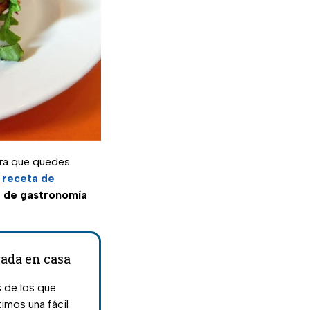
ra que quedes
a
receta de
f de gastronomía
gada en casa
s de los que
imos una fácil