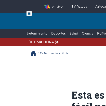
en vivo
TV Azteca
Aztec
Skip to main content
Tiempo Libre
Entretenimiento
Deportes
Salud
Ciencia
Polít
ÚLTIMA HORA
/
Es Tendencia
/
Nota
Esta es