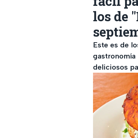
fácil p
los de 
septie
Este es de l
gastronomía 
deliciosos p