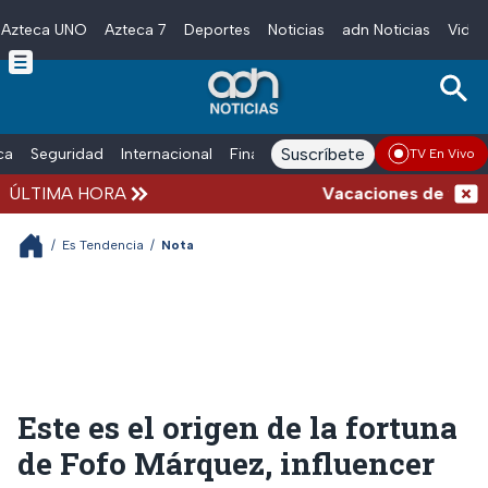
Azteca UNO
Azteca 7
Deportes
Noticias
adn Noticias
Video
Skip to main content
Suscríbete
ica
Seguridad
Internacional
Finanzas
adn Noticias Radio
Esp
TV En Vivo
ÚLTIMA HORA
Vacaciones de verano c
/
Es Tendencia
/
Nota
Este es el origen de la fortuna
de Fofo Márquez, influencer