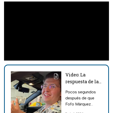
Video: La
respuesta de la
mujer golpeada
Pocos segundos
por Fofo
después de que
Márquez
Fofo Márquez
agrediera a una