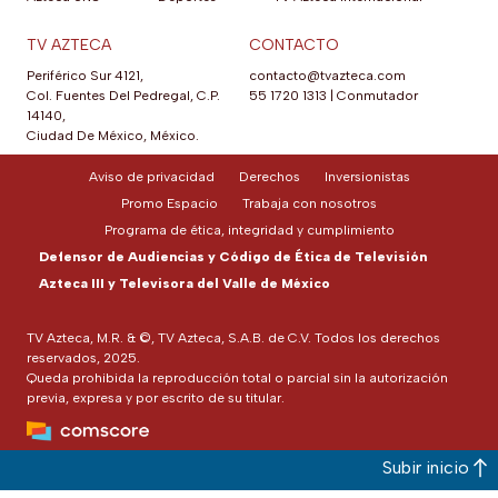
TV AZTECA
CONTACTO
Periférico Sur 4121,
contacto@tvazteca.com
Col. Fuentes Del Pedregal, C.P.
55 1720 1313
|
Conmutador
14140,
Ciudad De México, México.
Aviso de privacidad
Derechos
Inversionistas
Promo Espacio
Trabaja con nosotros
Programa de ética, integridad y cumplimiento
Defensor de Audiencias y Código de Ética de Televisión
Azteca III y Televisora del Valle de México
TV Azteca, M.R. & ©, TV Azteca, S.A.B. de C.V. Todos los derechos
reservados, 2025.
Queda prohibida la reproducción total o parcial sin la autorización
previa, expresa y por escrito de su titular.
Subir inicio