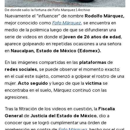
De donde salio la fortuna de Fofo Marquez
|
Archivo
Nuevamente el “influencer” de nombre
Rodolfo Márquez,
mejor conocido como
Fofo Márquez
,
se encuentra en
medio de la polémica luego de que se difundieran una
serie de videos en donde el
joven de 26 años de edad
,
aparece golpeando en repetidas ocasiones a una señora
en
Naucalpan, Estado de México (Edomex).
En las imágenes compartidas en las
plataformas
de
redes
sociales
, se puede observar el momento exacto
en el cual este sujeto, comenzó a golpear el rostro de una
mujer.
Acto
seguido
y luego de que la
víctima
se
encontraba en el suelo, Márquez continuó con las
agresiones.
Tras la filtración de los videos en cuestión, la
Fiscalía
General
de
Justicia del Estado de México
, dio a
conocer que se logró cumplimentar una órden de
aprehensión en contra de
Fofo Márquez
, hecho por el cual