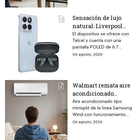
de 24 gigabytes, pantalla Full
HD antirreflejos de 14
Sensación de lujo
pulgadas y mochila ASUS
natural: Liverpool
incluida en el mismo
empaque oficial.
remata el Motorola
El dispositivo se ofrece con
Telcel y cuenta con una
Edge 70 Fusion de
pantalla POLED de 6.7
256GB de
pulgadas y funciones
06 agosto, 2026
almacenamiento,
enfocadas en rendimiento,
cámara de 50MP y
fotografía y entretenimiento.
audífonos de regalo
Walmart remata aire
acondicionado
Samsung Wind
Aire acondicionado tipo
minisplit de la línea Samsung
Inverter frío y calor 1
Wind con funcionamiento
tonelada con WiFi y
bidireccional frío y calor
06 agosto, 2026
$3,500 de descuento
mediante bomba de calor
integrada, conectividad