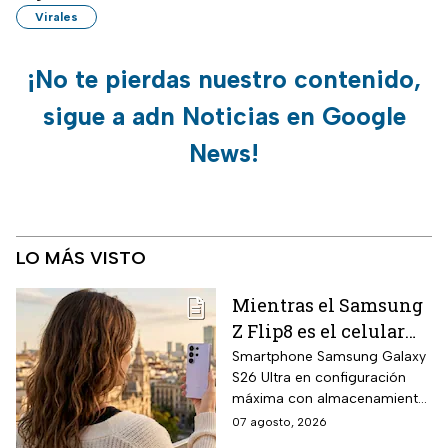
Virales
¡No te pierdas nuestro contenido,
sigue a adn Noticias en Google
News!
LO MÁS VISTO
Mientras el Samsung
Z Flip8 es el celular
más esperado,
Smartphone Samsung Galaxy
S26 Ultra en configuración
Walmart está
máxima con almacenamiento
rematando el Galaxy
UFS 4.1 de 1 terabyte, memoria
07 agosto, 2026
S26 Ultra de 1TB a
RAM LPDDR5X de 16