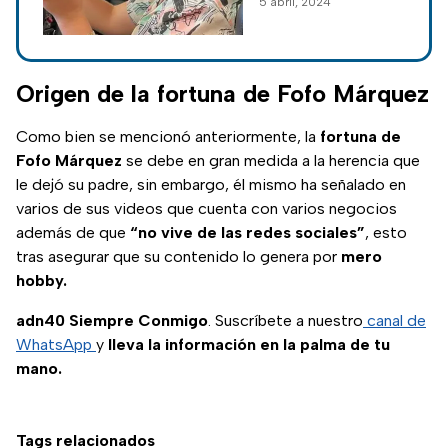
5 abril, 2024
mujer en medio de
un altercado vial en
las calles de
Naucalpan, se
Origen de la fortuna de Fofo Márquez
difundieron
grabaciones del
Como bien se mencionó anteriormente, la
fortuna de
hecho a través de
Fofo Márquez
se debe en gran medida a la herencia que
las redes sociales.
le dejó su padre, sin embargo, él mismo ha señalado en
varios de sus videos que cuenta con varios negocios
además de que
“no vive de las redes sociales”
, esto
tras asegurar que su contenido lo genera por
mero
hobby.
adn40 Siempre Conmigo
. Suscríbete a nuestro
canal de
WhatsApp
y
lleva la información en la palma de tu
mano.
Tags relacionados