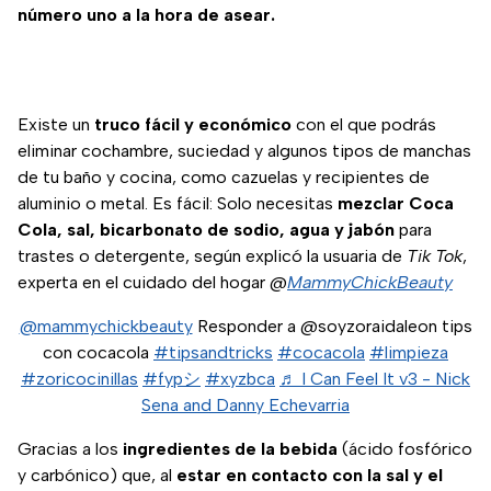
número uno a la hora de asear.
Existe un
truco fácil y económico
con el que podrás
eliminar cochambre, suciedad y algunos tipos de manchas
de tu baño y cocina, como cazuelas y recipientes de
aluminio o metal. Es fácil: Solo necesitas
mezclar Coca
Cola, sal, bicarbonato de sodio, agua y jabón
para
trastes o detergente, según explicó la usuaria de
Tik Tok
,
experta en el cuidado del hogar @
MammyChickBeauty
@mammychickbeauty
Responder a @soyzoraidaleon tips
con cocacola
#tipsandtricks
#cocacola
#limpieza
#zoricocinillas
#fypシ
#xyzbca
♬ I Can Feel It v3 - Nick
Sena and Danny Echevarria
Gracias a los
ingredientes de la bebida
(ácido fosfórico
y carbónico) que, al
estar en contacto con la sal y el