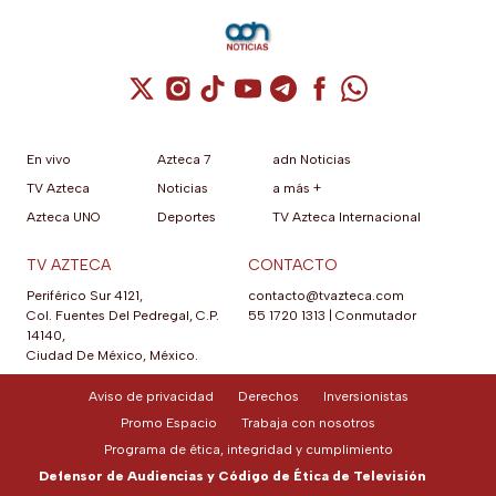
Apple en junio a las reglas de
su App Store brasileña para
cumplir con requisitos de las
autoridades locales.
Cuenta de X / Twitter (se abre en una nuev
Cuenta de Instagram (se abre en una n
Cuenta de TikTok (se abre en una
Cuenta de YouTube (se abre 
Cuenta de Telegram (se a
Cuenta de Facebook 
Cuenta de Whats
En vivo
Azteca 7
adn Noticias
TV Azteca
Noticias
a más +
Azteca UNO
Deportes
TV Azteca Internacional
TV AZTECA
CONTACTO
Periférico Sur 4121,
contacto@tvazteca.com
Col. Fuentes Del Pedregal, C.P.
55 1720 1313
|
Conmutador
14140,
Ciudad De México, México.
Aviso de privacidad
Derechos
Inversionistas
Promo Espacio
Trabaja con nosotros
Programa de ética, integridad y cumplimiento
Defensor de Audiencias y Código de Ética de Televisión