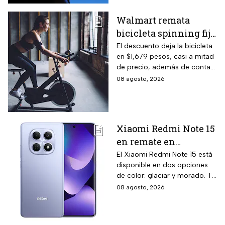
Walmart remata
bicicleta spinning fija
con monitoreo de
El descuento deja la bicicleta
en $1,679 pesos, casi a mitad
velocidad, calorías y
de precio, además de contar
pulso, ideal para hacer
el beneficio de meses sin
08 agosto, 2026
cardio en casa
intereses
Xiaomi Redmi Note 15
en remate en
Liverpool: 256 GB de
El Xiaomi Redmi Note 15 está
disponible en dos opciones
almacenamiento,
de color: glaciar y morado. Te
cámara de 108 MP y
contamos todos los detalles
08 agosto, 2026
carga rápida
de la promoción.