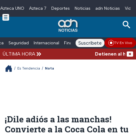
Azteca UNO
Azteca 7
Deportes
Noticias
adn Noticias
Video
Skip to main content
Suscríbete
ica
Seguridad
Internacional
Finanzas
adn Noticias Radio
Esp
TV En Vivo
ÚLTIMA HORA
Detienen al hombre 
/
Es Tendencia
/
Nota
¡Dile adiós a las manchas!
Convierte a la Coca Cola en tu