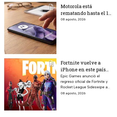
Motorola está
rematando hasta el 19
de agosto el celular
08 agosto, 2026
Moto G17 de 256 GB y
cámara de 50 MP con
15% de descuento por
el regreso a clases
Fortnite vuelve a
iPhone en este país
latinoamericano tras
Epic Games anunció el
regreso oficial de Fortnite y
acuerdo oficial con
Rocket League Sideswipe a
Apple en 2026
iPhones ubicados en Brasil
08 agosto, 2026
mediante descarga directa
desde Epic Games Store vía
web tras los cambios
regulatorios aplicados por