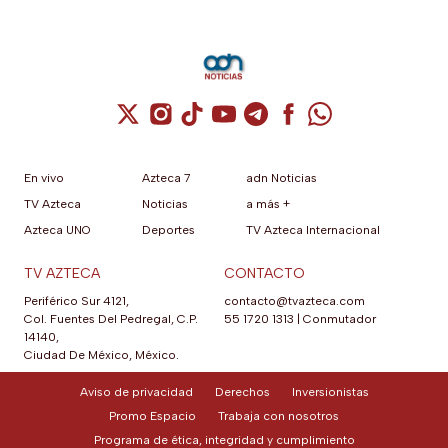
Cuenta de X / Twitter (se abre en una nuev
Cuenta de Instagram (se abre en una n
Cuenta de TikTok (se abre en una
Cuenta de YouTube (se abre 
Cuenta de Telegram (se a
Cuenta de Facebook 
Cuenta de Whats
En vivo
Azteca 7
adn Noticias
TV Azteca
Noticias
a más +
Azteca UNO
Deportes
TV Azteca Internacional
TV AZTECA
CONTACTO
Periférico Sur 4121,
contacto@tvazteca.com
Col. Fuentes Del Pedregal, C.P.
55 1720 1313
|
Conmutador
14140,
Ciudad De México, México.
Aviso de privacidad
Derechos
Inversionistas
Promo Espacio
Trabaja con nosotros
Programa de ética, integridad y cumplimiento