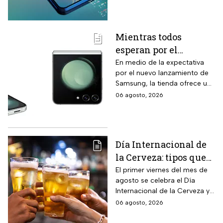
información antes de que sea
tarde.
Mientras todos
esperan por el
Samsung Z Flip8,
En medio de la expectativa
por el nuevo lanzamiento de
Liverpool rebaja y
Samsung, la tienda ofrece un
remata el Galaxy Z
modelo anterior a un precio
06 agosto, 2026
Flip5 de 256GB a tres
más económico.
veces menos
Día Internacional de
la Cerveza: tipos que
hay con base en su
El primer viernes del mes de
agosto se celebra el Día
sabor y fermentación
Internacional de la Cerveza y
si quieres celebrarlo
06 agosto, 2026
tomándote una, te contamos
los tipos que hay y sus