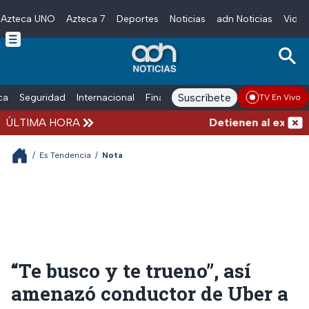
Azteca UNO
Azteca 7
Deportes
Noticias
adn Noticias
Video
Skip to main content
Suscríbete
ica
Seguridad
Internacional
Finanzas
adn Noticias Radio
Esp
TV En Vivo
ÚLTIMA HORA
Detienen al exgobern
/
Es Tendencia
/
Nota
“Te busco y te trueno”, así
amenazó conductor de Uber a