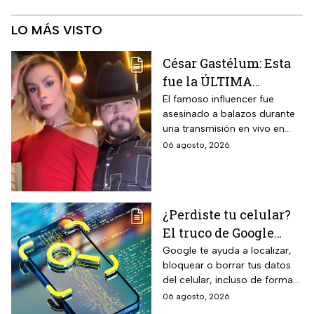
LO MÁS VISTO
César Gastélum: Esta
fue la ÚLTIMA
publicación del
El famoso influencer fue
asesinado a balazos durante
influencer en redes
una transmisión en vivo en
sociales: “La cita
calles del municipio de
06 agosto, 2026
fresita” | VIDEO
Culiacán en Sinaloa.
¿Perdiste tu celular?
El truco de Google
para localizarlo y
Google te ayuda a localizar,
bloquear o borrar tus datos
proteger tus datos
del celular, incluso de forma
remota; debes tener activada
06 agosto, 2026
esta función para proteger tu