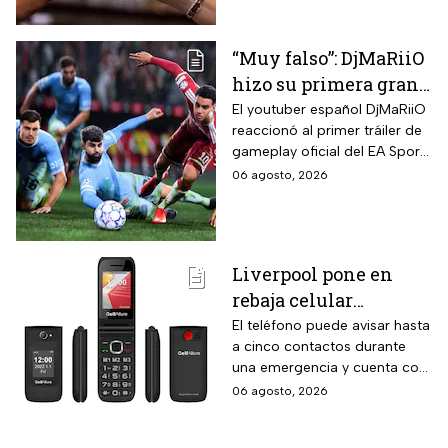
características.
“Muy falso”: DjMaRiiO
hizo su primera gran
crítica al gameplay
El youtuber español DjMaRiiO
reaccionó al primer tráiler de
del EA Sports FC 27
gameplay oficial del EA Sports
FC 27 y remarcó algunas
06 agosto, 2026
correcciones para la nueva
entrega del videojuego con
lanzamiento programado
para el 25 de septiembre de
Liverpool pone en
2026.
rebaja celular
CellAllure Bienestar
El teléfono puede avisar hasta
a cinco contactos durante
para adultos mayores
una emergencia y cuenta con
con botón SOS y hasta
envío gratis a domicilio
06 agosto, 2026
6 MSI