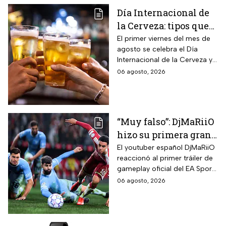
Día Internacional de
la Cerveza: tipos que
hay con base en su
El primer viernes del mes de
agosto se celebra el Día
sabor y fermentación
Internacional de la Cerveza y
si quieres celebrarlo
06 agosto, 2026
tomándote una, te contamos
los tipos que hay y sus
características.
“Muy falso”: DjMaRiiO
hizo su primera gran
crítica al gameplay
El youtuber español DjMaRiiO
reaccionó al primer tráiler de
del EA Sports FC 27
gameplay oficial del EA Sports
FC 27 y remarcó algunas
06 agosto, 2026
correcciones para la nueva
entrega del videojuego con
lanzamiento programado
para el 25 de septiembre de