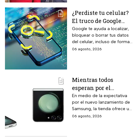
¿Perdiste tu celular?
El truco de Google
para localizarlo y
Google te ayuda a localizar,
bloquear o borrar tus datos
proteger tus datos
del celular, incluso de forma
remota; debes tener activada
06 agosto, 2026
esta función para proteger tu
información antes de que sea
tarde.
Mientras todos
esperan por el
Samsung Z Flip8,
En medio de la expectativa
por el nuevo lanzamiento de
Liverpool rebaja y
Samsung, la tienda ofrece un
remata el Galaxy Z
modelo anterior a un precio
06 agosto, 2026
Flip5 de 256GB a tres
más económico.
veces menos