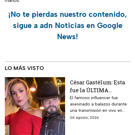
manos.
¡No te pierdas nuestro contenido,
sigue a adn Noticias en Google
News!
LO MÁS VISTO
César Gastélum: Esta
fue la ÚLTIMA
publicación del
El famoso influencer fue
asesinado a balazos durante
influencer en redes
una transmisión en vivo en
sociales: “La cita
calles del municipio de
06 agosto, 2026
fresita” | VIDEO
Culiacán en Sinaloa.