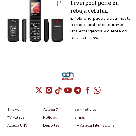
Liverpool pone en
2026.
rebaja celular
CellAllure Bienestar
El teléfono puede avisar hasta
a cinco contactos durante
para adultos mayores
una emergencia y cuenta con
con botón SOS y hasta
envío gratis a domicilio
06 agosto, 2026
6 MSI
Cuenta de X / Twitter (se abre en una nuev
Cuenta de Instagram (se abre en una n
Cuenta de TikTok (se abre en una
Cuenta de YouTube (se abre 
Cuenta de Telegram (se a
Cuenta de Facebook 
Cuenta de Whats
En vivo
Azteca 7
adn Noticias
TV Azteca
Noticias
a más +
Azteca UNO
Deportes
TV Azteca Internacional