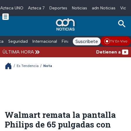
Azteca UNO
Azteca 7
Deportes
Noticias
adn Noticias
Video
Skip to main content
Suscríbete
ica
Seguridad
Internacional
Finanzas
adn Noticias Radio
Esp
TV En Vivo
ÚLTIMA HORA
Detienen al exgo
/
Es Tendencia
/
Nota
Walmart remata la pantalla
Philips de 65 pulgadas con