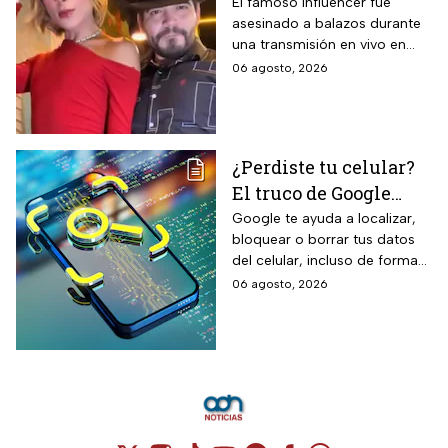
publicación del
El famoso influencer fue
mediante cepillo de ixtle sin
asesinado a balazos durante
influencer en redes
necesidad de tela de refuerzo
una transmisión en vivo en
sociales: “La cita
adicional.
calles del municipio de
06 agosto, 2026
fresita” | VIDEO
Culiacán en Sinaloa.
¿Perdiste tu celular?
El truco de Google
para localizarlo y
Google te ayuda a localizar,
bloquear o borrar tus datos
proteger tus datos
del celular, incluso de forma
remota; debes tener activada
06 agosto, 2026
esta función para proteger tu
información antes de que sea
tarde.