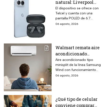
natural: Liverpool
remata el Motorola
El dispositivo se ofrece con
Telcel y cuenta con una
Edge 70 Fusion de
pantalla POLED de 6.7
256GB de
pulgadas y funciones
06 agosto, 2026
almacenamiento,
enfocadas en rendimiento,
cámara de 50MP y
fotografía y entretenimiento.
audífonos de regalo
Walmart remata aire
acondicionado
Samsung Wind
Aire acondicionado tipo
minisplit de la línea Samsung
Inverter frío y calor 1
Wind con funcionamiento
tonelada con WiFi y
bidireccional frío y calor
06 agosto, 2026
$3,500 de descuento
mediante bomba de calor
integrada, conectividad
SmartThings vía WiFi para
control desde smartphone y
¿Qué tipo de celular
capacidad de gestión
conviene comprar
mediante inteligencia artificial