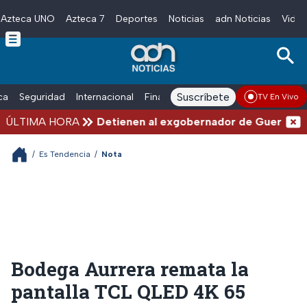
Azteca UNO
Azteca 7
Deportes
Noticias
adn Noticias
Video
Skip to main content
Suscríbete
ica
Seguridad
Internacional
Finanzas
adn Noticias Radio
Esp
TV En Vivo
ÚLTIMA HORA
Detienen al exgobernador de Guerrero, Áng
/
Es Tendencia
/
Nota
Bodega Aurrera remata la
pantalla TCL QLED 4K 65