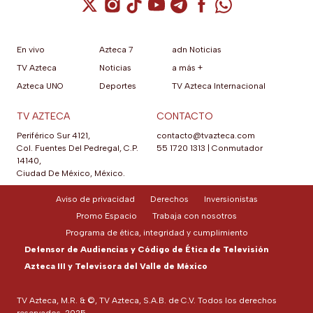
Cuenta de X / Twitter (se abre en una nuev
Cuenta de Instagram (se abre en una n
Cuenta de TikTok (se abre en una
Cuenta de YouTube (se abre 
Cuenta de Telegram (se a
Cuenta de Facebook 
Cuenta de Whats
En vivo
Azteca 7
adn Noticias
TV Azteca
Noticias
a más +
Azteca UNO
Deportes
TV Azteca Internacional
TV AZTECA
CONTACTO
Periférico Sur 4121,
contacto@tvazteca.com
Col. Fuentes Del Pedregal, C.P.
55 1720 1313
|
Conmutador
14140,
Ciudad De México, México.
Aviso de privacidad
Derechos
Inversionistas
Promo Espacio
Trabaja con nosotros
Programa de ética, integridad y cumplimiento
Defensor de Audiencias y Código de Ética de Televisión
Azteca III y Televisora del Valle de México
TV Azteca, M.R. & ©, TV Azteca, S.A.B. de C.V. Todos los derechos