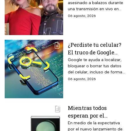
asesinado a balazos durante
influencer en redes
una transmisión en vivo en
sociales: “La cita
calles del municipio de
06 agosto, 2026
fresita” | VIDEO
Culiacán en Sinaloa.
¿Perdiste tu celular?
El truco de Google
para localizarlo y
Google te ayuda a localizar,
bloquear o borrar tus datos
proteger tus datos
del celular, incluso de forma
remota; debes tener activada
06 agosto, 2026
esta función para proteger tu
información antes de que sea
tarde.
Mientras todos
esperan por el
Samsung Z Flip8,
En medio de la expectativa
por el nuevo lanzamiento de
Liverpool rebaja y