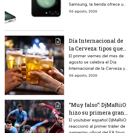
Samsung, la tienda ofrece un
remata el Galaxy Z
modelo anterior a un precio
06 agosto, 2026
Flip5 de 256GB a tres
más económico.
veces menos
Día Internacional de
la Cerveza: tipos que
hay con base en su
El primer viernes del mes de
agosto se celebra el Día
sabor y fermentación
Internacional de la Cerveza y
si quieres celebrarlo
06 agosto, 2026
tomándote una, te contamos
los tipos que hay y sus
características.
“Muy falso”: DjMaRiiO
hizo su primera gran
crítica al gameplay
El youtuber español DjMaRiiO
reaccionó al primer tráiler de
del EA Sports FC 27
gameplay oficial del EA Sports