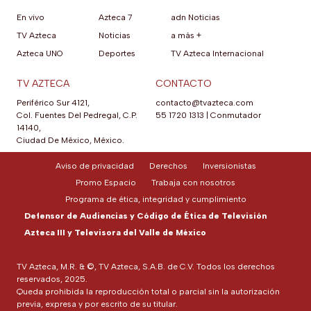
En vivo
Azteca 7
adn Noticias
TV Azteca
Noticias
a más +
Azteca UNO
Deportes
TV Azteca Internacional
TV AZTECA
CONTACTO
Periférico Sur 4121,
contacto@tvazteca.com
Col. Fuentes Del Pedregal, C.P.
55 1720 1313
|
Conmutador
14140,
Ciudad De México, México.
Aviso de privacidad
Derechos
Inversionistas
Promo Espacio
Trabaja con nosotros
Programa de ética, integridad y cumplimiento
Defensor de Audiencias y Código de Ética de Televisión
Azteca III y Televisora del Valle de México
TV Azteca, M.R. & ©, TV Azteca, S.A.B. de C.V. Todos los derechos
reservados, 2025.
Queda prohibida la reproducción total o parcial sin la autorización
previa, expresa y por escrito de su titular.