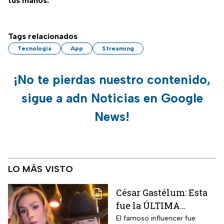
tus manos.
Tags relacionados
Tecnología
App
Streaming
¡No te pierdas nuestro contenido,
sigue a adn Noticias en Google
News!
LO MÁS VISTO
César Gastélum: Esta
fue la ÚLTIMA
publicación del
El famoso influencer fue