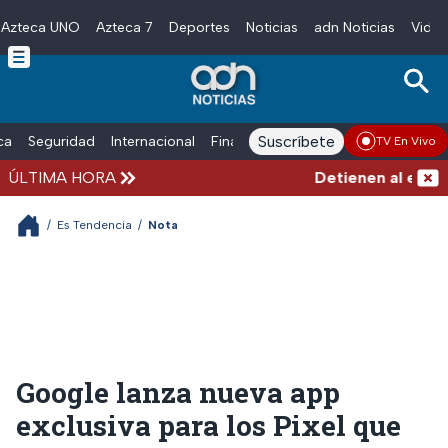
Azteca UNO
Azteca 7
Deportes
Noticias
adn Noticias
Video
Skip to main content
Suscríbete
ica
Seguridad
Internacional
Finanzas
adn Noticias Radio
Esp
TV En Vivo
ÚLTIMA HORA
Detienen al exgober
/
Es Tendencia
/
Nota
Google lanza nueva app
exclusiva para los Pixel que