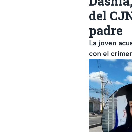
Dashia,
del CJN
padre
La joven acu
con el crime