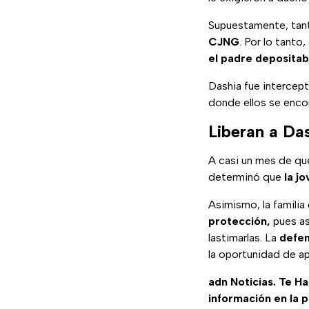
Supuestamente, tant
CJNG
. Por lo tanto
el padre depositab
Dashia fue intercept
donde ellos se encon
Liberan a Das
A casi un mes de q
determinó que
la j
Asimismo, la familia
protección,
pues as
lastimarlas. La
defen
la oportunidad de ap
adn Noticias. Te H
información en la 