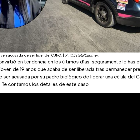
oven acusada de ser lider del CJNG.
|
X: @EstatalEdomex
nvirtió en tendencia en los últimos días, seguramente lo has
 joven de 19 años que acaba de ser liberada tras permanecer pr
e ser acusada por su padre biológico de liderar una célula del C
Te contamos los detalles de este caso.