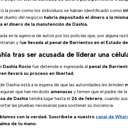
o la joven como los individuos se habían identificado como
in
, el dueño del negocio
habría depositado el dinero a la misma
a el dinero de la manutención de Dashia.
ada en la agencia de autos por los policías que, por alguna razó
trarían y f
ue llevada al penal de Barrientos en el Estado d
hia tras ser acusada de liderar una célu
ue
Dashia Rocío
fue detenida e ingresada al
penal de Barrient
oven llevará su proceso en libertad.
 de Dashia está a la espera de que las autoridades les brinden
m
eguran que han recibido
amenazas
y temen que el padre de la
sa de Dashia
tendrá lugar hasta el
26 de febrero
, cuando su
ortar las pruebas necesarias para sostener su inocencia.
ablamos con la verdad. Suscríbete a nuestro
canal de Wha
palma de tu mano.