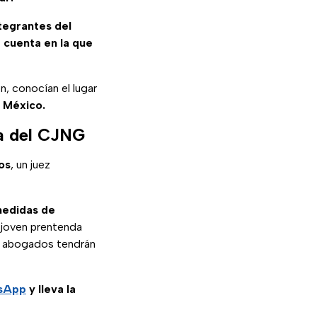
tegrantes del
 cuenta en la que
n, conocían el lugar
e México.
la del CJNG
os
, un juez
edidas de
 joven prentenda
s abogados tendrán
tsApp
y lleva la