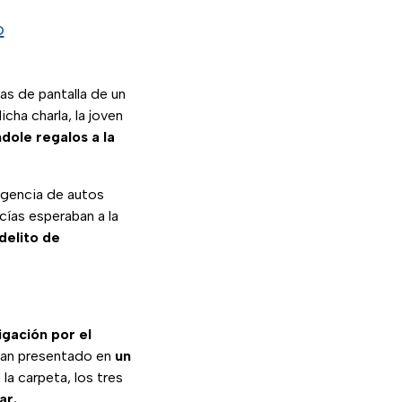
o
as de pantalla de un
ha charla, la joven
dole regalos a la
 Agencia de autos
cías esperaban a la
delito de
igación por el
bían presentado en
un
 la carpeta, los tres
ar.