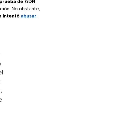
prueba de ADN
lación. No obstante,
e intentó
abusar
y
a
el
u
,
e