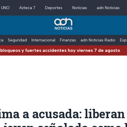
a UNO
Azteca 7
Deportes
Noticias
adn Noticias
ica
Seguridad
Internacional
Finanzas
adn Noticias Radio
Esp
y fuertes accidentes hoy viernes 7 de agosto
ima a acusada: liberan