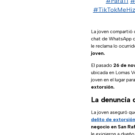
#ParaTi
#
#TikTokMeHiz
La joven compartió c
chat de WhatsApp don
le reclama lo ocurri
joven.
El pasado
26 de no
ubicada en Lomas Ver
joven en el lugar par
extorsión.
La denuncia 
La joven aseguró que
delito de extorsió
negocio en San Raf
le exigieron a dueñ