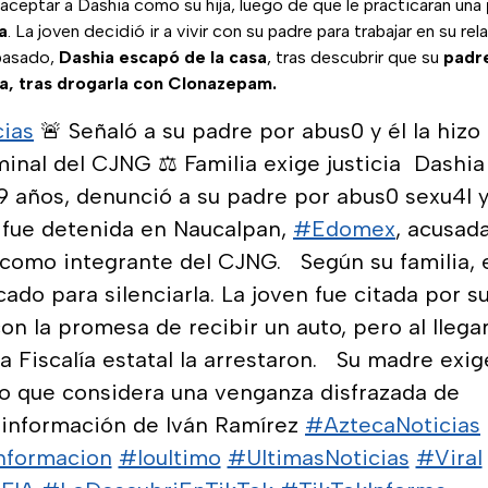
aceptar a Dashia como su hija, luego de que le practicaran una
a
. La joven decidió ir a vivir con su padre para trabajar en su re
 pasado,
Dashia escapó de la casa
, tras descubrir que su
padr
la, tras drogarla con Clonazepam.
ias
🚨 Señaló a su padre por abus0 y él la hizo
inal del CJNG ⚖️ Familia exige justicia⁣ ⁣ Dashia
19 años, denunció a su padre por abus0 sexu4l 
fue detenida en Naucalpan,
#Edomex
, acusad
como integrante del CJNG. ⁣ ⁣ Según su familia, 
cado para silenciarla. La joven fue citada por s
on la promesa de recibir un auto, pero al llegar
a Fiscalía estatal la arrestaron. ⁣ ⁣ Su madre exig
lo que considera una venganza disfrazada de
Con información de Iván Ramírez
#AztecaNoticias
nformacion
#loultimo
#UltimasNoticias
#Viral