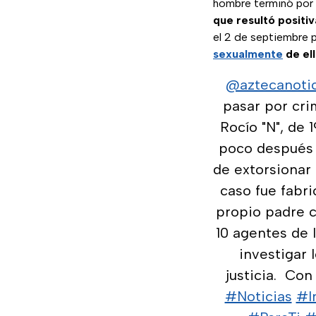
hombre terminó por 
que resultó positiv
el 2 de septiembre
sexualmente
de el
@aztecanotic
pasar por crim
Rocío "N", de 
poco después 
de extorsionar 
caso fue fabri
propio padre c
10 agentes de l
investigar 
justicia.⁣ ⁣ 
#Noticias
#I