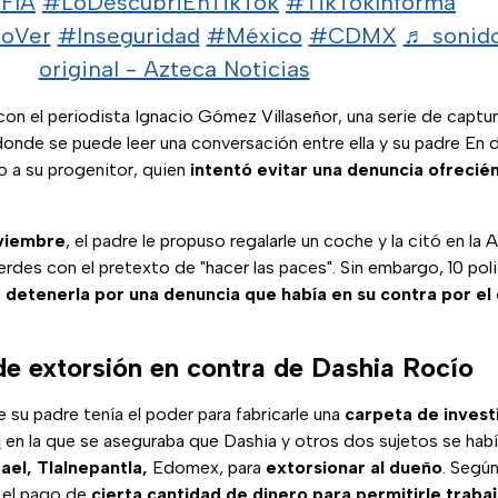
FIA
#LoDescubriEnTikTok
#TikTokInforma
oVer
#Inseguridad
#México
#CDMX
♬ sonid
original - Azteca Noticias
on el periodista Ignacio Gómez Villaseñor, una serie de captur
de se puede leer una conversación entre ella y su padre En dic
do a su progenitor, quien
intentó evitar una denuncia ofrecién
viembre
, el padre le propuso regalarle un coche y la citó en la
des con el pretexto de "hacer las paces". Sin embargo, 10 poli
a
detenerla por una denuncia que había en su contra por el 
de extorsión en contra de Dashia Rocío
 su padre tenía el poder para fabricarle una
carpeta de invest
n
en la que se aseguraba que Dashia y otros dos sujetos se ha
ael, Tlalnepantla,
Edomex, para
extorsionar al dueño
. Según
o el pago de
cierta cantidad de dinero para permitirle trabaj