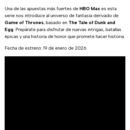
Una de las apuestas más fuertes de
HBO Max
es esta
serie nos introduce al universo de fantasía derivado de
Game of Thrones
, basado en
The Tale of Dunk and
Egg
. Prepárate para disfrutar de nuevas intrigas, batallas
épicas y una historia de honor que promete hacer historia.
Fecha de estreno: 19 de enero de 2026.