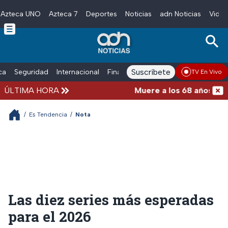
Azteca UNO
Azteca 7
Deportes
Noticias
adn Noticias
Video
Skip to main content
Suscríbete
ica
Seguridad
Internacional
Finanzas
adn Noticias Radio
Esp
TV En Vivo
ÚLTIMA HORA
Muere a los 68 años, Jorge
/
Es Tendencia
/
Nota
Las diez series más esperadas
para el 2026