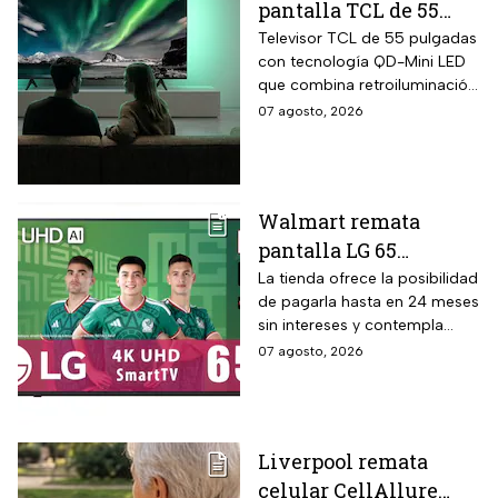
pantalla TCL de 55
pulgadas 4K QD-Mini
Televisor TCL de 55 pulgadas
con tecnología QD-Mini LED
Led con $6,600 de
que combina retroiluminación
descuento en línea y
Mini LED de casi precisión
07 agosto, 2026
hasta 24 meses sin
pixel con puntos cuánticos
intereses
QLED, resolución 4K UHD,
audio Onkyo 2.1 con
subwoofer, Dolby Atmos y
Walmart remata
plataforma Google TV.
pantalla LG 65
pulgadas UHD 4K con
La tienda ofrece la posibilidad
de pagarla hasta en 24 meses
funciones de
sin intereses y contempla
inteligencia artificial
devoluciones hasta 30 días
07 agosto, 2026
ThinQ
después de recibir el
producto.
Liverpool remata
celular CellAllure