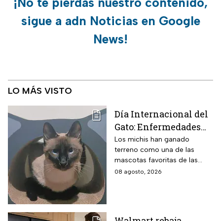
¡No te pierdas nuestro contenido,
sigue a adn Noticias en Google
News!
LO MÁS VISTO
Día Internacional del
Gato: Enfermedades
más comunes y cómo
Los michis han ganado
terreno como una de las
cuidar a estos felinos
mascotas favoritas de las
familias mexicanas y hoy 8 de
08 agosto, 2026
agosto es el Día Internacional
del gato.
Walmart rebaja