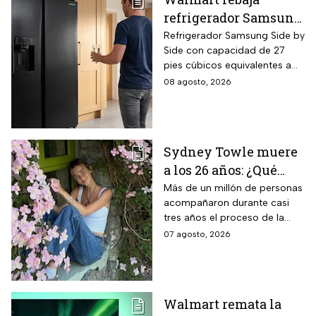
refrigerador Samsung
Side by Side 27 pies
Refrigerador Samsung Side by
Side con capacidad de 27
negro para familias
pies cúbicos equivalentes a
con casi 40% de
716 litros, tecnología
08 agosto, 2026
descuento
SpaceMax que amplía el
espacio interior mediante
paredes delgadas de alta
eficiencia, compresor Digital
Sydney Towle muere
Inverter con 20 años de
a los 26 años: ¿Qué
garantía exclusiva,
dispensador de agua y hielo
cáncer padecía la
Más de un millón de personas
en la puerta y fábrica de
acompañaron durante casi
estrella de TikTok?
hielos automática.
tres años el proceso de la
creadora: tratamientos,
07 agosto, 2026
cirugías y hasta cumplió uno
de sus grandes sueños antes
de morir.
Walmart remata la